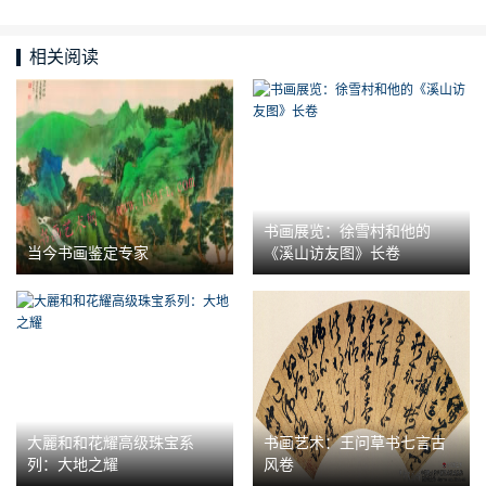
相关阅读
书画展览：徐雪村和他的
当今书画鉴定专家
《溪山访友图》长卷
大麗和和花耀高级珠宝系
书画艺术：王问草书七言古
列：大地之耀
风卷