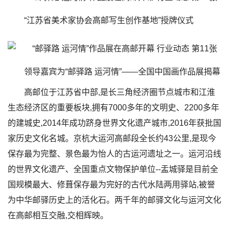
“江苏省美术家协会高邮写生创作基地”授牌仪式
领导嘉宾为“邮驿路 运河情”——全国中国画作品展揭幕
高邮位于江苏省中部,是长三角经济圈节点城市和江淮
生态经济区的重要板块,拥有7000多年的文明史、2200多年
的建城史,2014年成功跻身世界文化遗产城市,2016年获批国
家历史文化名城。京杭大运河高邮段全长约43公里,是现今
保存最为完整、景色最为怡人的古运河遗址之一。运河沿线
的世界文化遗产、全国重点文物保护单位--盂城驿是目前全
国规模最大、修葺保存最为完好的古代水陆两用驿站,被誉
为中华邮驿历史上的活化石。两千年的邮驿文化与运河文化
在高邮相互交融,交相辉映。