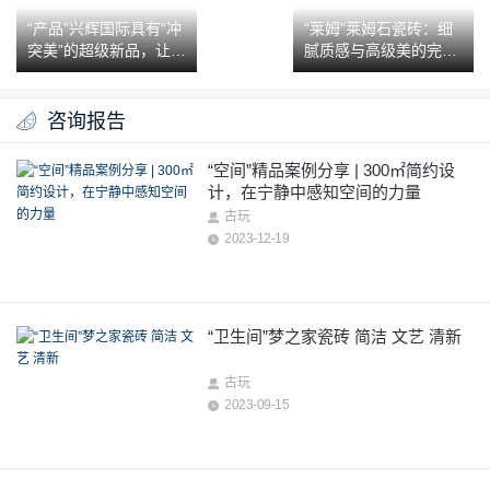
“产品”兴辉国际具有“冲
“莱姆”莱姆石瓷砖：细
突美”的超级新品，让行
腻质感与高级美的完美
业眼前一亮
融合
咨询报告
“空间”精品案例分享 | 300㎡简约设
计，在宁静中感知空间的力量
古玩
2023-12-19
“卫生间”梦之家瓷砖 简洁 文艺 清新
古玩
2023-09-15