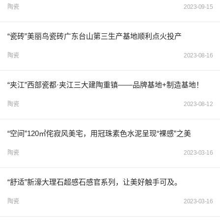
陶瓷
2023-09-15
“瓷砖”美丽鸟瓷砖广东台山第三生产基地顺利点火投产
陶瓷
2023-08-16
“夹江”西部瓷都·夹江三大建陶重镇——品牌基地+制造基地！
陶瓷
2023-08-12
“空间”120㎡侘寂风美宅，用冠珠素色水泥呈现“裸感”之美
陶瓷
2023-03-16
“舒适”新濠大理石超感石感官系列，让美好触手可及。
陶瓷
2023-03-16