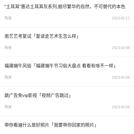
“土耳其”惠达土耳其灰系列,蜕尽繁华的自然，不可替代的本色
陶瓷
2023-02-27
南艺艺考复试「复读走艺术生怎么样」
陶瓷
2023-02-08
福建端午风俗「福建端午节习俗大盘点 看看有啥不一样」
陶瓷
2023-02-08
跳广告免vip影视「视频广告跳过」
陶瓷
2023-02-08
带你看遍什么是好照片「我要带你回家的照片」