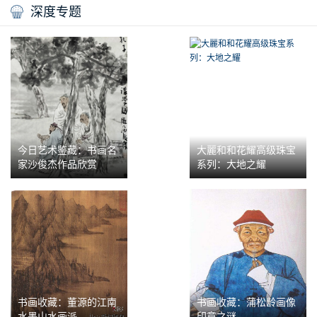
深度专题
今日艺术鉴藏：书画名
大麗和和花耀高级珠宝
家沙俊杰作品欣赏
系列：大地之耀
书画收藏：董源的江南
书画收藏：蒲松龄画像
水墨山水画派
印章之谜