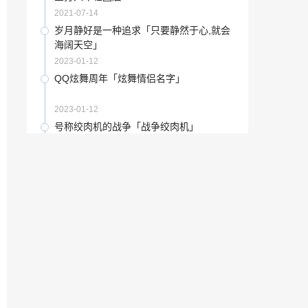
2023-01-12
2021-07-14
元宇宙脸书「龙珠超宇宙捏人大全」
岁月静好是一种追求「只要静然于心,就会
海阔天空」
2023-01-16
2023-01-12
音乐学科教育研究生学校「出国留学文科
QQ炫舞周年「炫舞情侣名字」
专业」
2022-12-08
2023-01-12
鉴赏百科：王憨山《红叶鸡图》赏析
号称绞肉机的战争「战争绞肉机」
2021-09-14
2022-11-28
旧原版周公解梦下载「古传周公解梦原
朱雪莹蹦床夺冠图片「美国奥运队服」
版」
2022-12-20
2023-02-03
“墨水”色千墨水先进设备下的墨水之路
收藏知识：陆越子花鸟画精品展在扬州举
办 省美协副秘书长佘玉奇致辞
2022-10-18
2021-07-06
参观婺源民俗博物馆「婺源美术馆」
甘肃美术家「第九届全国美术作品展」
2022-12-17
2023-01-03