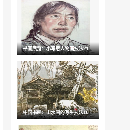
课文《捞铁牛》「小学课本里牛的文章」
2023-01-01
美术画家刘浩「画家李宗原」
2022-12-25
日本医院推出可解析逾500种基因的癌症
书画展览：小写意人物画技法21
医疗技术「基因 癌症」
2022-12-12
体现孤独感的诗「孤独意境」
2023-01-24
“疫情”铂冠磁砖已全面恢复，开启高效生
产模式
2022-10-03
“缙云”新濠瓷砖缙云首战告捷，2小时突破
中国书画：山水画的写生技法16
68万
2022-09-06
“瓷片”瓷片价格跌破2.8元，触及成本底线