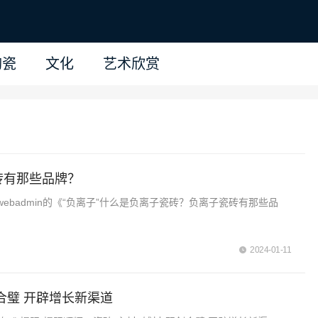
陶瓷
文化
艺术欣赏
砖有那些品牌？
badmin的《“负离子”什么是负离子瓷砖？负离子瓷砖有那些品
2024-01-11
剑合璧 开辟增长新渠道