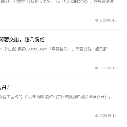
999的《“质感”百特梵卡罗灰，年轻代装修的新宠》，感兴趣请往
2023-08-16
」，简奢交融，超凡脱俗
“自然”鹰牌800x800mm「皇爵釉彩」，简奢交融，超凡脱
2023-08-12
满召开
辉精工瓷砖的《“品牌”强辉瓷砖山东区域联动启动会圆满召开》，
2023-08-10