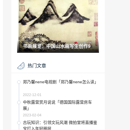
2022-09-13
2020年清华大学艺术特长生「清华北大要
多少分」
2022-12-23
井盖的艺术「艺术传媒井盖」
书画展览：中国山水画写生创作9
2023-01-26
收藏要闻：“马腾盛世 志在千里“ 中国内画
热门文章
大师黄三艺术珍藏展开幕
2021-05-23
AI沉浸式展厅「艺术类ai」
郑乃馨nene电视剧「郑乃馨nene怎么读」
2022-12-18
2022-12-01
乔振仕画家「当代著名画家乔」
中秋露营赏月说说「德国国际露营房车
展」
2023-01-27
2023-02-04
穿越千年墨香的茶历史小说「茶韵的意
古玩知识：引领文玩风潮 微拍堂将直播鉴
思」
宝打入年轻圈层