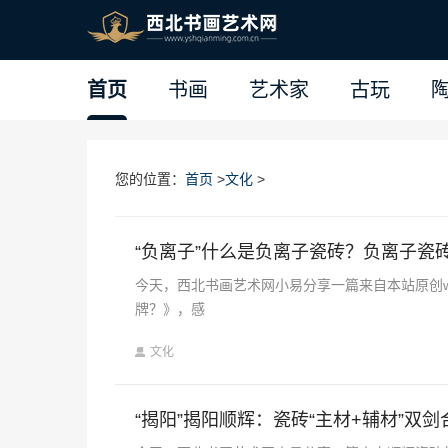
首页
书画
艺术家
古玩
您的位置：
首页
>
文化
>
“负离子”什么是负离子瓷砖？负离子瓷
今天，西北书画艺术网小易分享一篇来自本站原创we
牌？》，感
文化
“揭阳”揭阳顺辉：瓷砖“主材+辅材”双