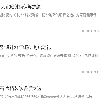
，为家庭健康保驾护航
威陶瓷的《“防滑”腾威陶瓷：防滑地砖的明智之选，为家庭健康保
2023-09-28
暨“设计31”飞扬计划启动礼
《“您的”预告:斯米克广场旗舰店盛装开幕 暨“设计31”飞扬计划
2023-09-15
大理石 高档装修 品质之选
石材”鹰牌2086 750×1500mm奢侈大理石 高档装修 品质