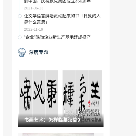
到中国，庆祝默克集团成立350周年
2021-06-13
让文学语言鲜活灵动起来的书「具象的人
是什么意思」
2022-11-19
“企业”酷陶企业新生产基地建成投产
2022-09-16
深度专题
艺术家如何玩转空间艺术作品「艺术创作
中的空间」
2023-02-07
收藏要点：全国美展中国画观后随想
2021-09-30
2021年长沙县中考时间「长沙县中考方
案」
2022-11-23
书画艺术：怎样临摹汉简9
在瓷盘画上漂亮的图案 都舍不得拿来装食
物了吗「小瓷盘图片」
2022-11-18