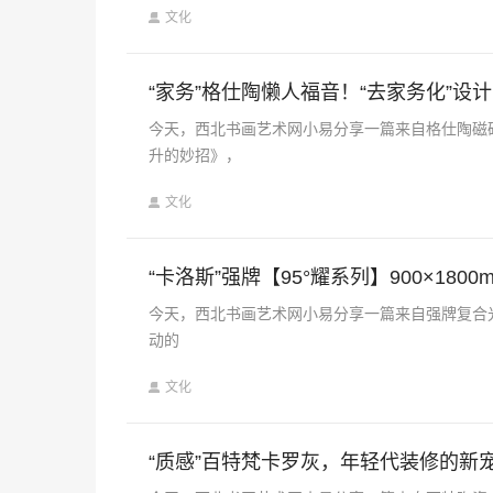
文化
“家务”格仕陶懒人福音！“去家务化”
今天，西北书画艺术网小易分享一篇来自格仕陶磁砖
升的妙招》，
文化
“卡洛斯”强牌【95°耀系列】900×18
今天，西北书画艺术网小易分享一篇来自强牌复合光感砖
动的
文化
“质感”百特梵卡罗灰，年轻代装修的新