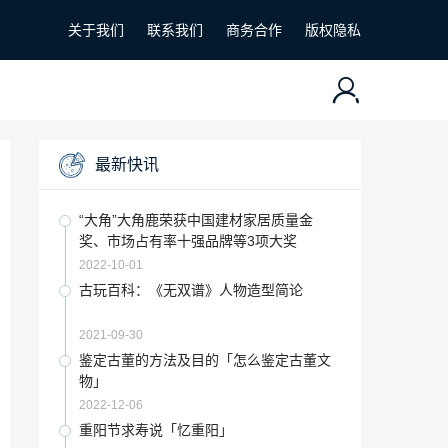
关于我们
联系我们
商务合作
版权隐私
最新快讯
“大角”大角鹿荣获中国建材家居质量金
奖、市场占有率十强品牌等3项大奖
2022-10-01
古玩百科：《无双谱》人物造型简论
2021-09-30
鉴定古董的方法及目的「怎么鉴定古董文
物」
2022-12-06
重阳节求寿说「忆重阳」