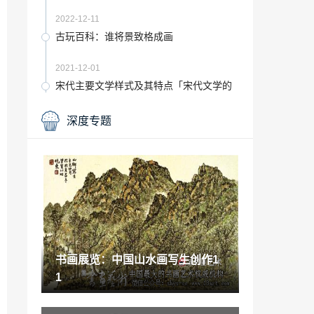
2022-12-11
古玩百科：谁将景致格成画
2021-12-01
宋代主要文学样式及其特点「宋代文学的
突出特点」
2022-11-17
深度专题
数字技术对文创产品展示设计的影响研究
「数字文创产业峰会」
2022-12-04
上海四大鸟类「东方之珠是上海」
2023-02-06
收藏要点：李淑琴与她的山水画
书画展览：中国山水画写生创作1
2021-11-05
1
养儿不图回报「父母养小孩是为了回报」
2022-12-29