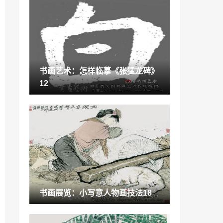
“行业”谁来变革陶瓷行业沉默局面？
2022-09-16
古玩赏析：Hey！有鸡年邮票么？
2021-06-23
书画艺术：怎样临摹《张猛龙碑》
宋元时期玉雕特点「辽金玉炉顶」
12
2023-01-16
体态律动是训练身体对音乐做出的「我的
身体会唱歌 音乐律动」
2023-02-08
人民艺术家秦怡的一生「艺术家秦怡是什
么病去世的」
2022-11-28
书画作品：工笔花鸟画的特技66
书画展览：小写意人物画技法18
2021-08-25
收藏百科：淘幅唐卡挂家中