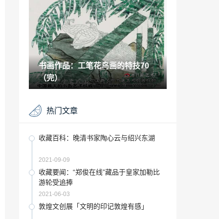
2021-10-29
听力障碍适合做什么工作 「听力障碍工
作」
2022-12-12
书画作品：工笔花鸟画的特技70
魔法禁书目录白井黑子出场「魔法禁书目
录人气排行」
（完）
2023-02-07
艺术赏析：线上拍卖艺术品拍卖新风向
热门文章
2021-06-22
2021国际大学生时尚设计盛典「2021大运
收藏百科：晚清书家陶心云与绍兴东湖
会」
2023-01-16
2021-09-09
宁夏有哪些非物质文化遗产「留住记忆」
收藏要闻：“郑俊在线”藏品于皇家加勒比
游轮受追捧
2023-01-12
2021-06-03
每日冥想日记「每日放松冥想」
敦煌文创展「文明的印记敦煌有感」