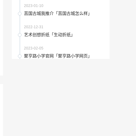
2022-12-08
2023-01-10
杜甫的秋兴八首其三分析「秋兴八首全部
莒国古城我推介「莒国古城怎么样」
翻译」
2022-12-27
2022-12-31
“空间”君业750X1500mm 素色的温柔 舒适
艺术创想折纸「生动折纸」
又安然
2023-06-30
2023-02-05
谈论爱与自由时 为什么总想到法国「西方
聚亨路小学官网「聚亨路小学网页」
所谓的自由」
2022-12-26
2023-01-04
那些擦肩而过的公共艺术作品「公共艺术
成都主题咖啡厅「茶馆成都的公共生活和
品」
微观世界」
2022-12-12
2022-11-25
古玩赏析：怎样临摹《张猛龙碑》4
书画收藏：情到浓时见真功—赵秉文行书
《题赵霖六骏图卷》
2021-08-28
2021-09-14
高考语文散文阅读答题方法及技巧「高中
什么样的考生适合选择播音主持艺考 「播
语文文学类文本阅读答题技巧」
音主持怎么考」
2022-12-16
2022-12-02