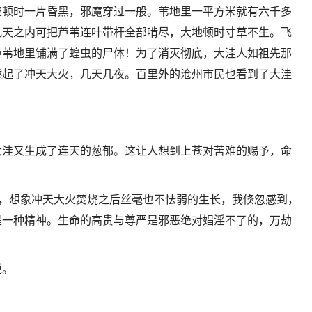
空顿时一片昏黑，邪魔穿过一般。苇地里一平方米就有六千多
几天之内可把芦苇连叶带杆全部啃尽，大地顿时寸草不生。飞
芦苇地里铺满了蝗虫的尸体！为了消灭彻底，大洼人如祖先那
燃起了冲天大火，几天几夜。百里外的沧州市民也看到了大洼
大洼又生成了连天的葱郁。这让人想到上苍对苦难的赐予，命
生，想象冲天大火焚烧之后丝毫也不怯弱的生长，我倏忽感到，
是一种精神。生命的高贵与尊严是邪恶绝对娼淫不了的，万劫
说。