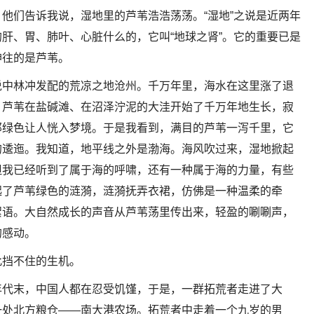
他们告诉我说，湿地里的芦苇浩浩荡荡。“湿地”之说是近两年
肝、胃、肺叶、心脏什么的，它叫“地球之肾”。它的重要已是
神往的是芦苇。
说中林冲发配的荒凉之地沧州。千万年里，海水在这里涨了退
，芦苇在盐碱滩、在沼泽泞泥的大洼开始了千万年地生长，寂
那绿色让人恍入梦境。于是我看到，满目的芦苇一泻千里，它
的逶迤。我知道，地平线之外是渤海。海风吹过来，湿地掀起
但我已经听到了属于海的呼啸，还有一种属于海的力量，有些
起了芦苇绿色的涟漪，涟漪抚弄衣裙，仿佛是一种温柔的牵
絮语。大自然成长的声音从芦苇荡里传出来，轻盈的唰唰声，
的感动。
此挡不住的生机。
年代末，中国人都在忍受饥馑，于是，一群拓荒者走进了大
一处北方粮仓——南大港农场。拓荒者中走着一个九岁的男