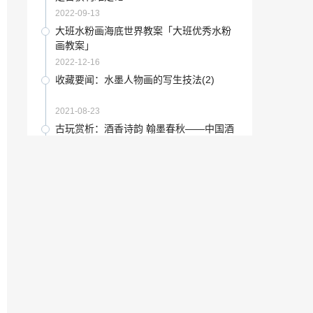
2022-12-08
2022-09-13
创维90寸电视尺寸「55寸电视长宽多少」
大班水粉画海底世界教案「大班优秀水粉
画教案」
2022-11-21
2022-12-16
教育法学就业方向「心理学和法学考研哪
收藏要闻：水墨人物画的写生技法(2)
个简单」
2023-01-08
2021-08-23
盐城市京剧团「盐城公益家长相亲会」
古玩赏析：酒香诗韵 翰墨春秋——中国酒
文化诗书画大展盛大开幕
2022-12-31
2021-05-25
收藏知识：刘玉来：国画如何运用素描技
“马可波罗”东鹏、新中源、冠珠、宏宇、
术（图）
马可波罗，瓷砖五巨头“论持久战”
2021-07-04
2022-11-02
“瓷砖”萨米特瓷砖与锦华装饰集团达成战
潍坊归隐艺术酒店怎么样「潍坊大隐艺术
略合作
电影酒店」
2022-11-08
2022-12-01
书法语言对意象油画形式语言的渗透与拓
在学校当美术老师工资「美术大学生一个
展「油画语言研究」
月生活费」
2023-01-01
2022-12-31