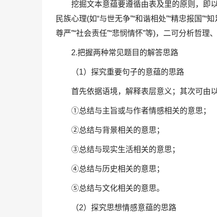
挖掘文本意蕴要遵循由表及里的原则，即
民族心理(如“与世无争”“和谐相处”“精忠报国”“
尊严”“社会责任”“悲悯情怀”等)，二可分析哲
2.把握两种常见题目的解答思路
（1）探究重要句子的意蕴的思路
首先依据语境，解释表层意义；其次可由
①总结与主旨或与作者情感相关的意思；
②总结与背景相关的意思；
③总结与现实生活相关的意思；
④总结与历史相关的意思；
⑤总结与文化相关的意思。
（2）探究思想情感意蕴的思路