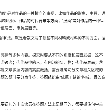
角度”是对作品的一种横向的审视，比如作品的形象、主旨、语
思想经历、作品的时代背景等方面；“层面”是对作品的一种纵
价值层面、审美层面等。
悟神”法。就是看散文写了哪些不同材料或材料的不同方面，据
、感情等多种内容。探究时要从不同的角度和层面发掘，这不
；②读者；③作品中的人，有内涵的景、物；④作品表面；⑤
都是文章多层内容的高度概括，需要准确切分文章相关区域的
题答题时要分点作答，答题组织由“依据＋结论”构成，且答案
重要语句的丰富含意在答题方法上是相同的，都要抓住句中关