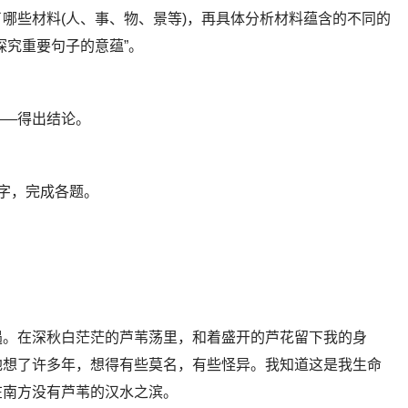
哪些材料(人、事、物、景等)，再具体分析材料蕴含的不同的
探究重要句子的意蕴”。
——得出结论。
文字，完成各题。
遇。在深秋白茫茫的芦苇荡里，和着盛开的芦花留下我的身
地想了许多年，想得有些莫名，有些怪异。我知道这是我生命
在南方没有芦苇的汉水之滨。