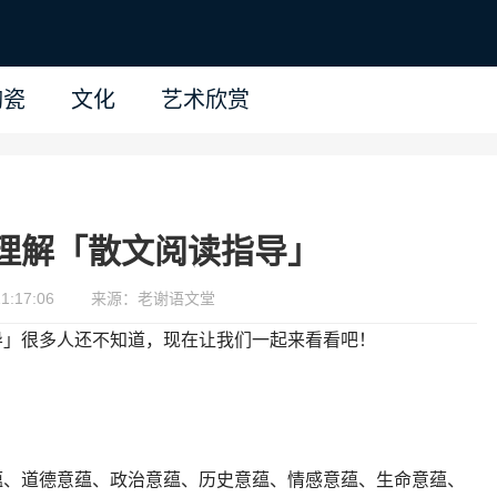
陶瓷
文化
艺术欣赏
理解「散文阅读指导」
1:17:06
来源：老谢语文堂
导」很多人还不知道，现在让我们一起来看看吧！
蕴、道德意蕴、政治意蕴、历史意蕴、情感意蕴、生命意蕴、