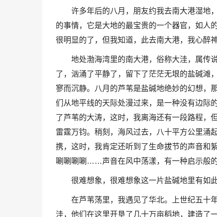
许多年后的八月，朋友约我去南大港湿地，
的事情，它是大地的最宝贵的一个器官，如人的
很明显的了，但我知道，此去南大港，我心醉
地处渤海湾里的南大港，俗称大洼，属传
了，汹涌了平静了，留下了茫茫无垠的盐碱滩
寥而沉静。八月的芦苇是盐碱地绝妙的幻想，
们从地平线的天际处漫过来，是一种没有边际
了芦苇的大涛，这时，我离海还有一段路程，
雷霆万钧。稍刻，海风过去，八十平方公里涌
携，这时，我肯定还听到了生命拔节的声音和
唰唰唰唰……声音在风中荡漾，有一种启示般
很难想象，很难想象这一片盐碱地里有如
在芦苇荡里，我遇见了华北。上世纪五十
洼，他们在这里开垦了几十万亩稻地，建造了