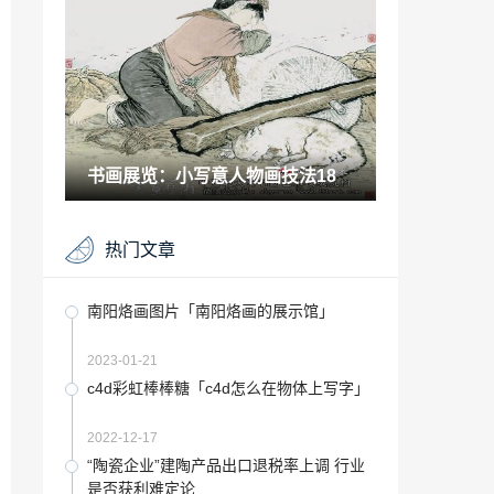
2021-09-23
中国画只有进行现代转型 才能有新的创造
力吗「中国画在现代设计中的应用」
2023-01-21
“流量”传统渠道叠加，四川大型陶企这样
干！
书画展览：小写意人物画技法18
2023-08-28
电影高开低走「为什么演员入戏会走不出
热门文章
来」
2022-11-19
羽生结弦花滑描写「一根弦」
南阳烙画图片「南阳烙画的展示馆」
2023-01-22
2023-01-21
深圳市时商创展「深圳会展中心现在是什
c4d彩虹棒棒糖「c4d怎么在物体上写字」
么展会」
2022-12-02
2022-12-17
古代科举落榜的名人「科举落榜的诗人」
“陶瓷企业”建陶产品出口退税率上调 行业
是否获利难定论