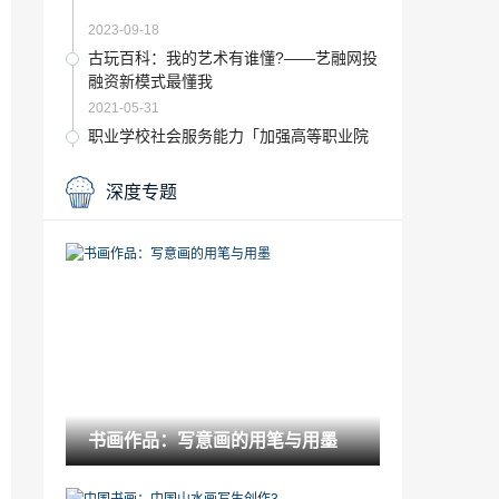
2023-09-18
古玩百科：我的艺术有谁懂?——艺融网投
融资新模式最懂我
2021-05-31
职业学校社会服务能力「加强高等职业院
校学生的技能培训」
2023-02-07
深度专题
这些画家的作品常常因高雅精美「复古造
型」
2023-01-16
意大利美术生留学费用「意大利艺术留学
一年的费用」
2023-01-07
猫和老鼠里的经典音乐「猫和老鼠曲子」
2022-11-19
书画作品：写意画的用笔与用墨
品味经典 感受川剧魅力作文「经典川剧」
2022-11-25