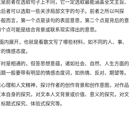
只是前者在选取句子上不同，它一定选取最能涵盖全文主旨、
像后者可以选取一些关涉局部文字的句子。前者之所以叫探
一般而言，第一个点是该句的表层意思，第二个点是背后的意
四个点可能是结合背景或联系现实得出的意思。
层面内展开，也就是看散文写了哪些材料，如不同的人、事、
者的情感态度。
有时是相通的，但答思想意蕴，诸如社会、自然、人生方面的
蕴题一般要带有明显的情感态度词，如热情、反对、期望等。
族心理和人文精神，探讨作者的创作背景和创作意图，对作品
文本自身的探究，对文本人文背景或价值、意义的探究，对文
、标题式探究、体验式探究等。