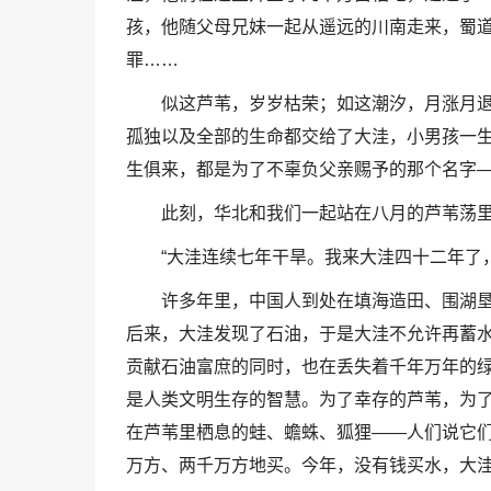
孩，他随父母兄妹一起从遥远的川南走来，蜀
罪……
似这芦苇，岁岁枯荣；如这潮汐，月涨月
孤独以及全部的生命都交给了大洼，小男孩一
生俱来，都是为了不辜负父亲赐予的那个名字
此刻，华北和我们一起站在八月的芦苇荡
“大洼连续七年干旱。我来大洼四十二年了
许多年里，中国人到处在填海造田、围湖
后来，大洼发现了石油，于是大洼不允许再蓄
贡献石油富庶的同时，也在丢失着千年万年的绿
是人类文明生存的智慧。为了幸存的芦苇，为
在芦苇里栖息的蛙、蟾蛛、狐狸——人们说它
万方、两千万方地买。今年，没有钱买水，大