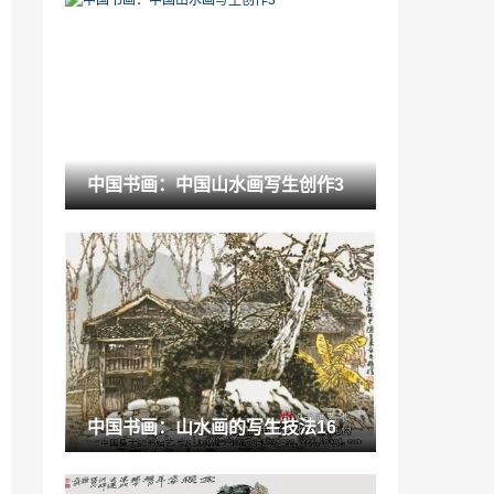
清新纯色美甲「简单大气的法式美甲」
2022-12-08
古玩百科：传统多了，就不现代了吗
2021-09-30
古玩知识：何焯楷书《桃花源记》轴
中国书画：中国山水画写生创作3
2021-09-03
侗族鸟巢图片「广西侗族风雨桥」
2023-01-22
中国书画：霍春阳梅花的画法 （4）
2021-08-21
金斯顿和创意艺术大学「金斯顿摄影研究
中国书画：山水画的写生技法16
生申请」
2023-01-05
中国书画：一枝发两花 奇妙各不同