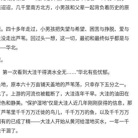
道迢迢，几千里南方北方，小男孩和父辈一起背负着历史的原
退。四十多年走过，小男孩把失望与希望、困苦与挣脱、爱与
生没走出芦苇。回过头一想，这一切，最初和最终似乎都是与
——华北。
里。
，第一次看到大洼干得滴水全无……”华北有些忧郁。
垦地，原本六十万亩铺天盖地的芦苇荡，只幸存下五分之一。
水了。上游的河流也被截断了，大洼连年干旱。大洼的油田在
色和静美。“保护湿地”仅是大洼人近几年刚刚获得的信息，那
了芦苇里千千万万迁徙的鸟儿，千千万万的鱼，以及千千万万
们有的已成了精——大洼人开始从黄河给湿地买水，一年一千
洼干涸了。