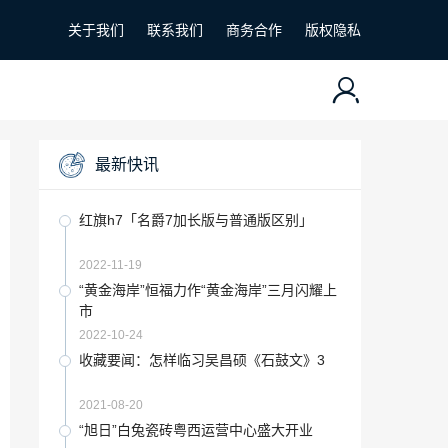
关于我们
联系我们
商务合作
版权隐私
最新快讯
红旗h7「名爵7加长版与普通版区别」
2022-11-19
“黄金海岸”恒福力作“黄金海岸”三月闪耀上
市
2022-10-24
收藏要闻：怎样临习吴昌硕《石鼓文》3
2021-08-20
“旭日”白兔瓷砖粤西运营中心盛大开业