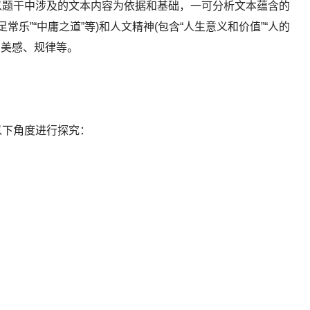
以题干中涉及的文本内容为依据和基础，一可分析文本蕴含的
知足常乐”“中庸之道”等)和人文精神(包含“人生意义和价值”“人的
理、美感、规律等。
以下角度进行探究：