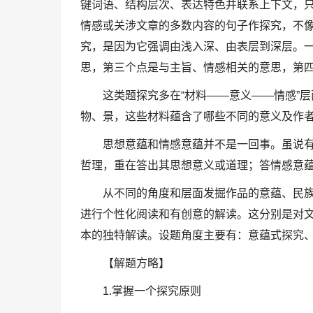
键词语、结构层次、表达特色并联系上下文，
情感或关涉文章的多数内容的句子作探究，不
究，是因为它强调由浅入深、由表层到深层。
思，第三个点是与主旨、情感相关的意思，第
这类题探究多在“材料——意义——情感”
物、景，这些材料蕴含了哪些不同的意义及作
思想意蕴和情感意蕴并不是一回事。虽说
哲理，重在答出其思想意义或道理；答情感意
从不同的角度和层面发掘作品的意蕴、民
进行个性化阅读和有创意的解读。这分别是对
本的独特解读。设题角度主要有：意蕴式探究
【解题方略】
1.掌握一个探究原则