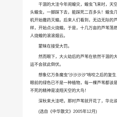
干涸的大洼今年闹蝗灾，蝗虫飞来时，天
头蝗虫，一脚踩下去，能踩死二百多头！蝗虫
机开始撒药灭蝗。后来人们看到，无边无际的
样，开始点火烧蝗。于是，十几万亩的芦苇荡
人烧蝗的滚滚烟云。
蒙昧在接受大罚。
然而眼下，大火劫后的芦苇在依然干涸的
运不会就此倒伏。
想象亿万条魔虫“沙沙沙沙”啃咬之后的复
眼前的绿色已不是一种植物，每一棵芦苇都该
不死的精神是凌翔天空的大鸟！
深秋来大洼吧，那时芦苇就开花了，华北
(选自《中华散文》2005年12月)