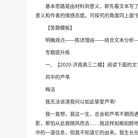
基本思路是由材料到意义，即先看文本写了
意义和作者的情感态度。可探究的角度同上面“
【答题模板】
明确观点——陈述理由——结合文本分析
专题提升练
一、【2020·济南高三二模】阅读下面的
风中的芦苇
梅洁
我无法说清我何以如此挚爱芦苇!
我一直想，我这一生，总会和芦苇不期而
影，那怕从此我随风而去……我这样如痴如醉
中的一道信息，但我不知道它的由来。我生长