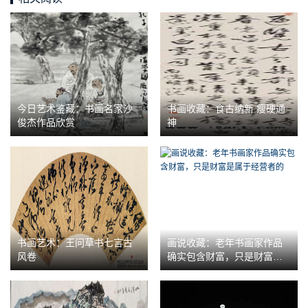
今日艺术鉴藏：书画名家沙
书画收藏：食古纳新 瘦硬通
俊杰作品欣赏
神
书画艺术：王问草书七言古
画说收藏：老年书画家作品
风卷
确实包含财富，只是财富是
属于经营者的