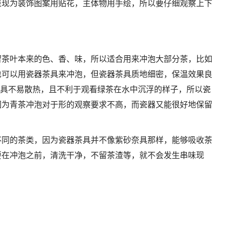
表现为装饰图案用贴花，主体物用手绘，所以要仔细观察上下
留茶叶本来的色、香、味，所以适合用来冲泡大部分茶，比如
也可以用瓷器茶具来冲泡，但瓷器茶具质地细密，保温效果良
器茶具不易散热，且不利于观看绿茶在水中沉浮的样子，所以瓷
因为青茶冲泡对于形的观察要求不高，而瓷器又能很好地保留
不同的茶类，因为瓷器茶具并不像紫砂奈具那样，能够吸收茶
要在冲泡之前，清洗干净，不留茶渣等，就不会发生串味现