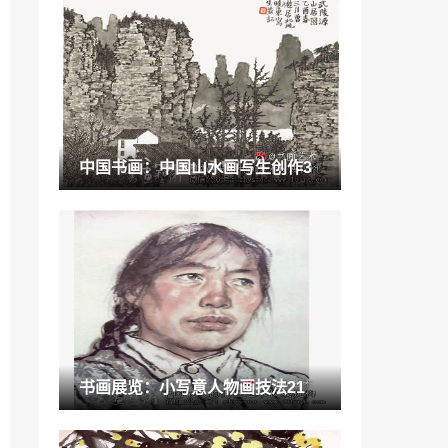
雕塑艺术的内涵「新古典主义雕塑」
2022-12-20
美学第一章绪论思考题「怎样理解艺术美
是美学研究的重点」
2023-01-20
“瓷砖”佛山查处案值500万瓷砖造假团伙
中国书画：中国山水画写生创作3
分销商售假难控制
2022-11-18
“陶瓷”朗格陶瓷：开启2016迎新蜕变之旅
2022-09-06
书画艺术：这位女博士人美画好字更佳
2021-11-16
签字可以用艺术签名吗「文艺签名」
书画展览：小写意人物画技法21
2022-12-13
通俗歌曲的演唱方法有「歌唱原理」