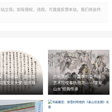
本站立场；如有侵权、违规，可直接反馈本站，我们将会作
梁（书画篇）·走向世
古玩赏析：中国李可染书画
和国文化大使·张庆祥
艺术院理事杨旭尧——“李家
山水”经典传承