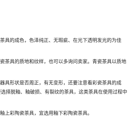
瓷茶具的成色，色泽纯正、无瑕疵、在光下透明发光的为佳
青瓷茶具的质地和纹样，也可以多询问卖家。青瓷茶具以质地
查器具形状是否周正，有无变形，还要注意看彩瓷茶具的成
要选择脱釉、釉破损、有裂纹的茶具，这类茶具在使用过程中
择釉上彩陶瓷茶具，宜选用釉下彩陶瓷茶具。