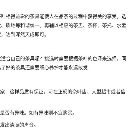
茶叶相得益彰的茶具能使人在品茶的过程中获得美的享受。选
状、质地等和谐统一。再辅以相应的茶盅、茶杯、茶托、水盂
度，达到浑然天成即可。
款适合自己的茶具呢？挑选时需要根据茶叶的色泽来选择，同
选了好的茶具还需要细心养护才能永远散发
商家，这样品质有保证，可在正规的奈叶店、大型超市或者信
具是否有异味。如有异味则不宜购买。
会发出清脆的声音。