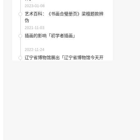
2023-02-03
2023-01-08
艺考将提高高考文化课分数线「艺术类高
艺术百科：《书画合璧册页》梁檀题款辨
考分数线提高」
伪
2023-01-09
2021-11-03
收藏要闻：伯劳秋枝
插画的影响「初学者插画」
2021-08-20
2022-11-24
“负离子”冠军磁砖成首批通过负离子陶瓷
辽宁省博物馆展出「辽宁省博物馆今天开
砖产品质量测评企业
馆吗」
2022-10-10
2022-12-20
成人高考各专业考试科目有哪些题「成人
收藏要点：著名漫画家方成逝世
高考科目分类」
2023-01-20
2021-12-06
古玩知识：2019STS未开先火 为潮玩“一
韩国留学学校推荐「首尔大学路」
掷千金”的年轻人在想什么？
2021-07-18
2022-12-09
中考改革削减加分项目「中考加分政策20
“新锐”中国陶瓷行业新锐榜评审团亲临宏
20」
陶陶瓷检阅
2023-02-07
2022-11-14