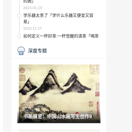
的她」
2023-01-19
学乐器太贵了「学什么乐器又便宜又容
易」
2022-11-27
如何定义一杯好茶:一杯觉醒的清茶「喝茶
一杯为品」
2022-11-25
深度专题
2020日本eju考试报名费「2022年日本留
学」
2022-11-26
看高科技如何赋能舞台艺术「科技与艺术
的融合」
2022-11-24
「艺术家合作案例」TWININGS 唐宁茶与
艺术家合作年度礼盒包装设计
2023-01-07
书画展览：中国山水画写生创作9
布米童艺少儿艺术培训学校「布米童艺少
儿艺术培训学校怎么样」
2022-11-28