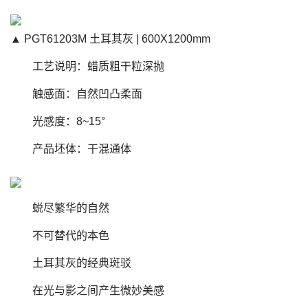
▲ PGT61203M 土耳其灰 | 600X1200mm
工艺说明：蜡质粗干粒深抛
触感面：自然凹凸柔面
光感度：8~15°
产品坯体：干混通体
蜕尽繁华的自然
不可替代的本色
土耳其灰的经典斑驳
在光与影之间产生微妙美感