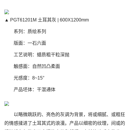
▲ PGT61201M 土耳其灰 | 600X1200mm
系列：质绘系列
版面：一石六面
工艺说明：蜡质粗干粒深抛
触感面：自然凹凸柔面
光感度：8~15°
产品坯体：干混通体
以略微跳跃的、亮色的灰调为背景，将或细腻、或粗狂
的情感揉进了土耳其式的浪漫。产品以细密的纹理，间或的