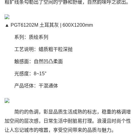
粗犷线条勾勒出了空间的宁静和舒缓，自然韵味呼之欲出。
▲ PGT61202M 土耳其灰 | 600X1200mm
系列：质绘系列
工艺说明：蜡质粗干粒深抛
触感面：自然凹凸柔面
光感度：8~15°
产品坯体：干混通体
简约的色调，彰显品质生活成熟的标志，稳重的格调增
加空间的层次感，日常生活中耐脏易打理。浪漫且时尚个性
让人忘记城市的喧嚣，享受空间带来的品质与魅力。