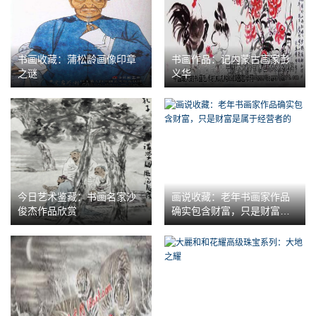
书画收藏：蒲松龄画像印章
书画作品：记内蒙古画家彭
之谜
义华
今日艺术鉴藏：书画名家沙
画说收藏：老年书画家作品
俊杰作品欣赏
确实包含财富，只是财富是
属于经营者的