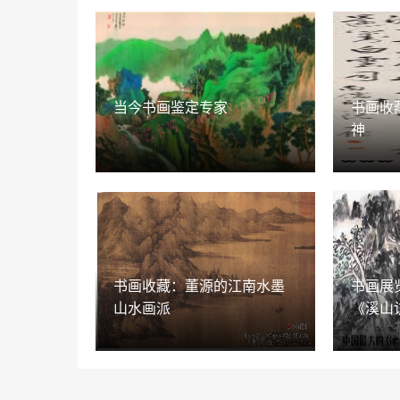
当今书画鉴定专家
书画收
神
书画收藏：董源的江南水墨
书画展
山水画派
《溪山