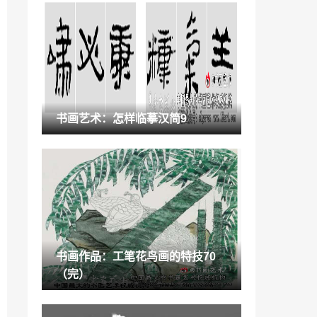
北欧风格黑白灰「北欧黑白灰装修效果图
客厅」
2023-01-15
“陶瓷”威登堡喷墨全抛釉成受欢迎地砖品
牌
2022-10-14
培训机构学员增长率「经营分析培训」
书画艺术：怎样临摹汉简9
2023-01-20
木心的美术作品「木心的作品」
2023-01-25
鉴赏百科：09月28日陶瓷工艺品网上报价
2022-02-08
书画作品：工笔花鸟画的特技70
陶瓷作品：中国传统陶瓷新型现代工业化
（完）
生产
2021-10-02
“集团”汇亚磁砖“全民819-品质狂欢节”全国