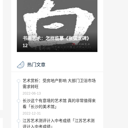
联动大促总部启动大会圆满成功
2022-09-06
古玩赏析：建材门店市场漫天要价成投诉
焦点(图)
2022-05-08
书画艺术：怎样临摹《张猛龙碑》
“卡龙”马卡龙系列瓷砖——瓷砖中的“甜蜜
“担当
12
2022-12-19
古玩知识：陶瓷与石材共舞时代 2011让石
热门文章
材更低碳
2022-06-20
意大利有哪些电影学院「意大利 大学」
艺术赏析：受房地产影响 大部门卫浴市场
需求转旺
2022-12-17
2022-06-13
“瓷砖”“世界，就在你眼前” 加西亚瓷砖跨
长沙这个有意境的艺术馆 真的非常值得来
国设计师思想荟落地成都！
看「长沙的美术馆」
2022-09-01
2022-12-31
收藏要闻：万历瓷片魂化珠宝
江苏艺术测评计入中考成绩「江苏艺术测
评计入中考成绩」