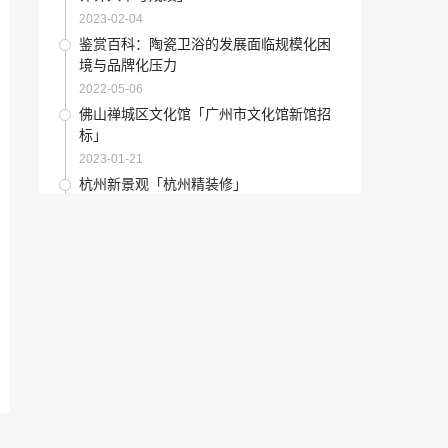
2021-11-12
2023-02-04
坚持客观真理论,必然肯定真理的一元论
鉴赏百科：陶瓷卫浴的发展面临规模化困
「科学论」
境与品牌化压力
2022-11-30
2022-05-06
文化艺术：“清逸朗行”刘西洁艺术品鉴会
佛山禅城区文化馆「广州市文化馆新馆招
亮相杭州
标」
2021-06-03
2023-01-21
“排污权”环保新政策将出台：陶企想排
杭州新景观「杭州精装修」
污，对不起，得先买排污权
2022-09-01
2023-01-08
鉴藏赏析：陶瓷卫浴企业如何挖掘困境中
收藏要点：杭家居卖场理性面对亏本经营
的机遇点
建材商战略大撤退
2022-01-15
2022-08-08
富士胶片商业创新官网「创新产业有哪
文化艺术：节水大战 智能卫浴引领行业发
些」
展
2022-12-09
2022-04-10
南艺艺考复试「复读走艺术生怎么样」
“山东省”新中源陶瓷山东省BIG+岩板/大板
服务商第二届研讨会圆满成功
2023-02-08
2022-12-10