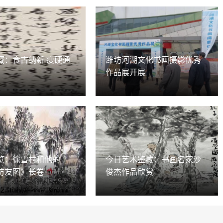
藏：食古纳新 瘦硬通
潍坊河湖文化书画摄影优秀
作品展开展
览：徐雪村和他的
今日艺术鉴藏：书画名家沙
访友图》长卷
俊杰作品欣赏