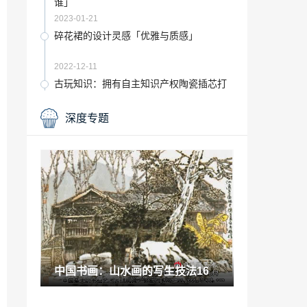
谁」
2023-01-21
碎花裙的设计灵感「优雅与质感」
2022-12-11
古玩知识：拥有自主知识产权陶瓷插芯打
破国外垄断 光纤穿上国产“鞋帽”
2021-10-24
深度专题
古玩百科：2009年1-5月全国日用陶瓷海
关进出口统计
2022-01-28
嘉宝莉内墙面漆「试桩检测不合格怎么
办」
2023-01-04
栀子花南方「南方开的花」
2022-11-17
中国书画：山水画的写生技法16
我们都是小小艺术家「小小美术家」
2022-12-20