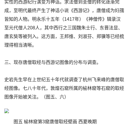
实性的西游纪行演变为神话。求法僧到圣僧的转化逐渐完
成，至明代最终产生了神话小说《西游记》，唐僧成为妇孺
皆知的人物。明永乐十五年（1417年）《神僧传》辑录汉
至元代僧人208人，其中西行之三国魏朱士行、东晋法显、
唐玄奘等被列入。这方面，王邦维、刘淑芬、郑骥等已经梳
理得相当清晰。
三、现存唐僧取经与西游记图像的分布与调查。
史岩先生早在上世纪五十年代就调查了杭州飞来峰的唐僧取
经图像。七八十年代，敦煌石窟所属的榆林窟等石窟的取经
图像开始被关注。（图五、六）
图五 榆林窟第3窟唐僧取经壁画 西夏晚期