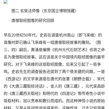
图二 玄奘法师像（东京国立博物馆藏）
唐僧取经图像的研究回顾
早在20世纪50年代，史岩在调查杭州南山（即飞来峰）的
造像时即已确认飞来峰有一组唐僧取经故事的雕刻。（图
三、四）嗣后，黄涌泉编撰《杭州元代石刻艺术》也将之命
名为唐僧取经故事。这应该是关于中国境内取经图像的最早
研究。对于飞来峰的这组取经图像，后来又引起了一些争
鸣。史岩先生的调查报告还提到了两个很关键的问题，一是
《西游记》的文学来源是在唐代的张鷟《朝野佥载》、宋代
的《大唐三藏取经诗话》、金人的《唐三藏》、元代吴昌龄
的《唐三藏西天取经》和明代的《四游记》等传奇性小说中
吸取材料，加以贯串和敷衍而成的。而这种神怪小说的原始
材料，又是从民间传说中得来的。这种传说，过去只知道最