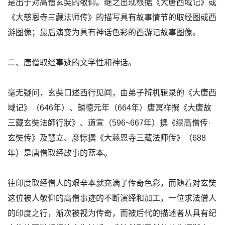
是出于对高僧玄奘的敬仰。继之出现根据《大唐西域记》或
《大慈恩寺三藏法师传》的描写具有故事情节的取经图或西
游图像；最后演变为具有神话色彩的西游记故事图像。
二、唐僧取经事迹的文学性和神话。
毫无疑问，玄奘口述西行见闻，由弟子辩机辑录的《大唐西
域记》（646年）、麟德元年（664年）唐冥祥撰《大唐故
三藏玄奘法師行狀》、道宣（596~667年）撰《续高僧传·
玄奘传》及慧立、彦悰撰《大慈恩寺三藏法师传》（688
年）是唐僧取经故事的蓝本。
往印度取经僧人的艰辛本就充满了传奇色彩，而随着对玄奘
这位被人敬仰的高僧事迹的不断演绎和加工，一位求法僧人
的印度之行，渐次被视为传奇，而被后代的描述者从具有纪