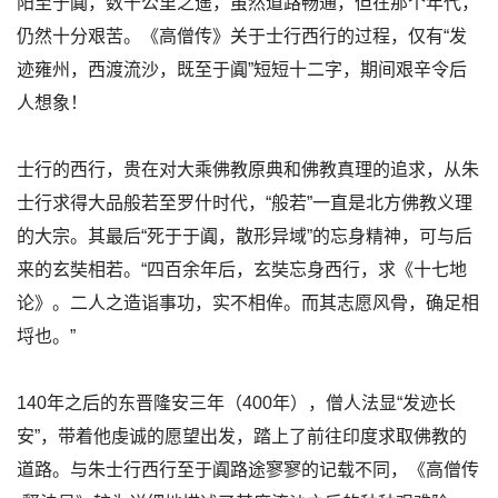
阳至于阗，数千公里之遥，虽然道路畅通，但在那个年代，
仍然十分艰苦。《高僧传》关于士行西行的过程，仅有“发
迹雍州，西渡流沙，既至于阗”短短十二字，期间艰辛令后
人想象！
士行的西行，贵在对大乘佛教原典和佛教真理的追求，从朱
士行求得大品般若至罗什时代，“般若”一直是北方佛教义理
的大宗。其最后“死于于阗，散形异域”的忘身精神，可与后
来的玄奘相若。“四百余年后，玄奘忘身西行，求《十七地
论》。二人之造诣事功，实不相侔。而其志愿风骨，确足相
埒也。”
140年之后的东晋隆安三年（400年），僧人法显“发迹长
安”，带着他虔诚的愿望出发，踏上了前往印度求取佛教的
道路。与朱士行西行至于阗路途寥寥的记载不同，《高僧传