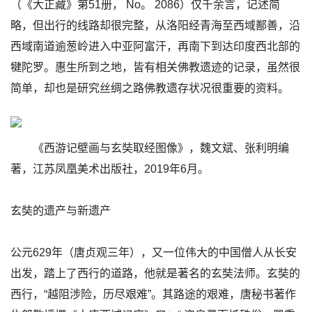
（《大正藏》第51册， No。 2086）仅千余言，记述简
略，但出行的线路却很完整，从洛阳经青海至西域鄯善，沿
西域南道逾葱岭进入中亚阿富汗，再南下到达印度西北部的
犍陀罗。惠生所到之地，皆有相关佛教遗迹的记录，虽然很
简单，却也是研究丝绸之路佛教遗存状况很重要的资料。
《西游记壁画与玄奘取经图像》，魏文斌、张利明编
著，江苏凤凰美术出版社，2019年6月。
玄奘的遗产与新遗产
公元629年（唐贞观三年），又一位伟大的中国僧人从长安
出发，踏上了西行的道路，他就是著名的玄奘法师。玄奘的
西行，“越阻涉险，历尽艰难”。其路途的艰难，唐秘书著作