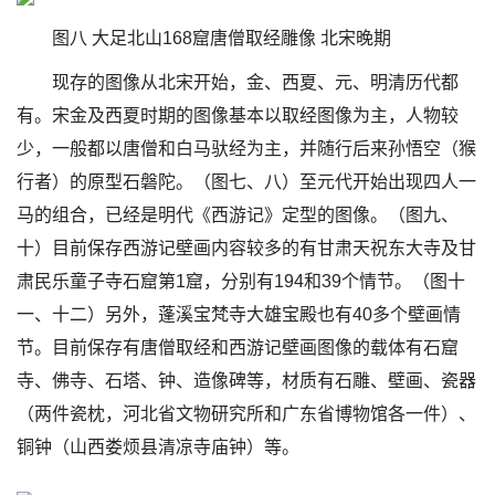
图八 大足北山168窟唐僧取经雕像 北宋晚期
现存的图像从北宋开始，金、西夏、元、明清历代都
有。宋金及西夏时期的图像基本以取经图像为主，人物较
少，一般都以唐僧和白马驮经为主，并随行后来孙悟空（猴
行者）的原型石磐陀。（图七、八）至元代开始出现四人一
马的组合，已经是明代《西游记》定型的图像。（图九、
十）目前保存西游记壁画内容较多的有甘肃天祝东大寺及甘
肃民乐童子寺石窟第1窟，分别有194和39个情节。（图十
一、十二）另外，蓬溪宝梵寺大雄宝殿也有40多个壁画情
节。目前保存有唐僧取经和西游记壁画图像的载体有石窟
寺、佛寺、石塔、钟、造像碑等，材质有石雕、壁画、瓷器
（两件瓷枕，河北省文物研究所和广东省博物馆各一件）、
铜钟（山西娄烦县清凉寺庙钟）等。