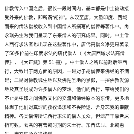
佛教传入中国之后，很长一段时间内，基本都是中土被动接
受外来的佛教，即所谓“胡神”。从汉至唐，大量印度、西域
而来的传法僧被收入到中国僧人所撰写的僧传等著作中。尚
永琪先生为我们呈现了东来僧人的研究成果。同时，中土僧
人西行求法者也出现在这些著作中，唐代高僧义净更是著录
了50多位前往印度求法的唐代僧人（《大唐西域求法高僧
传》，《大正藏》第 51 冊）。中土僧人之所以前赴后继西
行，大致出于两方面的原因，一是对于胡僧传来佛经的不满
足；二是对佛教诞生地以及佛陀圣地的景仰，一探佛教发源
地及其圣境成为许多僧人的梦想。他们的西行，带给我们的
不止是中印之间佛教文化的交流和佛经原本的东传，更多地
体现了他们对真理的孜孜追求和不畏险途、舍身忘我的奉献
精神。各类僧传所记西行求法的僧人虽众，但遗产丰厚者屈
指可数。著名的有曹魏时期的朱士行、东晋法显、北魏惠