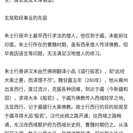
生、唐玄奘及义净诸僧。
玄奘取经事业的先驱
朱士行是中土最早西行求法的僧人，他仅到于阗，未能前往
印度。朱士行所在的曹魏时期，虽有西来僧人传译佛教，但
毕竟因语言等问题，无法满足汉地僧人的修习。
朱士行善讲汉末由竺佛朔翻译小品《道行般若》，却“此经
大乘之要，而译理不尽”。魏甘露五年（260年），他从雍州
出发西行，度过流沙，克服各种因难，到达于阗（今新疆和
田），求得大本《般若》。于阗为佛教传入西域较早之地，
法显西行，记于阗盛行大乘佛教。故士行西行的目的就是至
于阗寻得大品“般若”。汉代丝绸之路开通，往西域之路畅
通，东汉改西域都护府为西域长史府，曹魏时期仍之。从洛