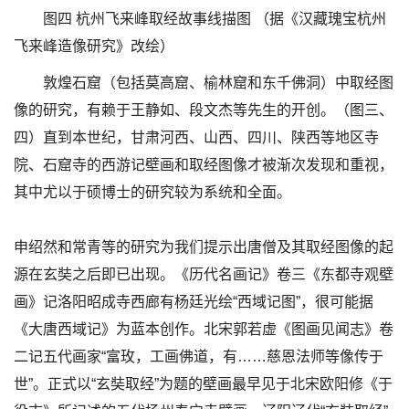
图四 杭州飞来峰取经故事线描图 （据《汉藏瑰宝杭州
飞来峰造像研究》改绘）
敦煌石窟（包括莫高窟、榆林窟和东千佛洞）中取经图
像的研究，有赖于王静如、段文杰等先生的开创。（图三、
四）直到本世纪，甘肃河西、山西、四川、陕西等地区寺
院、石窟寺的西游记壁画和取经图像才被渐次发现和重视，
其中尤以于硕博士的研究较为系统和全面。
申绍然和常青等的研究为我们提示出唐僧及其取经图像的起
源在玄奘之后即已出现。《历代名画记》卷三《东都寺观壁
画》记洛阳昭成寺西廊有杨廷光绘“西域记图”，很可能据
《大唐西域记》为蓝本创作。北宋郭若虚《图画见闻志》卷
二记五代画家“富玫，工画佛道，有……慈恩法师等像传于
世”。正式以“玄奘取经”为题的壁画最早见于北宋欧阳修《于