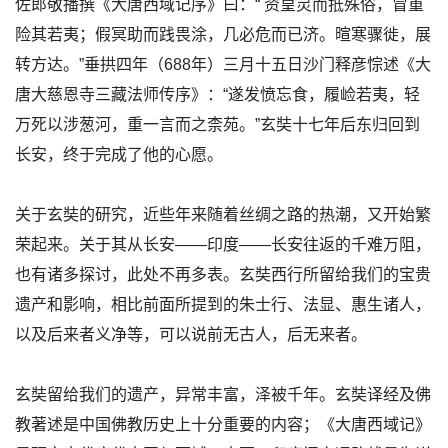
佐郎敬播撰《大唐西域记序》曰：“ 资皇灵而抵殊俗，冒重
险其若夷；假冥助而践畏涂，几必危而已济。暄寒骤徙，展
转方达。”垂拱四年（688年）三月十五日沙门释彦悰述《大
唐大慈恩寺三藏法师传序》：“遂发愤忘食，履崄若夷，轻
万死以涉葱河，重一言而之柰苑。”玄奘十七年后东归回到
长安，终于完成了他的心愿。
关于玄奘的研究，近些年来随着丝绸之路的热潮，又开始繁
荣起来。关于其从长安——印度——长安往返的千难万阻，
也有诸多探讨，此处不再多表。玄奘西行所留给我们的宝贵
遗产和影响，相比前面所提到的朱士行、法显、惠生诸人，
以及后来者义净等，可以说前无古人，后无来者。
玄奘留给我们的遗产，异常丰富，泽被千年。玄奘译经及佛
教著述是中国佛教历史上十分重要的内容；《大唐西域记》