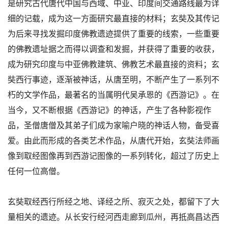
是研究古代唐代中国与西域、中亚、印度间交通路线最为详
细的记载，成为这一方面研究最直接的材料；玄奘及其传记
为后来寻找发掘印度佛教遗迹提供了重要的线索，一些重要
的佛教遗址据之而得以调查和发掘，并获得了重要的收获，
成为研究印度与中亚佛教建筑、佛教艺术最直接的资料；玄
奘西行事迹，逐渐被神话，从唐至明，不断产生了一系列不
朽的文学作品，最著名的当属明代吴承恩的《西游记》。在
当今，又不断根据《西游记》的神话，产生了各种影视作
品，圣僧唐僧及其弟子们成为家喻户晓的神话人物，备受喜
爱。由此而形成的各类艺术作品，从唐代开始，玄奘法师画
像到取经图像再到西游记图像的一系列转化，超过了历史上
任何一位高僧。
玄奘取经西行所经之地、译经之所、寂灭之处，都留下了大
量相关的遗迹。从长安行经河西走廊到瓜州，再抵高昌达西