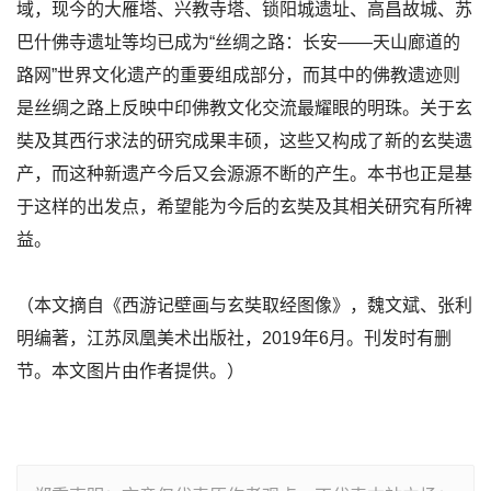
域，现今的大雁塔、兴教寺塔、锁阳城遗址、高昌故城、苏
巴什佛寺遗址等均已成为“丝绸之路：长安——天山廊道的
路网”世界文化遗产的重要组成部分，而其中的佛教遗迹则
是丝绸之路上反映中印佛教文化交流最耀眼的明珠。关于玄
奘及其西行求法的研究成果丰硕，这些又构成了新的玄奘遗
产，而这种新遗产今后又会源源不断的产生。本书也正是基
于这样的出发点，希望能为今后的玄奘及其相关研究有所裨
益。
（本文摘自《西游记壁画与玄奘取经图像》，魏文斌、张利
明编著，江苏凤凰美术出版社，2019年6月。刊发时有删
节。本文图片由作者提供。）