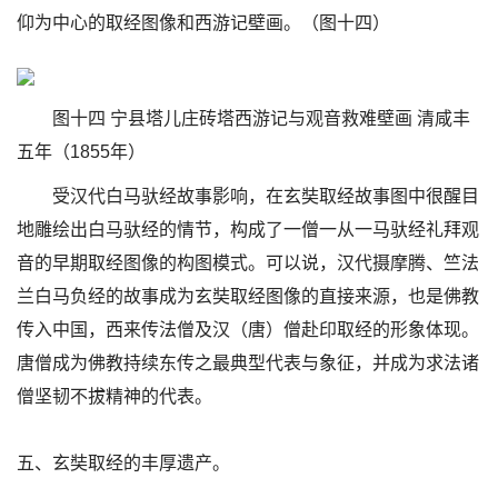
仰为中心的取经图像和西游记壁画。（图十四）
图十四 宁县塔儿庄砖塔西游记与观音救难壁画 清咸丰
五年（1855年）
受汉代白马驮经故事影响，在玄奘取经故事图中很醒目
地雕绘出白马驮经的情节，构成了一僧一从一马驮经礼拜观
音的早期取经图像的构图模式。可以说，汉代摄摩腾、竺法
兰白马负经的故事成为玄奘取经图像的直接来源，也是佛教
传入中国，西来传法僧及汉（唐）僧赴印取经的形象体现。
唐僧成为佛教持续东传之最典型代表与象征，并成为求法诸
僧坚韧不拔精神的代表。
五、玄奘取经的丰厚遗产。