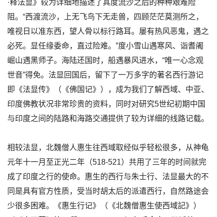
·释法显》较为详细地描述了其度流沙之后的种种艰难险
阻。“西渡流沙，上无飞鸟下无走兽，四顾茫茫莫测所之，
唯视日以准东西，望人骨以标行路耳。屡有热风恶鬼，遇之
必死。显任缘委命，直过险难。”度小雪山遇寒风、诣耆阇
崛山遇黑师子。海陆还国时，船遇暴风进水，“唯一心念观
世音”得免。法显回国后，留下了一万多字的著名西行游记
即《法显传》（《佛国记》），成为我们了解西域、中亚、
印度佛教状况非常珍贵的资料，同时对研究5世纪初期中国
与印度之间的陆路和海路交通提供了较为详细的线路记载。
相较法显，北魏僧人惠生往西域取经似乎轻松很多，从神龟
元年十一月至正光二年（518-521）共用了三年的时间就完
成了印度之行的使命。惠生的西行与朱士行、法显最大的不
同是具有官方性质，受当时胡太后的派遣西行，自然路途会
少很多困难。《惠生行记》（《北魏僧惠生使西域記》）