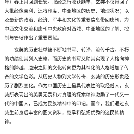
年）春正月回到长安。取经之行收获颇丰，玄奘不仅带回了
大批经像舍利，还将印度、中亚地区的历史、地理状况；以
及最新的政治、经济、军事和文化等重要信息带回唐朝，为
中西文化交流和唐朝中央政府对西域、中亚地区的了解、控
制与管辖作出了重要贡献。
玄奘的历史壮举被不断地书写、转译，流传千古。不朽
的功绩使其列入史籍，而历史的书写又助其实现了人格向神
格的跨越，唐宋之际的文化转向更为其神化的人格增加了传
奇的文学色彩。从历史人物到文学传奇，玄奘的历史形象经
历了剧烈变化。作为中国历史上最具代表性的取经僧人，玄
奘所表现出的英勇无畏和对真理的探索精神激励了一代又一
代的中国人，已成为民族精神中的印记。而今，我们通过玄
奘生前身后丰富的图文资料，继承和弘扬优秀的这民族精
神。