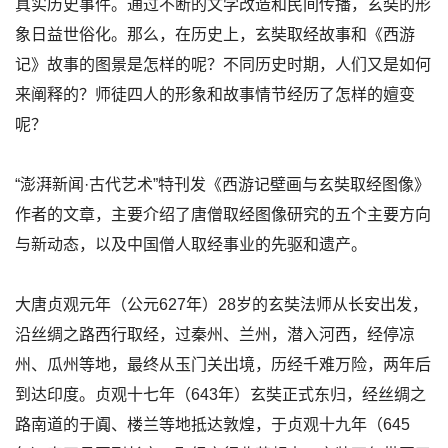
真实历史事件。通过不断的文学改造和民间传播，玄奘的形
象日益世俗化。那么，在历史上，玄奘取经故事和《西游
记》故事的图景是怎样的呢？不同历史时期，人们又是如何
来阐释的？师徒四人的形象和故事情节经历了怎样的嬗变
呢？
“澎湃新闻·古代艺术”特刊发《西游记壁画与玄奘取经图像》
作者的文章，主要介绍了唐僧取经图像研究的五个主要方向
与新动态，以及中国僧人取经事业的先驱和遗产。
大唐贞观元年（公元627年）28岁的玄奘法师从长安出发，
沿丝绸之路西行取经，过秦州、兰州，潜入河西，经停凉
州、瓜州等地，最终从玉门关出境，历经千难万险，两年后
到达印度。贞观十七年（643年）玄奘正式东归，经丝绸之
路南道的于阗、楼兰等地抵达敦煌，于贞观十九年（645