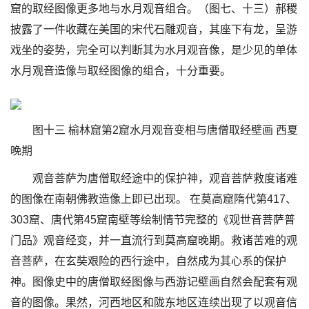
窟的取经图像更多地与水月观音组合。（图七、十三）郝稷
披露了一件收藏在美国的宋代石雕观音，其座下有龙，呈游
戏坐的姿势，完全可以判断其为水月观音像，是少见的单体
水月观音造像与取经图像的组合，十分重要。
图十三 榆林窟第2窟水月观音变相与唐僧取经壁画 西夏
晚期
观音菩萨为唐僧取经途中的保护神，观音菩萨救度诸难
的图像在南朝佛教造像上即已出现。 在莫高窟隋代第417、
303窟、唐代第45窟南壁等绘制情节完整的《观世音菩萨普
门品》观音经变，并一直流行到莫高窟晚期。救诸苦难的观
音菩萨，在玄奘艰险的西行途中，自然成为其心系的保护
神。图像史中的唐僧取经图像与西游记壁画自然会配套有观
音的图像。果然，河西地区和陇东地区连续出现了以观音信