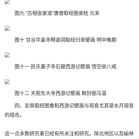
图九 “古相张家造”唐僧取经图瓷枕 元末
图十 甘谷华盖寺释迦洞取经归来壁画 明中晚期
图十一 民乐童子寺石窟西游记壁画 悟空收八戒
图十二 天祝东大寺西游记壁画 敕封弼马温
四、玄奘取经图像和西游记壁画与观音尤其是水月观音
的组合。
这一点多数研究者已经有所关注和研究。陕北地区以及榆林