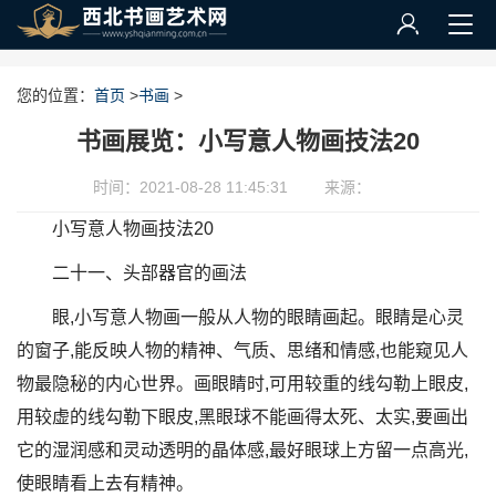
您的位置：
首页
>
书画
>
书画展览：小写意人物画技法20
时间：2021-08-28 11:45:31
来源：
小写意人物画技法20
二十一、头部器官的画法
眼,小写意人物画一般从人物的眼睛画起。眼睛是心灵
的窗子,能反映人物的精神、气质、思绪和情感,也能窥见人
物最隐秘的内心世界。画眼睛时,可用较重的线勾勒上眼皮,
用较虚的线勾勒下眼皮,黑眼球不能画得太死、太实,要画出
它的湿润感和灵动透明的晶体感,最好眼球上方留一点高光,
使眼睛看上去有精神。