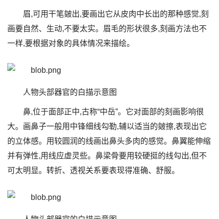
眉,可用干笔皴出,要画出它从皮肉中长出的那种感觉,刻
画要自然、生动,不要太实。眉毛的形状很多,刻画方法也不
一样,要根据对象的具体情况来描绘。
人物头部器官的白描示意图
鼻,位于面部正中,古称“中岳”。它对面部的刻画影响很
大。画鼻子一般用中锋细线勾勒,辅以适当的皴擦,表现出它
的立体感。用较圆润的线画出鼻头多肉的感觉。鼻翼能伸缩
并有弹性,用线应虚灵些。鼻梁骨要用较硬挺的线勾出,但不
可太明显。转折、透视关系要表现得准确、舒服。