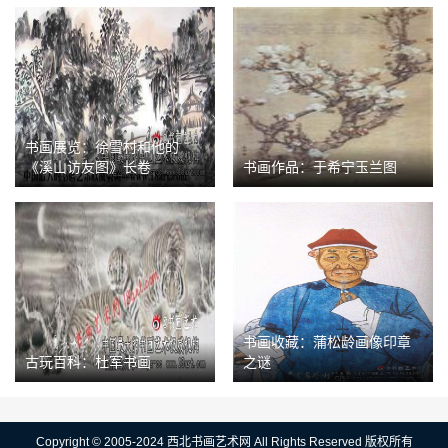
书画展览：徐雪村和他的
《溪山访友图》长卷
书画作品：于希宁玉兰图
书画收藏：蒲松龄画像印章
古玩百科：杜军书画
之谜
Copyright © 2005-2024 西北书画艺术网 All Rights Reserved 版权所有