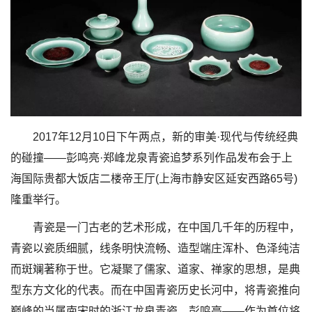
2017年12月10日下午两点，新的审美·现代与传统经典
的碰撞——彭鸣亮·郑峰龙泉青瓷追梦系列作品发布会于上
海国际贵都大饭店二楼帝王厅(上海市静安区延安西路65号)
隆重举行。
青瓷是一门古老的艺术形成，在中国几千年的历程中，
青瓷以瓷质细腻，线条明快流畅、造型端庄浑朴、色泽纯洁
而斑斓著称于世。它凝聚了儒家、道家、禅家的思想，是典
型东方文化的代表。而在中国青瓷历史长河中，将青瓷推向
巅峰的当属南宋时的浙江龙泉青瓷。彭鸣亮——作为首位将