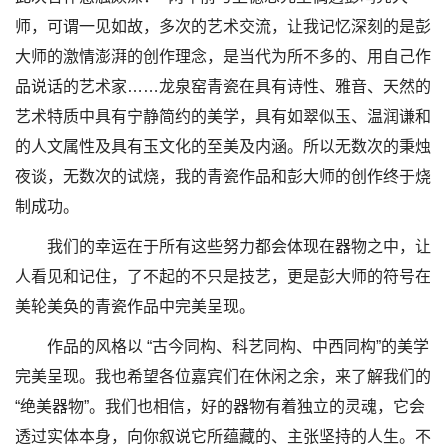
师，可谓一见如故，多次的艺术交流，让我记忆深刻的是彭
大师的激情澎湃的创作理念，是当代为所不多的、用自己作
品说话的艺术家……龙泉窑青瓷在具有诗性、雅音、天然的
艺术特质中具有宁静简约的美学，具有如翠似玉、温润谦和
的人文属性及具有玉文化的至美及内涵。所以无数次的秉烛
夜谈，无数次的试烧，我的青瓷作品和彭大师的创作终于烧
制成功。
我们的幸运在于所有这些努力都会体现在器物之中，让
人看见和记住，了不起的不只是技艺，更是彭大师的符号在
美轮美奂的青瓷作品中完美呈现。
作品的风格以 “古今同构、科艺同构、中西同构”的美学
完美呈现。我也希望各位嘉宾们在休闲之余，来了解我们的
“绝美器物”。我们也相信，好的器物有着独立的灵魂，它会
透过实体本身，向你叙说它所蕴藏的、主张坚持的人生。不