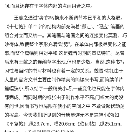
间,而且还存在于字体内部的点画组合之中。
王羲之通过“势”的转换来不断调节本已平和的大格局。
《十七帖》单个字的结构内部充满着“挪让”、“照应”,笔画的
组合对立而又统一。其笔画与笔画之间的连接变化莫测、巧
妙得体,致使整个字形充满“动势”。在单体内部极尽变化之能
事,而整个篇幅则相对平和,这是魏晋时期的章法特征。尽管
后来有王献之的连绵草字出现,但也是少数。当然,这种书写
习性与当时的书写材料也有着一定的关系。魏晋时期,由于
大量的官方文书主要由制作精美的简牍来书写,而简牍单片
篇幅狭小,所以结字一般精美小巧,一些变化也只能在字体内
部完成。而同时期的纸张由于制作水平不高,门幅大的尚没
有问世,因而书写也局限在狭小的空间之中,不敢做起伏动荡
的挥毫。今天我们所见到的晋唐墨迹无不是篇幅小的(如
《平复帖》,纵23.7cm、横20.6cm;《伯远帖》,纵25.1cm、