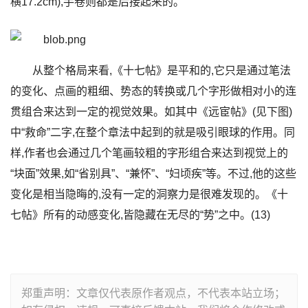
横17.2cm),手卷则都是后接起来的。
从整个格局来看,《十七帖》是平和的,它只是通过笔法
的变化、点画的粗细、势态的转换或几个字形做相对小的连
贯组合来达到一定的视觉效果。如其中《远宦帖》(见下图)
中“救命”二字,在整个章法中起到的就是吸引眼球的作用。同
样,作者也会通过几个笔画较粗的字形组合来达到视觉上的
“块面”效果,如“省别具”、“兼怀”、“妇顷疾”等。不过,他的这些
变化是相当隐晦的,没有一定的洞察力是很难发现的。《十
七帖》所有的动感变化,皆隐藏在无尽的“势”之中。(13)
郑重声明：文章仅代表原作者观点，不代表本站立场；