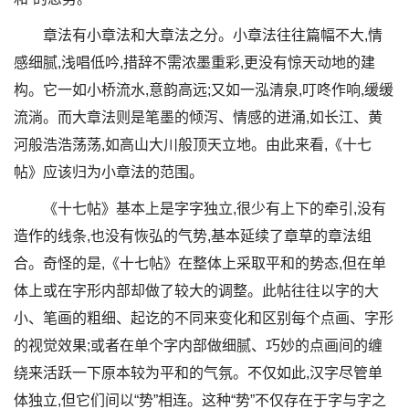
章法有小章法和大章法之分。小章法往往篇幅不大,情
感细腻,浅唱低吟,措辞不需浓墨重彩,更没有惊天动地的建
构。它一如小桥流水,意韵高远;又如一泓清泉,叮咚作响,缓缓
流淌。而大章法则是笔墨的倾泻、情感的迸涌,如长江、黄
河般浩浩荡荡,如高山大川般顶天立地。由此来看,《十七
帖》应该归为小章法的范围。
《十七帖》基本上是字字独立,很少有上下的牵引,没有
造作的线条,也没有恢弘的气势,基本延续了章草的章法组
合。奇怪的是,《十七帖》在整体上采取平和的势态,但在单
体上或在字形内部却做了较大的调整。此帖往往以字的大
小、笔画的粗细、起讫的不同来变化和区别每个点画、字形
的视觉效果;或者在单个字内部做细腻、巧妙的点画间的缠
绕来活跃一下原本较为平和的气氛。不仅如此,汉字尽管单
体独立,但它们间以“势”相连。这种“势”不仅存在于字与字之