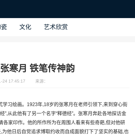
陶瓷
文化
艺术欣赏
张寒月 铁笔传神韵
24 17:45:17
来源：
学习绘画。1923年,18岁的张寒月在老师引领下,来到穿心街
经”,从此他有了另一个名字“释德经”。张寒月奔赴各地探访金
明清各家印作。他的所作所为在周围人看来有些奇葩,但对他研
,为他日后自觉追求博取约收而自成面貌打下了坚实的基础,也