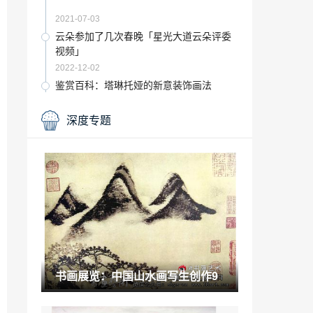
2021-07-03
云朵参加了几次春晚「星光大道云朵评委
视频」
2022-12-02
鉴赏百科：塔琳托娅的新意装饰画法
2021-09-26
深度专题
收藏品怎么做「手中的藏品怎么出手最可
靠」
2023-02-01
书画赏析：2016年度中国十大文物事件网
络评选活动正式启动
2021-06-23
2020艺校今年考试「艺考联考过了但校考
没过怎么办」
2022-12-31
书画展览：中国山水画写生创作9
纹绣师需要掌握的基础知识 你了解多少种
「学纹绣需要了解什么」
2022-12-30