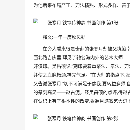
为他后来布局严正、刀法精熟、形式多样、善
释文:一年一度秋风劲
在旁人看来很是奇葩的张寒月却被父执鲍南
西北路吉庆里,拜见了驰名海内外的艺术大师—
好汉印。吴昌硕说:“刻印要着重篆法、章法、刀
并使之血脉畅通,神完气足。”在大师的指点下,
又告诫张寒月:“切不可满足于像我,要转益多师
的篆刻高足——赵古泥。经吴昌硕的点评,得赵
在认识上有了根本性的改变,张寒月遂篆艺大进