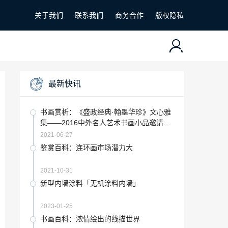
关于我们
联系我们
商务合作
版权隐私
最新快讯
书画赏析：《盛政经典·翰墨华珍》文心雅
集——2016中外名人艺术书画小品邀请展
&#8226;上海站
2021-06-27
鉴赏百科：连环画市场潜力大
2021-10-31
新型内墙涂料「无机涂料内墙」
2023-01-25
书画百科：浓情绘出的线描世界