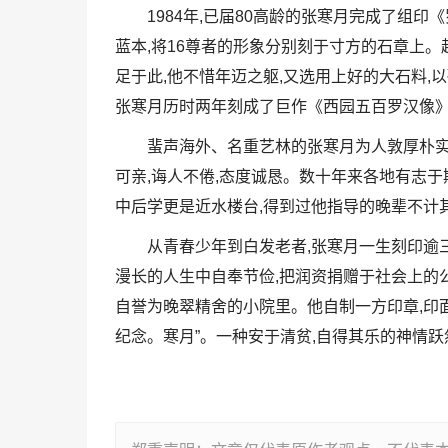
1984年,已届80高龄的张寒月完成了组
蓝本,将16尊者的形象分别刻于寸方的石章上
足于此,他不惜年迈之躯,又选用上好的大石料,
张寒月历时两年刻成了巨作《西园五百罗汉像》
蜚声海外、名重艺林的张寒月为人敦厚朴实
可亲,诲人不倦,态度诚恳。数十年来各地有志于
中后学更是近水楼台,得到过他指导的晚辈不计
从青春少年到白发老者,张寒月一生刻印逾
漫长的人生中自奉节俭,把润资捐赠于社会上的
自誉为晚翠精舍的小院里。他自制一方印章,印面
纪念。寒月”。一种安于清贫,自得其乐的神情