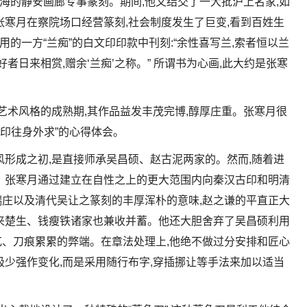
去上海的静安画廊专事篆刻。期间,他又结交了一大批沪上名家,如
张寒月在察院场口经营篆刻,社会制度发生了巨变,看到百姓生
自用的一方“兰痴”的白文印印款中刊刻:“余性喜写兰,索者恒以兰
者日来相赏,赠余‘兰痴’之称。” 所谓书为心画,此大约是张寒
刻艺术风格的成熟期,其作品益发丰茂完博,醇厚庄重。张寒月很
,印往身外求”的心得体会。
风形成之初,是直接师承吴昌硕、赵古泥两家的。然而,随着进
。张寒月通过建立在自性之上的更大范围内向秦汉古印和明清
庄以及清代吴让之篆刻的丰厚浑朴的意味,赵之谦的平直正大
来楚生、钱瘦铁诸家也兼收并蓄。他还大胆舍弃了吴昌硕利用
、刀痕累累的弊端。在章法处理上,他绝不做过分安排和匠心
极少强作变化,而是采用随行布字,穿插挪让等手法来加以适当
。