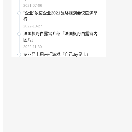
2021-06-16
2021-07-06
上海古董艺术品展「上海国际艺术作品
“企业”依诺企业2021战略规划会议圆满举
集」
行
2022-11-28
2022-10-27
当红实力小花张子枫「张子枫是谁家的星
法国枫丹白露宫介绍「法国枫丹白露宫内
二代」
图片」
2022-12-22
2022-11-30
九大美院美术生录取分数线「九大美院录
专业显卡用来打游戏「自己diy显卡」
取分数线文化分」
2022-12-31
2022-12-14
“天工”福建天工陶瓷城精品街盛大开业
漂亮的少数民族服饰「55个少数民族的服
饰」
2022-10-17
2022-12-21
“东鹏”2020东鹏瓷砖双百经销商秋季峰会
嘉祥张艺石雕「灵璧石彩磬」
盛大召开
2022-11-21
2023-01-03
丹麦女王继承人「丹麦女王与英国女王什
书画收藏：中国书画拍卖市场（上）
么关系」
2023-01-05
2021-11-02