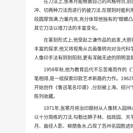
在刀法上,张寒月能根据自己的风格特点,别
冲、切两种刀法而进行的披刀法,在锲刻时能利
段圆厚饱满,力量内充,充分体现他独有的“螳螂
其它刀法以增刀法的丰富变化。
在篆刻形式上,他受赵之谦作品的启发,大
丰富的探求,他又将视角从古画像转向对当代科
人像印手法有阴刻阳刻,更有浑融无迹的阴明混刻
1959年秋,他为教育后代不忘苦难而作的
笔相得,是一组探索印款艺术新路的力作。196
开始创作《鲁迅笔名印谱》,分别被上海、绍兴“
陈列收藏。
1971年,张寒月将治印题材从人像转入园
以十分简练的刀法,勾勒出狮子林、拙政园、天
月、曲径人影、柳荫鱼水,凸现了苏州名园胜迹