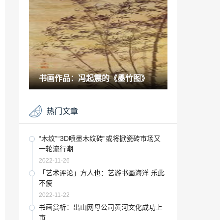
件添加不了附件」
2022-11-26
中国书画：清代顾二娘和她的砚雕
2021-11-21
艺术类学什么专业好就业哪些专业前景比
较好「艺术学专业就业方向」
书画作品：冯起震的《墨竹图》
2023-02-02
中国体操最美女运动员「中国艺术体操女
热门文章
神 因挺胸侧颜照走红 21岁退役转型教练
依旧美艳」
2022-11-25
设计师邵沛是哪里人「原创概念设计师」
“木纹”“3D喷墨木纹砖”或将掀瓷砖市场又
一轮流行潮
2023-02-06
2022-11-26
家里有患癌症的人会遗传的概率「父母有
「艺术评论」方人也：艺游书画海洋 乐此
癌症会遗传到儿女身上吗」
不疲
2022-12-03
2022-11-22
收藏百科：中国李可染书画艺术院——嘉
书画赏析：出山网母公司黄河文化成功上
德秋拍《万里风光万里船》解读
市