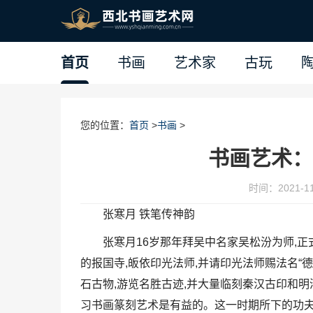
首页
书画
艺术家
古玩
您的位置：
首页
>
书画
>
书画艺术：
时间：2021-11-
张寒月 铁笔传神韵
张寒月16岁那年拜吴中名家吴松汾为师,正式
的报国寺,皈依印光法师,并请印光法师赐法名“德
石古物,游览名胜古迹,并大量临刻秦汉古印和
习书画篆刻艺术是有益的。这一时期所下的功夫