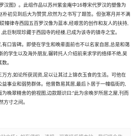
印《罗汉图》。此组作品以苏州紫金庵中16尊宋代罗汉的塑像为
。赵朴初见到后大为赞赏,欣然为之书写了题签。但张寒月并不满
以砹幢律寺西园五百罗汉像为蓝本,经艰苦的创作和友人的扶持,
,此巨制现珍藏于西园寺的经楼,已成为该寺的镇寺之宝。
,有口皆碑。即使在学生和晚辈面前也不以名家自居,总是和蔼
斯的学生以及海外朋友,辗转托人介绍前来求学的络绎不绝,吴
其数。
三万方,如论所获润资,足以让其过上锦衣玉食的生活。可他在
公益事业和弱势群体。他曾数易其居,最后卜居于一幢临街的,
为晚翠精舍的俯视图,边款题识曰:“此为余晚岁所居之屋,刊而
跃然方寸之间。