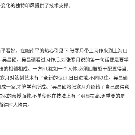
于变化的独特印风提供了技术支撑。
平看好。在鲍南平的热心引见下,张寒月带上习作来到上海山
—吴昌硕。吴昌硕看过习作后,对张寒月说的第一句话便是要学
法的相辅相成。一方印,犹如一个人体,必须四肢躯干配置得当,
张寒月对篆刻艺术有了全新的认识,日日进境,不同以往。吴昌硕
,自成一家,才算学有所成。”吴昌硕将张寒月介绍给了自己最得意
古泥的亲授面教,不单使他在技法上有了明显提高,更重要的是
,渐得时人推崇。