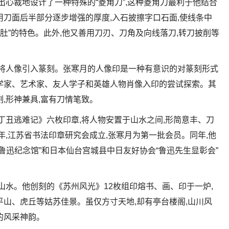
出心裁地设计了一种特殊的“菱角刀”,这种菱角刀最利于他结合
用刀面后半部分逐步增强的厚度,入石披擦字口石面,使线条中
凸肚”的特色。此外,他又善用刀刃、刀角及向线落刀,转刀披削等
胆将人像引入篆刻。张寒月的人像印是一种有意识的对篆刻形式
学家、艺术家、友人学子和英雄人物肖像入印的尝试探索。其
,形神兼具,富有刀情笔致。
《丁丑逃难记》六枚印章,将人物安置于山水之间,形简意丰、刀
2年,江苏省书法印章研究会成立,张寒月为第一批会员。同年,他
鲁迅纪念馆”和日本仙台宫城县中日友好协会“鲁迅先生显彰会”
林山水。他创刻的《苏州风光》12枚组印熔书、画、印于一炉,
平山、虎丘等姑苏佳景。虽仅方寸天地,却有亭台楼阁,山川风
的风采神韵。