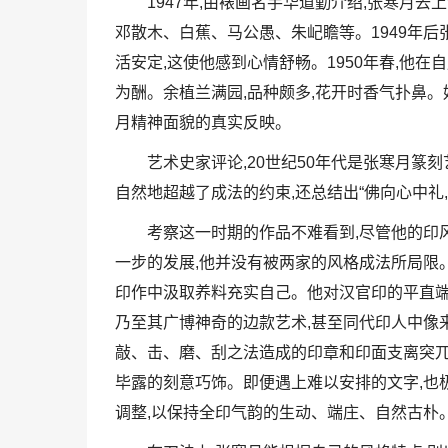
1947年,由裱画名手华道勤介绍,张寒月
邓散木、白蕉、马公愚、朱屺瞻等。1949年后
活安定,这使他感到心情舒畅。1950年春,他在
为酬。余植兰满园,品种颇多,花开时香气扑鼻。好
月精神面貌的真实反映。
艺术史家评论,20世纪50年代是张寒月篆
自然地超越了成法的约束,还总结出“佛向心中礼
考察这一时期的作品不难看到,尽管他的印
一步的发展,他并没有被两家的风格成法所局限
印作中汲取养料充实自己。他对汉官印的平直端
乃至其广博神奇的边款艺术,甚至同代印人中像
敲、击、磨、刮之法造成的印章和印面支离突兀
毕露的刻意巧饰。即便遇上难以安排的文字,也
调整,以保持全印气韵的生动、端庄、自然古朴