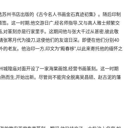
印作入选苏州书店出版的《古今名人书画金石真迹初集》。随后印制
签。这一时期,他交游日广,经名师指导,又与高人雅士频繁交
画,对篆刻亦是行家里手。这期间他与张大千过从甚密,彼此敬
请张寒月代为操刀,这使他们的友谊日深。即便在他们分别40
外的老友。他治印一方,印文为“殿春栘”,以此来寄托他的缅怀之
苏州城隍庙对面开设了一家海棠画馆,经营书画篆刻。这一时期
熟而生,开始出新。尽管尚不能完全脱离吴昌硕、赵古泥的藩