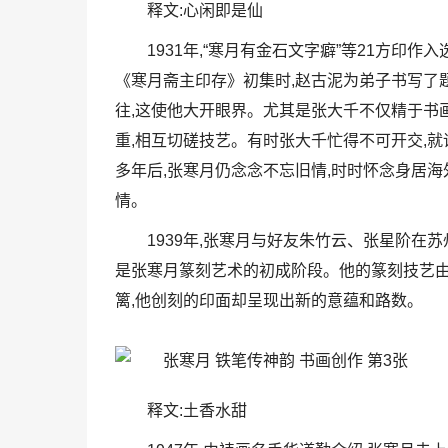
释文:心闲即是仙
1931年,“寒月有金石文字癖”等21方
《寒月斋主印存》初集时,赵古泥为弟子书写了题
往,这使他大开眼界。尤其是张大千不仅精于书
重,相互切磋技艺。有时张大千忙得不可开交,就
多年后,张寒月仍念念不忘旧情,时时怀念身居海
情。
1939年,张寒月与好友朱竹云、张星阶在
是张寒月篆刻艺术的初成阶段。他的篆刻技艺由
篱,他创刻的印面却呈现出新的意蕴和路数。
释文:土香水甜