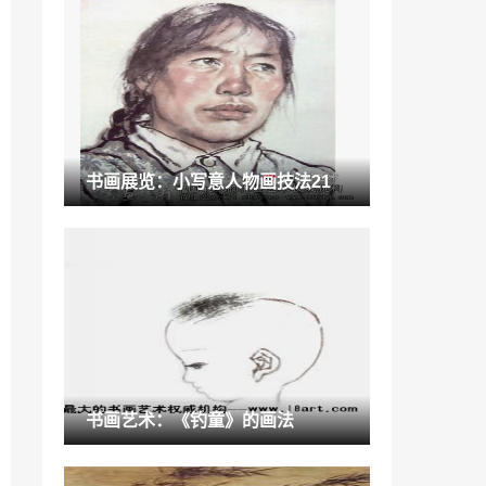
避免字体侵权「字体会侵权吗」
2022-11-18
绿森林艺术涂料「中国绿色涂料之都」
2022-12-30
中国古典园林演进脉络主要表现方面「景
书画展览：小写意人物画技法21
观分为哪几种」
2022-12-20
“威尔斯”威尔斯陶瓷“高温大红基印花釉的
研制”经权威鉴定达“国际先进水平”
2022-12-07
纽约收藏家热衷购买哪些艺术品 「艺术品
收藏趋势」
2022-12-27
书画百科：丹青聚正气 翰墨挥性情
书画艺术：《钓童》的画法
2021-06-07
考研调剂给学校发邮件怎么写「电脑发邮