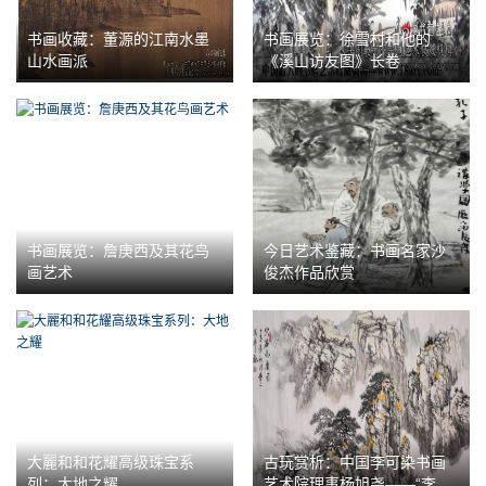
书画收藏：董源的江南水墨
书画展览：徐雪村和他的
山水画派
《溪山访友图》长卷
书画展览：詹庚西及其花鸟
今日艺术鉴藏：书画名家沙
画艺术
俊杰作品欣赏
大麗和和花耀高级珠宝系
古玩赏析：中国李可染书画
列：大地之耀
艺术院理事杨旭尧——“李家