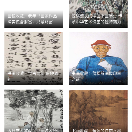
画说收藏：老年书画家作品
源远流长的中国书画历史 传
确实包含财富，只是财富是
承中华艺术瑰宝的独特魅力
属于经营者的
书画收藏：食古纳新 瘦硬通
书画收藏：蒲松龄画像印章
神
之谜
今日艺术鉴藏：书画名家沙
书画收藏：董源的江南水墨