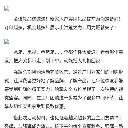
金蛋礼品送送送！新家入户实用礼品提前为你准备好！
订单越多，机会越多！展示出洪荒之力，用力砸就完了！
冰箱、电视、电烤箱……全都任性大放送！看看哪个幸
运儿把大奖都带走了刚下单，就能把大礼抱回家
强辉总部团购活动完美收官，通过厂门对家门的团购形
式，让消费者更好地了解品牌、了解产品，让每位挚友都能
感受到强辉的精工实力，给挚友全方位呈现了一次独特的视
觉盛宴。同时，在工厂团购进一步减少了很多中间环节，让
挚友切切实实享受到极致优惠。
借此次活动契机，也见证着越来越多的业主朋友选择了
强辉，与强辉成为挚友。接下来的每个春夏秋冬，强辉一路