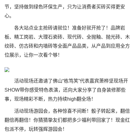
节，坚持做到绿色环保生产，只为让消费者买砖买得更安
心。
各大站点业主抢砖请就位！准备好就开抢了！品牌岩
板、精工岗岩、大理石瓷砖、现代砖、全抛釉、抛光砖、木
纹砖、仿古砖和内墙砖等全面产品品类，从产品到应用全方
位展示，让你一次看个够！
活动现场还邀请了佛山“栋笃笑”代表嘉宾萧桦坚现场开
SHOW带你感受特色表演，还向大家分享了自身装修那些
事，现场精彩不断，热力持续high翻全场！
活动现场游园会，各种惊喜不间断！骰子转起来，翻倍
翻倍再翻倍！你猜猜挚友们都把多少福利带回家了！现金红
包派不停，玩转强辉游园会！