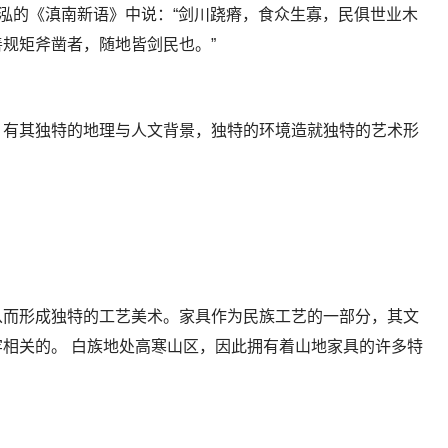
张泓的《滇南新语》中说：“剑川跷瘠，食众生寡，民俱世业木
规矩斧凿者，随地皆剑民也。”
，有其独特的地理与人文背景，独特的环境造就独特的艺术形
从而形成独特的工艺美术。家具作为民族工艺的一部分，其文
相关的。 白族地处高寒山区，因此拥有着山地家具的许多特