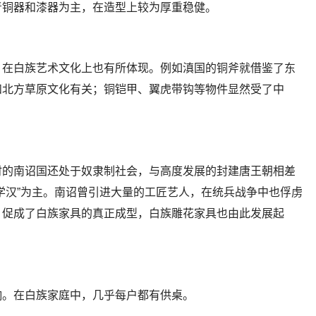
青铜器和漆器为主，在造型上较为厚重稳健。
，在白族艺术文化上也有所体现。例如滇国的铜斧就借鉴了东
和北方草原文化有关；铜铠甲、翼虎带钩等物件显然受了中
时的南诏国还处于奴隶制社会，与高度发展的封建唐王朝相差
学汉”为主。南诏曾引进大量的工匠艺人，在统兵战争中也俘虏
，促成了白族家具的真正成型，白族雕花家具也由此发展起
响。在白族家庭中，几乎每户都有供桌。