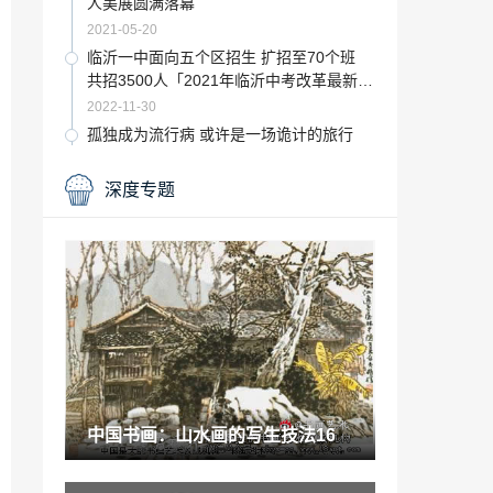
人美展圆满落幕
2021-05-20
临沂一中面向五个区招生 扩招至70个班
共招3500人「2021年临沂中考改革最新方
案」
2022-11-30
孤独成为流行病 或许是一场诡计的旅行
「百年孤独每个人的孤独」
2023-01-28
深度专题
画家董文运价格「董其昌淡墨」
2022-12-04
望岳唐杜甫这首古诗「唐诗望岳朗诵唐诗
望岳」
2023-01-08
小个子学舞蹈有什么就业前景「适合矮个
子的民族舞」
2022-11-28
中国书画：山水画的写生技法16
收藏要闻：BOE画屏携手中国美术报启动
公益作品展艺术作品征集
2021-06-06