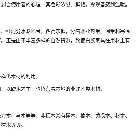
了迎合使用者的心理，其色彩浓烈、鲜艳，令观者感到温暖。
江、红河分水岭地带，西高东低，分属北亚热带、温带和寒温
富。正是由于丰富多样的自然资源，致使白族家具在用材上有
多样化木材的利用。
同，以硬木为主，也掺杂着本地的非硬木类木材。
铁力木、乌木等等，非硬木类有榉木、楠木、黄杨木、杉木、
、樟木等等。