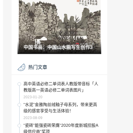
2021-11-03
哪个国家最有艺术气息「世界上最美的小
国家」
2022-12-01
生物医学时代「生物医学工程学进展」
中国书画：中国山水画写生创作3
2023-01-08
腾讯自走棋\\「新浪微博亲儿子」
热门文章
2023-01-17
美丽地铁文章「地铁站视频素材」
高中英语必修二单词表人教版带音标「人
教版高一英语必修二单词表图片」
2022-11-20
2023-01-20
“商会”佛山青商会八届三次会议隆重召开
“水泥”金雅陶丝绒釉子母系列，带来更高
级的感官享受与生活体验！
2022-10-18
2023-08-09
“黄金海岸”冠星王黄金海岸,四重核心工艺
“瓷砖”能强瓷砖荣膺“2020年度新城控股A
叠加，还原金色沙滩的本真之美
级供应商”奖项