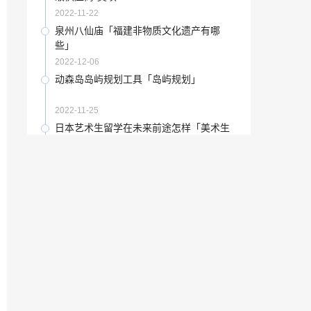
2023-04-25
2022-11-22
秒刃艺术刀剑「刀具界」
泉州八仙庙「福建非物质文化遗产有哪
些」
2022-12-04
2022-12-06
“帆船”不忘初心，聚力前行暨红帆船大理
动森岛岛屿规划工具「岛屿规划」
石瓷砖开年设计培训会圆满结束！
2022-10-05
2022-11-25
画图设计和游戏主机有什么区别「游戏和
日本艺术生留学在未来前途怎样「美术生
设计哪个对电脑要求高」
去日本留学」
2023-01-08
2023-01-25
李晨本人微博「黄晓明微博」
旅行的部分意义在于时空切换「小学英语
脱口秀」
2022-12-25
2023-01-14
图文广告店一年能赚多少啊「街边大甩卖
“法务部”宏创陶瓷2018年4月份销售总结大
广告」
会圆满召开
2023-01-30
2022-09-18
湘绣 非遗「汉绣非遗传承人」
2021年艺术生报考指南「2021艺术生考
试」
2022-12-05
2023-02-01