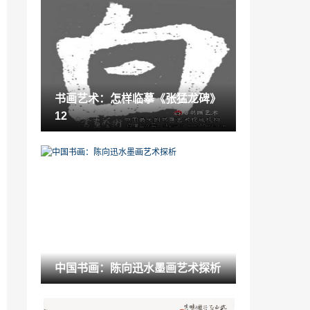
发纤秾于简古,寄至味于淡泊意思「纤秾合
度中秾的意思」
2023-02-05
“瓷砖”陶企瞄准高端市场 欲对仿古砖工艺
革新
2022-08-25
书画艺术：怎样临摹《张猛龙碑》
“品牌”新中源荣登中国房地产500强首选供
12
应商品牌5强榜
2022-09-02
甘肃电竞学校「上电竞学校有出路吗」
2023-02-05
“今生今世”中国书法家张建岑、书画大师
许德云莅临金艾陶瓷砖展厅考察指导
2022-11-08
北京刑事案件律师事务所排行「北京刑事
中国书画：陈向迅水墨画艺术探析
最好的律师事务所排名」
2022-11-19
收藏要点：北京荣宝苏州专场拍卖会