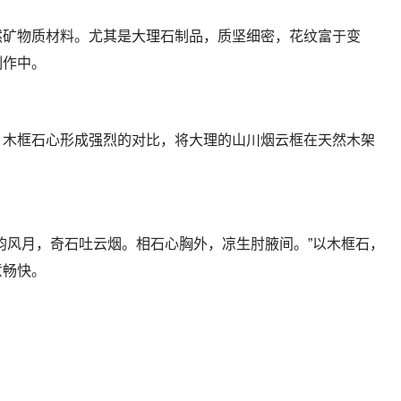
然矿物质材料。尤其是大理石制品，质坚细密，花纹富于变
制作中。
，木框石心形成强烈的对比，将大理的山川烟云框在天然木架
韵风月，奇石吐云烟。相石心胸外，凉生肘腋间。”以木框石，
意畅快。