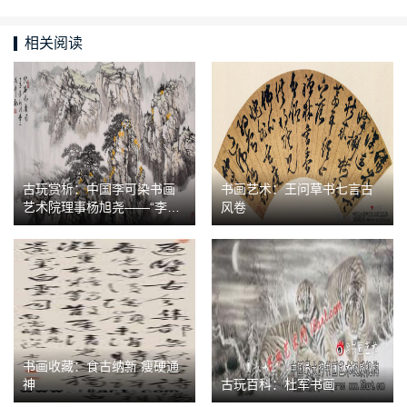
相关阅读
古玩赏析：中国李可染书画
书画艺术：王问草书七言古
艺术院理事杨旭尧——“李家
风卷
山水”经典传承
书画收藏：食古纳新 瘦硬通
神
古玩百科：杜军书画