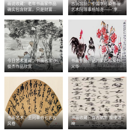
画说收藏：老年书画家作品
古玩赏析：中国李可染书画
确实包含财富，只是财富是
艺术院理事杨旭尧——“李家
属于经营者的
山水”经典传承
今日艺术鉴藏：书画名家沙
书画作品：记内蒙古画家彭
俊杰作品欣赏
义华
书画艺术：王问草书七言古
书画收藏：食古纳新 瘦硬通
风卷
神