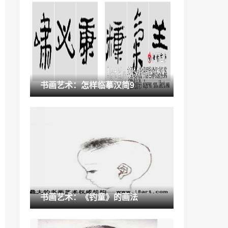
收藏知识：敦煌藏经洞流失海外文物数字
化 “归期”可盼
2021-07-11
广州K11艺术购物中心「广州k11展览」
2022-11-29
「山人行摄」147·乡舞—健身操
书画艺术：怎样临摹汉简9
2023-02-05
国画是一门悠久的民族艺术作品「中华民
族是一个历史悠久的民族」
2022-12-21
走向媒介融合的文化新景观有哪些「地域
文化景观」
2023-01-22
“佛山”2021年瓷砖的流行色,佛山陶博会邀
书画艺术：《钓童》的画法
您一起定义
2022-11-23
深圳音体美纳入高中学考「深圳美术特长