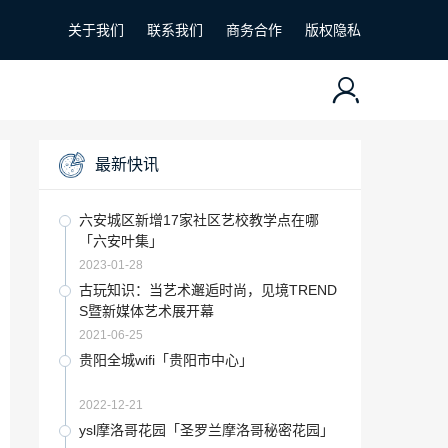
关于我们
联系我们
商务合作
版权隐私
最新快讯
六安城区新增17家社区艺校教学点在哪
「六安叶集」
2023-01-28
古玩知识：当艺术邂逅时尚，见境TREND
S暨新媒体艺术展开幕
2021-06-25
贵阳全城wifi「贵阳市中心」
2022-12-21
ysl摩洛哥花园「圣罗兰摩洛哥秘密花园」