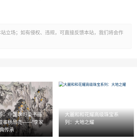
本站立场；如有侵权、违规，可直接反馈本站，我们将会作
析：中国李可染书画
大麗和和花耀高级珠宝系
理事杨旭尧——“李家
列：大地之耀
经典传承