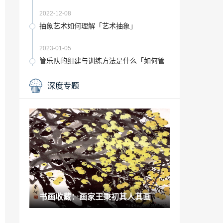
2022-12-08
抽象艺术如何理解「艺术抽象」
2023-01-05
管乐队的组建与训练方法是什么「如何管
理乐队」
2022-12-24
深度专题
书画展览：传统花鸟画技法解析7
2021-08-30
2022高校排行榜「北京大学双一流学科」
2022-12-20
贴春联的民俗文化是什么「贴对联由来和
风俗」
2022-11-28
书画收藏：画家王秉初其人其画
关于中考考试的一些问题「初中生期中考
试大概几月几号」
2023-02-08