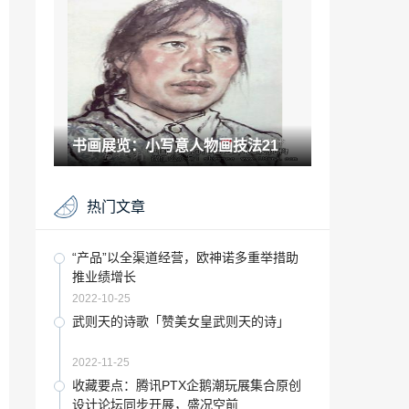
生」
2022-12-09
文化艺术：吴山明教授师生中国画作品展
2021-12-07
昨晚 这不也挺热闹的说说「太热闹了」
书画展览：小写意人物画技法21
2022-12-21
古玩赏析：济南泥塑兔子王：希望将手艺
热门文章
传承下去
2021-07-16
王紫璇黑色礼服「王紫璇」
“产品”以全渠道经营，欧神诺多重举措助
推业绩增长
2023-01-04
2022-10-25
动漫效果的滤镜「视频动漫滤镜」
武则天的诗歌「赞美女皇武则天的诗」
2022-11-18
2022-11-25
为什么学书法一句话概括「学习书法为何
收藏要点：腾讯PTX企鹅潮玩展集合原创
入门难 古人仅用两句话就阐明了本质」
设计论坛同步开展，盛况空前