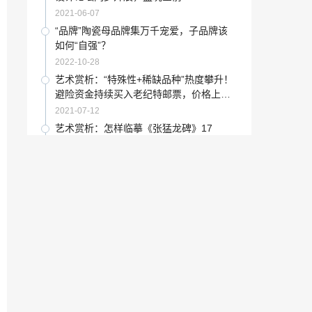
2023-01-14
2021-06-07
像是变魔术一样的 气球造型艺术作品「魔
“品牌”陶瓷母品牌集万千宠爱，子品牌该
术气球简单易学造型」
如何“自强”？
2023-01-21
2022-10-28
树桩盆景鉴赏「庄子山木的启示」
艺术赏析：“特殊性+稀缺品种”热度攀升！
避险资金持续买入老纪特邮票，价格上涨4
2022-11-20
00%分化显著
2021-07-12
砍一刀判多久「剁人一根手指判几年牢」
艺术赏析：怎样临摹《张猛龙碑》17
（完）
2022-11-28
2021-08-29
《艺技回忆录》「我的艺术生涯」
墙面刮腻子刷乳胶漆的标准施工方法「乳
胶漆墙面直接刮腻子」
2022-12-21
2022-12-01
艺术百科：邱汉桥绘画40年艺术展18日将
美术学院最好的专业是什么「怎么分类汇
在北京保利艺术博物馆举行
总」
2021-05-26
2023-02-06
丰泽区云谷「丰泽房地产集团」
“墙面”东鹏年中钜惠大放送，是谁的装修D
NA动了！
2023-01-28
2023-06-25