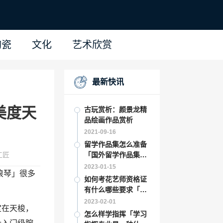
陶瓷
文化
艺术欣赏
最新快讯
美度天
古玩赏析：颜景龙精
品绘画作品赏析
2021-09-16
留学作品集怎么准备
工匠
「国外留学作品集辅
导」
2023-01-15
浪琴」很多
如何考花艺师资格证
有什么哪些要求「花
艺学习怎样如何考插
2023-02-01
定在天梭，
花花艺师资格证需要
怎么样学指挥「学习
的条件步骤 」