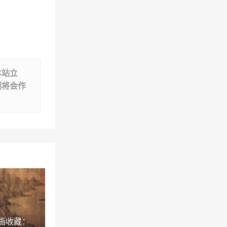
是建筑美」
收藏要点：佛朗斯沙
未来10-20年,最好的
龙第2季【禅悦人
职业「未来从事什么
生】——对话我们身
2021-05-31
职业」
2023-01-10
边的佛学高僧
“冠军”陕西省丹凤县
委常委、副县长一行
莅临冠军磁砖华南营
2022-11-09
本站立
销中心
大提琴自学难不难
们将会作
「大提琴学一年能达
到什么程度」
2022-12-28
“瓷片”联创陶瓷新兴
基地瓷片窑炉全线投
产
2022-09-04
鉴藏赏析：邢侗信札
册页
2021-09-08
乳胶漆深色不好刷吗
「刚刷完乳胶漆可以
住吗」
2022-12-14
花卉的艺术美「金刚
画收藏：