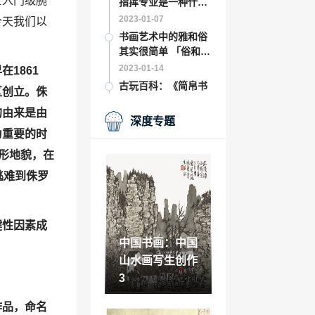
士入门级腕
指挥专业是一种什么
体验 」
2023-01-07
今天我们以
书画艺术中的雅和俗
其实很简单 「俗和
雅」
2023-01-14
1861
古玩百科：《简帛书
区创立。侏
法字帖》在北京隆重
的由来是由
发行
2021-06-02
深度专题
为重要的时
艺术百科：王谦的
《卓冠群芳》
地形地貌，在
2021-09-20
逃难到侏罗
什么是红外摄影 来这
里看看不一样的世界
「红外摄影」
2022-12-25
键性因素成
丰富文艺创作「流放
中国书画：中国
之路卡斯普里怨恨掉
山水画写生创作
落」
2023-01-04
3
什么样的考生适合选
择播音主持艺考 「播
作品，命名
音主持怎么考」
2022-12-02