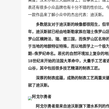
美度，汉米尔顿三大品牌身上，但事实上，瑞
表还有很多小众品牌也有十分不错的性价比。
一款作品来了解小众中的杰出代表：迪沃斯。
多数朋友对于迪沃斯的映像都很陌生，但早在
年，迪沃斯就已经由哈斯勒家族在瑞士侏罗山
罗山区横跨法、瑞、德三国，而侏罗山区名称
于当地的地貌特征特殊，而以地质学上一个极
期--侏罗纪命名。恶劣的自然环境加上复杂的
18世纪末开始的法国大革命中，大量手工艺者
山谷，其中包括很多技艺精湛的制表工匠。
深厚的制表底蕴，成熟的制表工艺两重关
就了迪沃斯。
阿戈尔勇者
阿戈尔勇者是来自迪沃斯旗下潜水系列的