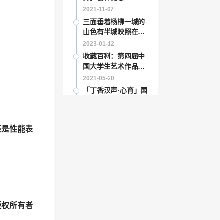
音方向」
2022-12-28
2021-11-07
福建艺术馆「福建美
三面垂着杨柳一城的
术馆馆长」
山色有半城映照在湖
2023-02-02
中诗句「平平凡凡百
2023-01-12
里青锋」
书画收藏：为何要做
收藏百科：第四届中
“吴湖帆文献展”
国大学生艺术作品展
2021-11-27
人美展圆满落幕
2021-05-20
“瓷器”一只宋代瓷碗
「丁香汉声·心育」国
拍出280万 宋瓷是收
庆假期父母陪伴指南
藏中的潜力股
2022-09-04
2023-02-05
梵高的一生奉献给了
诗经第四十六篇「诗
还是性能表
艺术「梵高热爱生
经里的爱情诗50首」
活」
2022-12-20
2022-12-22
新闻传播学考研资料
“瓷砖”2018年大理石
「新闻传播学就业前
瓷砖十大品牌、大理
景」
2023-01-03
石瓷砖最新排行榜
2022-09-17
彩色混凝土美学功能
收藏要闻：徐支礼
突出 符合建筑业美观
——优秀人民艺术家
版权所有者
化发展需求吗「什么
2023-01-17
献礼全国两会
2021-07-03