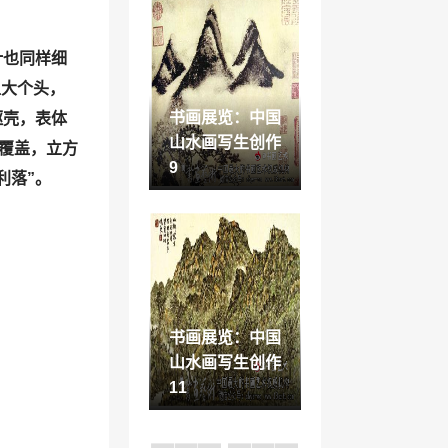
通证经济和区块链
「区块链与通证经
计也同样细
济」
2022-12-01
上大个头，
星光灿烂的银河「繁
星璀璨的星空」
书画展览：中国
躯壳，表体
2022-12-03
山水画写生创作
艺覆盖，立方
鉴藏赏析：水墨人物
9
利落”。
画的写生技法(5)
2021-08-23
书画艺术：传统哲思
中的笔墨精神
2021-09-20
澳门这首诗「哪有诗
和远方」
书画展览：中国
2023-01-07
山水画写生创作
摄影店利润「开摄影
11
店赚钱吗」
2022-12-15
古玩赏析：速成无门