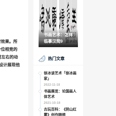
的培训
2021-10-02
佛山 看花「佛山赏月
好地方」
2023-01-13
书画艺术：怎样
cbd景观设计「现代
主义园林」
临摹汉简9
时效果。所
2023-01-23
价位相竞的
陶醉在古韵与灵气交
时左右的动
热门文章
织的世界里
水设计展现他
2021-10-11
古玩知识：刘颜涛书
徐冰谈艺术「徐冰画
法浅析
家」
2021-10-15
2022-11-18
舞蹈文化变迁的体现
书画展览：论国画人
「简单的舞蹈」
体艺术
2022-12-20
2021-10-18
配音艺术与表演艺术
古玩百科：《阴山红
的关系「表演影视配
雾》创作随想