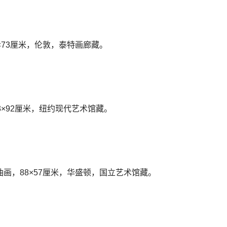
×73厘米，伦敦，泰特画廊藏。
3×92厘米，纽约现代艺术馆藏。
油画，88×57厘米，华盛顿，国立艺术馆藏。