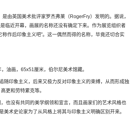
m）一词，是由英国美术批评家罗杰弗莱（RogerFry）发明的。据说，
，但是临近开幕，画展的名称还没有确定下来。作为展览组织者
它称作后印象主义吧”。这一偶然而得的名称，毕竟还切合实
2年，油画，65x51厘米，伯尔尼美术馆藏。
经追随印象主义，后来又极力反对印象主义的束缚，从而形成独
、高更和劳特累克等。
别，也没有共同的美学纲领和宣言，而且画家们的艺术风格也
要是美术史论家为了从风格上将其与印象主义明确区别开来。