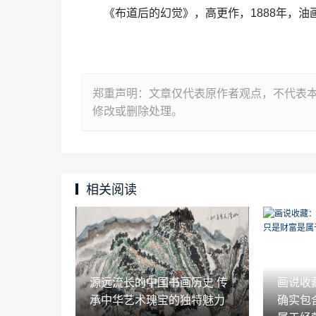
《布道后的幻觉》，高更作，1888年，油
郑重声明：文章仅代表原作者观点，不代表
修改或删除处理。
相关阅读
源远流长的中国书画历史 传
画说收
承中华艺术瑰宝的独特魅力
确实包