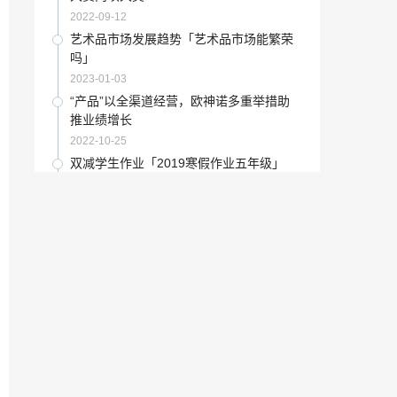
2022-12-17
2022-09-12
“陶瓷”高端品牌陶瓷:是坚守高端市场还是
艺术品市场发展趋势「艺术品市场能繁荣
下沉二三线渠道
吗」
2022-11-04
2023-01-03
6款百搭的乳胶漆配色方案集锦图片「乳胶
“产品”以全渠道经营，欧神诺多重举措助
漆搭配颜色」
推业绩增长
2022-12-31
2022-10-25
收藏百科：杭城书画市场五大怪现象
双减学生作业「2019寒假作业五年级」
2021-09-24
2022-11-25
“瓷砖”艺术瓷砖始露光芒 如何实现“高贵不
2021年下半年女兵报名条件「女兵年龄限
贵”？
制可放宽吗」
2022-10-12
2023-01-14
新品种开发要\\「新品种培育」
“瓷砖”荣高陶瓷品质保证 让生活更精彩
2023-01-13
2022-10-01
中国武术古代和现代的差异「中国武术四
收藏百科：“八大山人”写意中国画作品展
大笑话之一」
征稿
2022-12-12
2021-12-09