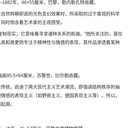
1882年，46×55厘米，巴黎，勒内勒孔特收藏。
大自然转瞬即逝的光色变幻效果时，所采取的过于客观的科学
，同时饱含着艺术家的主观感受。
复制现实；它意味着寻求诸种关系的和谐。”他所关注的，是在
凡高和高更则专注于精神性与情感的表现，其作品渗透着某种
画95.5×64厘米，苏黎世，比尔勒收藏。
术传统，启迪了两大现代主义艺术潮流，即强调结构秩序的抽
观情感的表现主义（如野兽主义、德国表现主义等）。所以，
的起源。