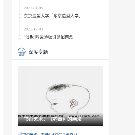
2023-01-05
东京造型大学「东京造型大学」
2022-12-03
“薄板”陶瓷薄板引领招商潮
2022-09-11
深度专题
古玩知识：王羲之草书《平安帖》
2021-11-02
“西沙”惠达让人不得不爱的客厅，随手一
拍都能获得99+赞
2023-08-11
伊朗古波斯的22处世界文化遗产有哪些
「波兰世界遗产」
2023-01-27
书画艺术：《钓童》的画法
2021平面设计流行趋势「2021年平面设计
趋势」
2022-11-22