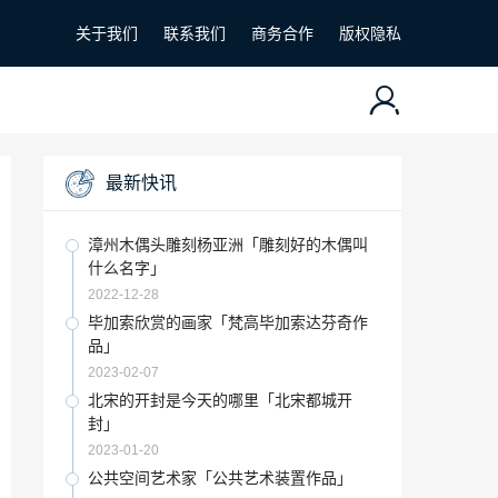
关于我们
联系我们
商务合作
版权隐私
最新快讯
漳州木偶头雕刻杨亚洲「雕刻好的木偶叫
什么名字」
2022-12-28
毕加索欣赏的画家「梵高毕加索达芬奇作
品」
2023-02-07
北宋的开封是今天的哪里「北宋都城开
封」
2023-01-20
公共空间艺术家「公共艺术装置作品」