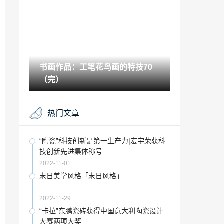
2023-02-06
通过艺体特长进的高中 那高考就只能考艺
术专业嘛「高考走艺术特长生还是走正常
路线好」
2022-12-11
书画作品：工笔花鸟画的特技70
“瓷砖”SK瓷砖 原创力量，赋能品牌创新
（完）
2022-10-23
书画展览：教您认识书画中的字画尺寸是
热门文章
怎么计算的？
2021-10-19
“品牌”中国匠心家装直播节圆满落幕，四
“陶瓷”科技创新是第一生产力|宏宇荣获科
大品牌成功引燃家装狂欢！
技创新先进集体称号
2022-09-01
2022-11-01
沙雕是艺术吗「怎么做沙雕」
末日美学风格「末日风格」
2023-01-12
2022-11-29
南方油画山水中的\\「油画山水画」
“卡拉”东鹏瓷砖获得中国意大利陶瓷设计
大赛两项大奖