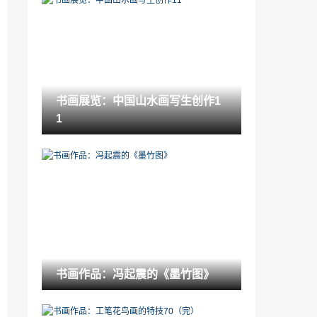
手机贴膜 是好的创业项目吗 「做手机贴膜
生意好做吗」
2023-01-09
艺术百科：《聚合力》当代青年艺术展将
在188当代艺术中心举办
2021-05-19
书画展览：中国山水画写生创作1
意境中的艺术空间「艺术空间介绍」
1
2022-12-07
体态律动是训练身体对音乐做出的「我的
身体会唱歌 音乐律动」
2023-02-08
艺术赏析：全国风景静物油画作品展览” 签
约
2021-12-03
“帆船”不忘初心，聚力前行暨红帆船大理
书画作品：冯起震的《墨竹图》
石瓷砖开年设计培训会圆满结束！
2022-10-05
荆楚文化诗句「书法历史简介」