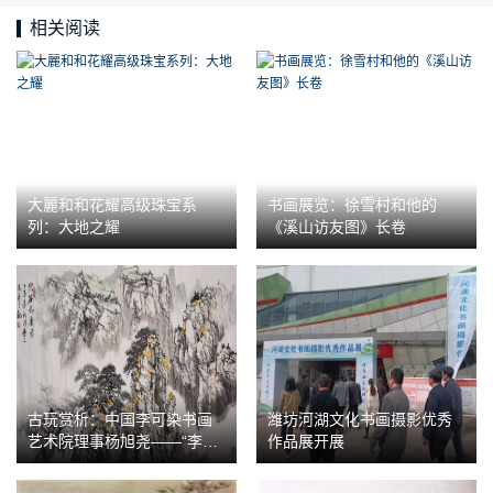
相关阅读
大麗和和花耀高级珠宝系
书画展览：徐雪村和他的
列：大地之耀
《溪山访友图》长卷
古玩赏析：中国李可染书画
潍坊河湖文化书画摄影优秀
艺术院理事杨旭尧——“李家
作品展开展
山水”经典传承