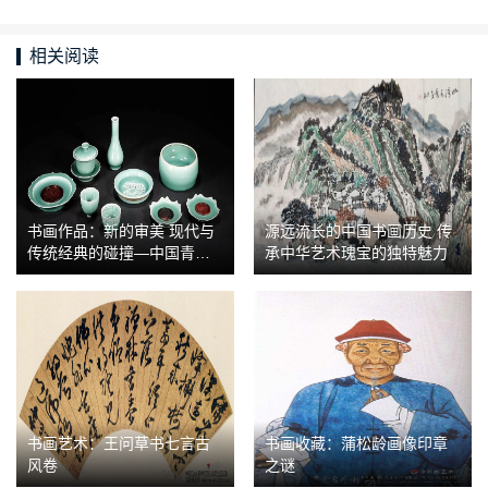
相关阅读
书画作品：新的审美 现代与
源远流长的中国书画历史 传
传统经典的碰撞—中国青瓷
承中华艺术瑰宝的独特魅力
全新的呈献
书画艺术：王问草书七言古
书画收藏：蒲松龄画像印章
风卷
之谜