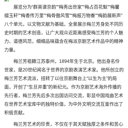
展览分为“群英谱京韵”“梅秀出世家”“梅占百花魁”“梅馨
缀玉轩”“梅香传万里”“梅骨傲风雪”“梅报万物春”“梅韵展新声”
八个单元，以文物文献为基础，全景展示梅兰芳身处不同历
史时期的艺术创造，让广大观众近距离感受梅兰芳的个人魅
力、道德风范，细细品味蕴含在梅派京剧艺术作品中的精神
力量。
梅兰芳祖籍江苏泰州，1894年生于北京。他出身名伶
世家，是20世纪闻名于世界的京剧表演艺术家。他所创立的
梅兰芳艺术流派，扭转了以往京剧舞台上“以生为主”的局
面，开创了“生旦并重”的新纪元。作为京剧艺术海外传播的
先行者，梅兰芳先后多次出国访问交流，彰显中国戏曲艺术
在世界艺术宝库中的独特价值，为中外文明交流互鉴作出了
积极贡献。
梅兰芳艺术的珍贵，不仅在于其天赋独厚之条件和苦心