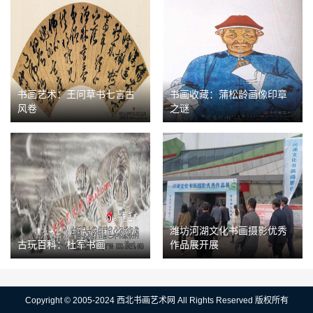
书画艺术：王问草书七言古
书画收藏：蒲松龄画像印章
风卷
之谜
潍坊河湖文化书画摄影优秀
古玩百科：杜军书画
作品展开展
Copyright © 2005-2024 西北书画艺术网 All Rights Reserved 版权所有