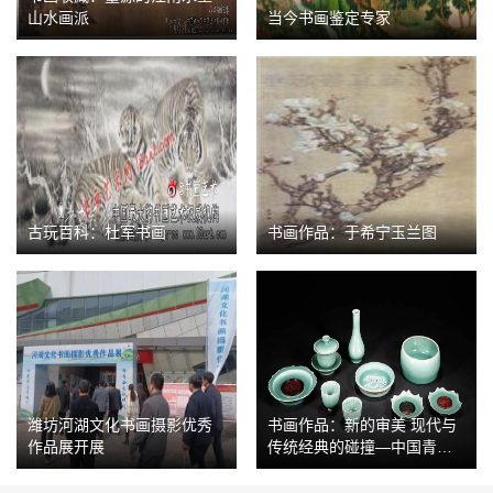
山水画派
当今书画鉴定专家
古玩百科：杜军书画
书画作品：于希宁玉兰图
潍坊河湖文化书画摄影优秀
书画作品：新的审美 现代与
作品展开展
传统经典的碰撞—中国青瓷
全新的呈献