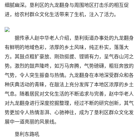
细腻幽深。垦利区的九龙翻身与周围地区打击乐的相互促
进，给农村群众文化生活带来了生机，注入了活力。
据传承人赵中华老人介绍，垦利街道办事处的九龙翻身
有鲜明的地域色彩，浓厚的乡土风味，纯正朴实，落落大
方。其鼓点粗犷豪放、刚劲挺拔、铿锵有力，呈气吞山河之
势。激烈的鼓声隆咚，如万马奔腾，气势磅礴，粗狂奔放的
气势，令人突生振奋与热情。九龙翻身在本地深受群众和各
种庆典活动的青睐，在敲法上充分发挥了本地区浓厚的乡土
气息。随着居民对文化生活的不断追求与完善，赵中华老人
对九龙翻身进行深度挖掘整理，经过不断的研究创新，其气
势更加令人热情澎湃、心驰神往，成为了垦利区群众文化发
展中一道亮丽的风景线。
垦利东路吼