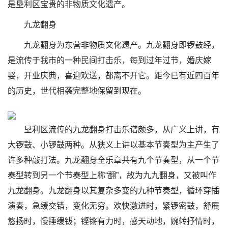
是垦利区宝贵的非物质文化遗产。
九龙翻身
九龙翻身为东营非物质文化遗产。九龙翻身即锣鼓经，
是流传于我市的一种民间打击乐，每到过年过节，婚庆嫁
娶，开业庆典，喜迎欢送，都离不开它。距今已有近四百年
的历史，世代相袭完整地保留到现在。
垦利区流传的九龙翻身打击乐谱颇多，从广义上讲，有
大锣鼓、小锣鼓两种。从狭义上讲以基本节奏型为主产生了
许多种敲打法。九龙翻身全乐章共有九个节奏型，从一个节
奏型转到另一个节奏型上称“翻”，故为九九翻身，又被叫作
九龙翻身。九龙翻身以其复杂多变的九种节奏型，循环穿插
演奏，急缓交错，变化无穷。欢快激进时，紧锣密鼓，舒展
悠扬时，慢捶缓钹；铿锵有力时，感天动地，婉转抒情时，