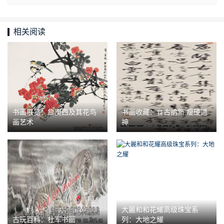
相关阅读
书画展览：詹庚西及其花鸟
书画收藏：食古纳新 瘦硬通
画艺术
神
大麗和和花耀高级珠宝系
古玩百科：杜军书画
列：大地之耀