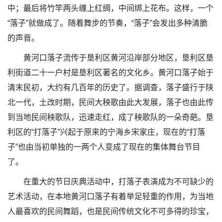
中；最后将竹竿两头缠上红绸，中间绑上花布。这样，一个
“落子”就做成了。随着舞步的节奏，“落子”会发出多种清脆
的声音。
黄河口落子流传于垦利区黄河沿岸部分地区，垦利区垦
利街道二十一户村是垦利区著名的文化乡。黄河口落子始于
清末民初，大约有几百年的历史了。据调查，落子盛行于陕
北一代，土改时期，民间大秧歌由此大发展，落子也由此传
到当地民间秧歌队，迅速走红，成了秧歌队的一朵奇葩。垦
利区的“打落子”兴起于原来的宁海乡宋家庄，现在的“打落
子”也由当初单独的一两个人变成了现在的集体舞台节目
了。
在重大的节日庆典活动中，打落子表演成为不可缺少的
艺术活动，在本地黄河口落子有着举足轻重的作用，为当地
人最喜欢的民间舞蹈，也是民间传统文化不可多得的珍宝，