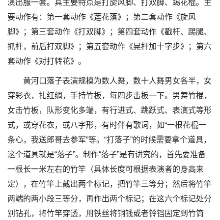
演出服一套。其主要特点是打旋风脚、打双脚、踢花棍。主
要动作有：第一套动作《莲花落》；第二套动作《旋风
脚》；第三套动作《打双脚》；第四套动作《戳杆、踢腿、
抓杆，前后打双脚》；第五套动作《晃杆加十字步》；第六
套动作《对打转花》。
黄河口落子表演规模为数人舞，数十人舞男女各半，女
穿彩衣，扎红绸，手持竹板，每四步击板一下。男舞竹棍，
女击竹板，队形变化多端，有行进式、跳跃式、表演式等形
式，或穿花衣，或八字形，有时伴有歌词，如“一根花棍一
条心，我送郎哥去参军”等。“打落子”的时候需要拿个道具，
这个道具就是“落子”。制作“落子”是有讲究的，首先要准备
一根长一米左右的竹竿（具体长度可根据表演者的身高来
定），在竹竿上截出两个标记，把竹竿三等分；然后将竹竿
两端的两小段三等分，再作出两个标记；在这六个标记处分
别钻孔，将竹竿穿透，用铁丝将铜钱或者铃铛固定到竹筒