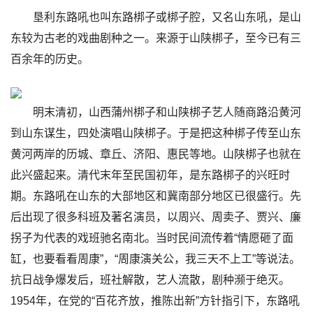
垦利东路吼也叫东路梆子或梆子腔，又名山东吼，是山
东较为古老的戏曲剧种之一。来源于山陕梆子，至今已有三
百余年的历史。
明末清初，山西蒲州梆子和山陕梆子艺人随商路沿黄河
到山东谋生，四处演唱山陕梆子。于是把这种梆子传至山东
黄河两岸的历城、章丘、济阳、惠民等地。山陕梆子也就在
此兴盛起来。清代末年至民国初年，是东路梆子的兴旺时
期。东路吼在山东的大部地区和冀南部分地区已很盛行。先
后出现了很多科班及著名演员，以周兴、周卖子、贾兴、廉
拐子为代表的戏班驰名南北。当时民间流传着“情愿砸了面
缸，也要看看周康”，“周康演关公，我三天不上工”等说法。
抗日战争爆发后，班社解散，艺人流散，剧种濒于绝灭。
1954年，在党的“百花齐放，推陈出新”方针指引下，东路吼