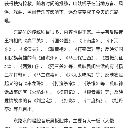
获得扶持抢救。随着时间的推移，山陕梆子在当地方言、风
俗、戏曲、民间音乐等影响下，逐渐演变成了今天的东路
吼。
东路吼的传统剧目很多，内容也很丰富。主要有反映帝
王将相的《高平关》、《国公图》、《下南唐》、《下河
东》、《临潼关》、《斩黄袍》、《打銮驾》等；反映爱国
和民族英雄的有《破洪州》、《马三保征西》、《雷振海征
北》、《两狼山》、《劈三关》等；反映民间生活的有《杨
三孝打鞭》、《马二送祟》、《邓太太吃席》等；反映农民
起义的有《串龙珠》、《打渔杀家》、《杀惜》等；反映神
话故事的有《火焰洞》、《槐荫记》、《锁云囊》等；反映
爱情故事的有《刘金定》、《打彩》、《二度梅》、《牡丹
亭》等几百出。
东路吼的唱腔音乐属板腔体，主要有大一板（大慢