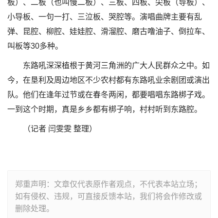
板）、二板（也叫慢二板）、三板、四板、尖板（导板）、
小导板、一句一打、三泣板、哭腔等。演唱曲牌主要有乱
弹、昆腔、柳腔、娃娃腔、滑溜腔、磨古噜油子、倒拉车、
叫板等30多种。
东路吼深深植根于黄河三角洲的广大人民群众之中。如
今，在垦利及周边地区不少农村都有东路吼业余剧团或演出
队。他们在逢年过节或在春冬两闲，都要唱唱东路梆子戏。
一到这个时期，真是乡乡都有梆子响，村村听到东路腔。
（记者 闫雯雯 整理）
郑重声明：文章仅代表原作者观点，不代表本站立场；
如有侵权、违规，可直接反馈本站，我们将会作修改或
删除处理。