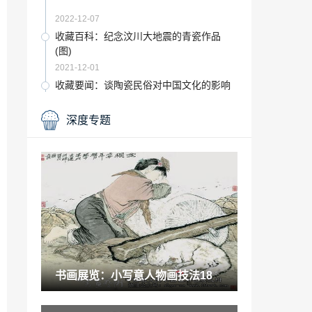
2022-12-07
收藏百科：纪念汶川大地震的青瓷作品
(图)
2021-12-01
收藏要闻：谈陶瓷民俗对中国文化的影响
2021-08-19
深度专题
《水浒传》画画「水浒传画像」
2023-01-21
军校艺术系「这所军校是一所艺术院校 被
誉为“军队作家 艺术家的摇篮” 」
2022-11-25
书画百科：中国少数民族美术促进会油画
五人展在人民美术馆开幕
2021-05-20
书画展览：小写意人物画技法18
古玩百科：河北省阳原新建华北地区最大
日用陶瓷工业园区
2022-06-12