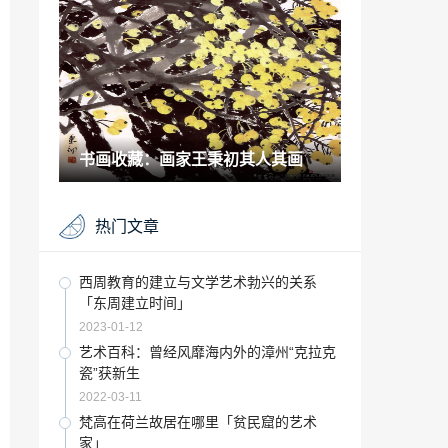
能不合格
2021-09-24
陶瓷作品：苏富比春拍将举办 宋瓷专场有
望带动市场行情
2021-11-18
十七年 京剧「北京曲剧团」
书画收藏：画家王秉初其人其画
2023-02-03
曲江美术馆最近展览「曲江会展中心最近
热门文章
展会」
2023-01-26
讲好中国故事打好文化传播创新牌「学好
西周教育的建立与文学艺术勃兴的关系
中国文化,讲好中国故事」
「东周建立时间」
2023-01-24
2023-01-12
家里瓷器摆放讲究「瓷器摆放位置」
艺术百科：曾经风靡海内外的漳州“克拉克
瓷”获新生
2023-01-27
2022-03-11
文化馆培训班「朝阳文化馆培训课程内
梵高在荷兰故居在哪里「贫民窟的艺术
容」
家」