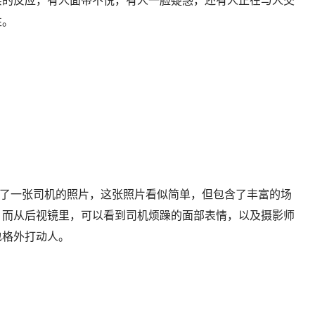
实的反应，有人面带不悦，有人一脸疑惑，还有人正在与人交
性。
i），拍摄了一张司机的照片，这张照片看似简单，但包含了丰富的场
。而从后视镜里，可以看到司机烦躁的面部表情，以及摄影师
也格外打动人。