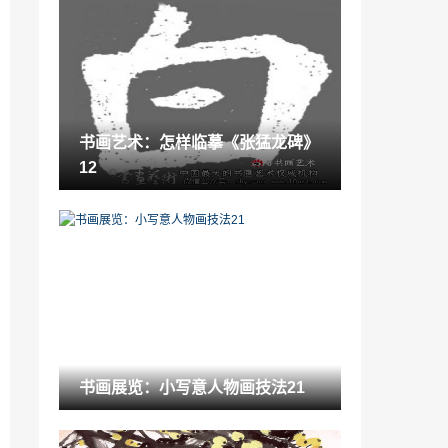
古玩知识：万家节水，龙马争先——2011
年度中国卫浴洁具产品测评活动全面启动
2022-06-04
“新锐”闪亮登场“奥斯卡”，KITO斩获三大
奖项
2022-08-29
书画艺术：怎样临摹《张猛龙碑》
鉴赏百科：卫浴装修无小事
12
2022-06-09
游戏达人福利「学习达人收福利啦」
2023-01-10
《火影忍者》中晓组织为什么输了 「火影
中晓组织成员」
2022-12-02
收藏要闻：第十二届北京青年戏剧节开
书画展览：小写意人物画技法21
幕，时尚白酒观云跨界开启戏剧之旅
2021-06-07
陶瓷收藏:国内九成陶瓷企业抛光砖防滑性