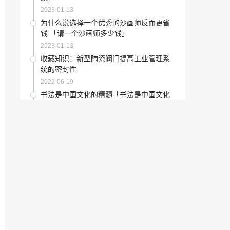
2022-11-24
2023-01-13
收藏百科：新丰建陶瓷工业园按照生态模
为什么说选择一个优秀的沙画师反而更省
式运营
钱 「请一个沙画师多少钱」
2022-01-09
2023-01-13
艺术百科：任性的思迹——刘灏油画展在
收藏知识：新型陶瓷阀门提高工业管理系
深圳开幕
统的密封性
2021-05-19
2022-06-19
艺术百科：陶瓷行业发展迫在眉睫
书法是中国文化的精髓「书法是中国文化
核心的核心」
2022-04-18
2022-12-19
收藏要点：27人获评佛山市陶瓷设计艺术
证件照最能看出颜值「证件照难看是人难
大师
看吗」
2021-08-19
2022-12-22
收藏要点：“建材之星”软件助阵惠达终端
职校招聘教师若干人 提供食宿可以吗「中
销售
职烹饪老师招聘」
2021-09-19
2023-01-24
美食的个性化订制方案「个性化私人定
研学指导师资格证书「研学旅行导师资格
制」
证书」
2023-01-18
2022-12-13