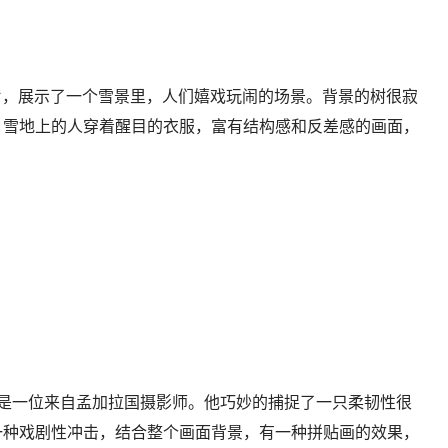
s）的照片，展示了一个雪景里，人们嬉戏玩闹的场景。背景的树很寂
，雪地上的人穿着醒目的衣服，富有结构感和反差感的画面，
abir），是一位来自孟加拉国摄影师。他巧妙的捕捉了一只柔韧性很
一种戏剧性冲击，结合整个画面背景，有一种拼贴画的效果，