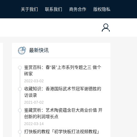
关于我们
联系我们
商务合作
版权隐私
最新快讯
鉴赏百科：春“装”上市系列专题之三 做个
砖家
2022-03-02
收藏知识：香港国际武术节冠军谢德胜的
访谈录
2021-07-02
鉴藏赏析：艺术陶瓷蕴含巨大商业价值 开
创新的利润增长点
2022-03-14
打快板的教程「初学快板打法视频教程」