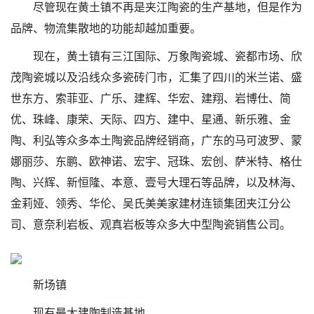
尽管现在黄土镇不再是夹江陶瓷的生产基地，但是作为
品牌、物流集散地的功能却越加重要。
现在，黄土镇有三江国际、万象陶瓷城、瓷都市场、欣
茂陶瓷城以及沿线众多瓷砖门市，汇集了四川的米兰诺、盛
世东方、索菲亚、广乐、建辉、华宏、建翔、岩博仕、简
优、珠峰、康荣、天际、四方、建中、星通、新乐雅、金
陶、利弘等众多本土陶瓷品牌经销商，广东的马可波罗、蒙
娜丽莎、东鹏、欧神诺、宏宇、冠珠、宏创、萨米特、格仕
陶、兴辉、新恒隆、本意、壹号大理石等品牌，以及林海、
金莉娅、领秀、华伦、吴氏美美家建材连锁集团夹江分公
司、意奈利岩板、观真岩板等众多大中型陶瓷销售公司。
新场镇
现有最大建陶制造基地