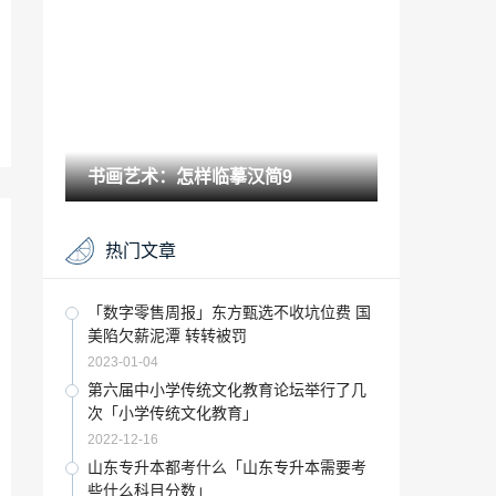
画精品展》将于大千画廊开幕
2021-05-21
温州保利文化艺术中心建成了吗「东阳市
海德建国酒店」
2023-01-15
速写构图有哪些方法「艺考速写多少分」
书画艺术：怎样临摹汉简9
2022-12-23
可供编织纤维植物有哪些「纤维植物有哪
热门文章
些」
2023-01-08
书画艺术：唐、宋、元绘画传统的捍卫者
「数字零售周报」东方甄选不收坑位费 国
美陷欠薪泥潭 转转被罚
2021-10-10
2023-01-04
原味的朴素生活「朴素的生活」
第六届中小学传统文化教育论坛举行了几
次「小学传统文化教育」
2023-01-11
2022-12-16
忌讳绿色的人「生活要有点绿色的幽默短
山东专升本都考什么「山东专升本需要考
句」
些什么科目分数」