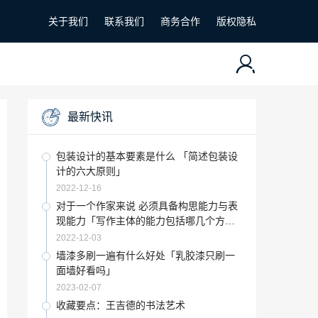
关于我们
联系我们
商务合作
版权隐私
最新快讯
包装设计的基本要素是什么 「简述包装设
计的六大原则」
2022-12-16
对于一个作家来说 必须具备构思能力与表
现能力「写作主体的能力包括哪几个方
面」
2022-12-03
墙漆多刷一遍有什么好处「乳胶漆只刷一
面墙好看吗」
2023-02-07
收藏要点：王吉德的书法艺术