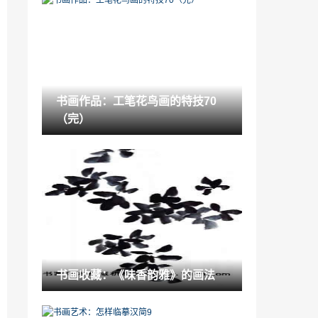
有设计感的吊顶「艺术造型吊顶」
2022-11-28
“浙江”限电潮再次来袭 业内人士称陶瓷产
品暂时不会涨价
2022-11-01
书画作品：工笔花鸟画的特技70
去海边 带上这些防水小物尽情玩英语「去
（完）
海边旅行要带什么」
2022-12-03
注册环保工程师证报考条件「全国注册消
防工程师报考条件」
2022-11-22
“鹰牌”一年布局三个中心仓，招商破百，
鹰牌2086蓄势起航！
2022-12-22
鉴赏百科：也评“晋取韵，唐取法，宋取
书画收藏：《味香韵雅》的画法
意”1
2021-09-20
艺术赏析：《在那遥远的地方一李毅中国