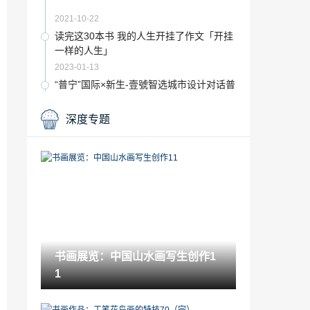
2021-10-22
读完这30本书 我的人生开挂了作文「开挂
一样的人生」
2023-01-13
“普宁”国际×新生-壹號智选城市设计对话普
宁站活动回顾
2022-09-24
深度专题
高考各科分数多少可以上985「各省高考
平均分」
2022-12-15
心理学家如何看待内向「职业具有哪五个
特征」
2023-01-03
清华美院 宋克「油画」
书画展览：中国山水画写生创作1
2022-12-18
1
「家居」复古蓝+跳色黄 用精致复古拯救
空荡精装房
2022-12-17