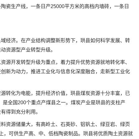
陶瓷生产线，一条日产25000平方米的高档内墙砖，一条日
县域经济。在产业结构调整新形势下，珙县如何科学发展、转
推动资源型产业转型升级。
以资源开发转型升级为重点，着力提升优势资源就地转化率、
技创新为动力，推进工业化与信息化深度融合，走新型工业化
资源转化为电能，提升经济价值，珙县煤炭资源十分丰富，已
%，是全国200个重点产煤县之一。煤炭产业是珙县的支柱产
没有得到充分利用。
原料资源储量大，有高岭土、石英砂、铝钒土、绿豆岩、绿页
上，可供生产高、中、低档陶瓷制品。珙县将优质陶土资源就