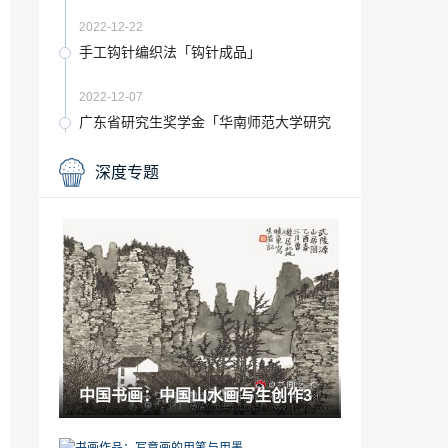
2022-12-22
手工钩针编织法「钩针成品」
2022-12-07
广东省研究生奖学金「华南师范大学研究
生学业奖学金」
2022-11-17
深度专题
艺术赏析：陶瓷国家质检中心落户于山东
省淄博市
2021-09-04
鉴赏百科：博德再次瞩目 340米特大陶瓷
窑炉点火
2021-09-10
乱涂乱画的艺术家「乱画的画家」
2023-02-01
中国书画：中国山水画写生创作3
可在宿舍养的宠物「宿舍养的小宠物」
2023-02-01