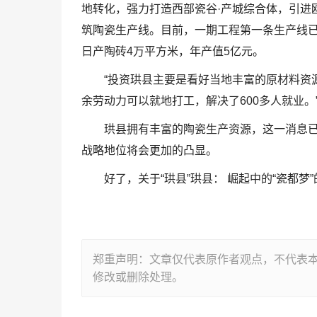
地转化，强力打造西部瓷谷·产城综合体，引进欧
筑陶瓷生产线。目前，一期工程第一条生产线已
日产陶砖4万平方米，年产值5亿元。
“投资珙县主要是看好当地丰富的原材料资
余劳动力可以就地打工，解决了600多人就业。
珙县拥有丰富的陶瓷生产资源，这一消息
战略地位将会更加的凸显。
好了，关于“珙县”珙县： 崛起中的“瓷都梦
郑重声明：文章仅代表原作者观点，不代表
修改或删除处理。