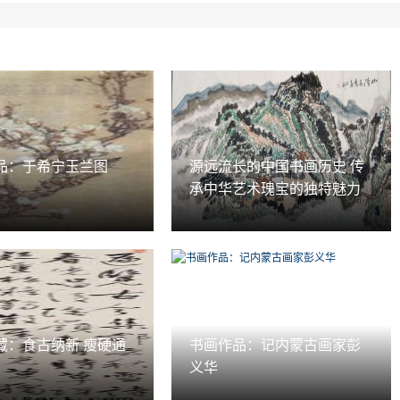
品：于希宁玉兰图
源远流长的中国书画历史 传
承中华艺术瑰宝的独特魅力
藏：食古纳新 瘦硬通
书画作品：记内蒙古画家彭
义华