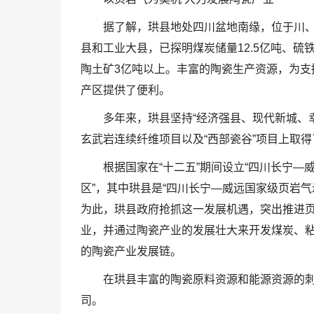
据了解，珙县地处四川盆地南缘，位于川
县和工业大县，已探明煤炭储量12.5亿吨、硫铁矿
陶土矿3亿吨以上。丰富的陶瓷生产资源，为支
产区提供了便利。
多年来，珙县坚持“经济强县、现代新城、
玄武岩连续纤维项目以及“西部瓷谷”项目上取
根据国家在“十二五”期间设立“四川长宁—
区”，其中珙县是“四川长宁—威远国家级页岩气
为此，珙县政府抢抓这一发展机遇，突出推进
业，并通过陶瓷产业的发展壮大来开发煤炭、
的陶瓷产业发展链。
在珙县丰富的陶瓷原料资源和能源资源的
司。