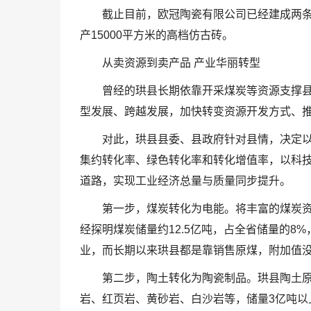
截止目前，欧冠陶瓷有限公司已经建成两条
产15000平方米的高档仿古砖。
从卖资源到卖产品 产业华丽转型
曾经的珙县长期依靠开采煤炭等资源支撑
型发展、跨越发展，加快转变资源开发方式、
对此，珙县县委、县政府针对县情，决定
集约转化率、绿色转化率和转化增值率，以科
道路，实现工业经济总量与质量同步提升。
第一步，煤炭转化为电能。将丰富的煤炭
经探明煤炭储量约12.5亿吨，占全省储量的8
业，而长期以来珙县都是靠销售原煤，附加值
第二步，陶土转化为陶瓷制品。珙县陶土
岩、红页岩、黄砂岩、白沙岩等，储量3亿吨以