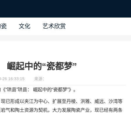
陶瓷
文化
艺术欣赏
： 崛起中的“瓷都梦”
26 16:33:15
来源：
“珙县”珙县： 崛起中的“瓷都梦”》。
，现已形成以夹江为中心、扩展至丹棱、洪雅、威远、沙湾等
页岩气和陶土资源为契机，大力发展陶瓷产业，现已经有两条