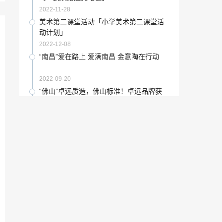
2023-01-21
2022-11-28
穿越叙事 喜剧艺术与家庭伦理小说「影视
美术第二课堂活动「小学美术第二课堂活
文学」
动计划」
2023-01-05
2022-12-08
“大将军”大将军陶瓷九省联动启动大会火
“南昌”爱在路上 爱满南昌 金意陶在行动
热召开
2022-12-12
2022-09-20
“威尔斯”威尔斯陶瓷将重磅参展2021佛山
“佛山”卓远质造，佛山标准！卓远品牌获
潭洲国际陶瓷展
“佛山标准”官方认证！
2022-08-29
2022-12-03
古玩知识：2010年1-3月全国日用陶瓷海
鉴赏百科：纪念共产党建党90周年“国魂宝
关进口统计
盘”捐赠中央档案馆
2022-03-17
2022-05-30
德州庆祝建党100周年书画展「德惠市举
让艺术点亮乡村「乡村建设与振兴」
办庆祝中国共产党成立100周年书画摄影
展」
2023-01-12
2023-01-14
古玩百科：五大建材品牌不合格
「考研笔记」王宏建《艺术概论2》
2022-01-19
2023-01-28