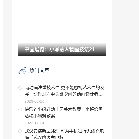
2022-12-28
“产区”酷陶陶瓷举办媒体见面会目标为百
年企业
2022-09-15
画家 胡子「谈谈艺术家的价值和作用」
书画展览：小写意人物画技法21
2022-11-18
“道格拉斯”道格拉斯瓷砖2019年意大利发
热门文章
现之旅宣讲会呼和浩特站圆满落幕
2022-09-08
“陶瓷”萨米特陶瓷又获了陶瓷十大品牌称
cg动画注重技术性 更不能忽视艺术性的发
号
展「动作过程中关键瞬间的动画设计者
2022-10-10
是」
2023-01-10
古玩百科：整体卫浴大势所趋 或将进入高
快乐的小蝌蚪幼儿园美术教案「小班绘画
速发展时期
活动小蝌蚪教案」
2022-08-04
2022-12-24
湛江推迟开学吗「今年考试会延迟吗」
武汉安装新型路灯 可为手机进行无线充电
吗「武汉路边充电桩」