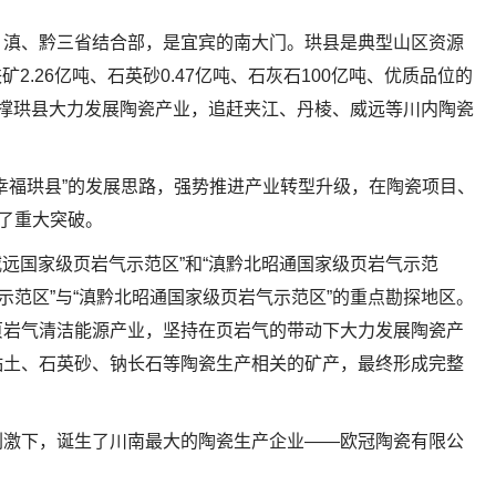
、滇、黔三省结合部，是宜宾的南大门。珙县是典型山区资源
2.26亿吨、石英砂0.47亿吨、石灰石100亿吨、优质品位的
撑珙县大力发展陶瓷产业，追赶夹江、丹棱、威远等川内陶瓷
幸福珙县”的发展思路，强势推进产业转型升级，在陶瓷项目、
得了重大突破。
威远国家级页岩气示范区”和“滇黔北昭通国家级页岩气示范
示范区”与“滇黔北昭通国家级页岩气示范区”的重点勘探地区。
页岩气清洁能源产业，坚持在页岩气的带动下大力发展陶瓷产
粘土、石英砂、钠长石等陶瓷生产相关的矿产，最终形成完整
刺激下，诞生了川南最大的陶瓷生产企业——欧冠陶瓷有限公