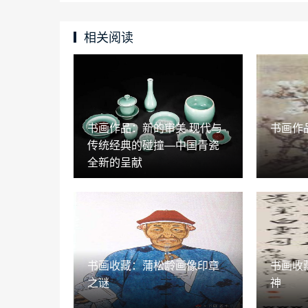
相关阅读
书画作品：新的审美 现代与
书画作
传统经典的碰撞—中国青瓷
全新的呈献
书画收藏：蒲松龄画像印章
书画收
之谜
神