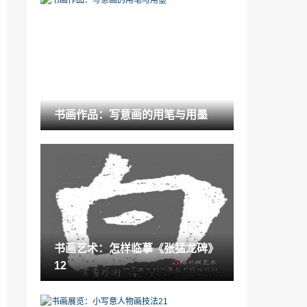
北京画室和石家庄画室的区别「石家庄画
室推荐」
2022-11-26
鉴赏百科：二三线城市限购成定局 中小型
陶瓷企业最受伤
2022-06-20
艺术百科：政策调整卫浴业三大措施应出
书画作品：写意画的用笔与用墨
口困境
2021-11-21
楚风汉韵古彭城「彭城世泽长汉室家声」
2023-01-16
收藏要闻：古董鉴定大变身 科学仪器昨现
身漳州
2022-04-14
书画艺术：怎样临摹《张猛龙碑》
艺考狸大叔的公司「艺考之神是谁」
12
2022-12-17
花艺创意设计「创意花艺」