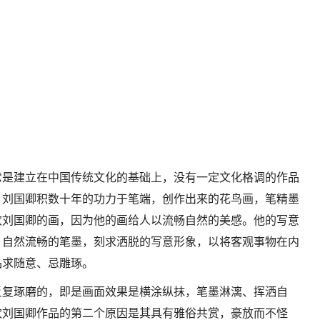
它是建立在中国传统文化的基础上，没有一定文化格调的作品
，刘国卿积数十年的功力于笔端，创作出来的花鸟画，笔精墨
欢刘国卿的画，因为他的画给人以流畅自然的美感。他的写意
，自然流畅的笔墨，刻求洒脱的写意形象，以将客观事物在内
品求随意、忌雕琢。
反复琢磨的，即是画面效果是横涂纵抹，笔墨淋漓、挥洒自
欢刘国卿作品的第二个原因是其具有雅俗共赏，豪放而不怪