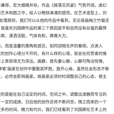
秀兼得，宏大细微并存。作品《摇落见风姿》气势开阔，虚幻
的艺术构图之中，给人以畅快淋漓的感觉。在艺术造型上，刘
术处理原则，我们可以从他的作品中看到，无论是画梅兰竹菊还
。我喜欢刘国卿作品的第三个原因是平和自然没有丝毫的霸悍
清爽，潇洒活脱，气体充和，典雅大方。
撞，而是温馨的熏陶和感召，如同润物无声的春雨，点滴入
家的创作心境分不开的，有什么样的心境，就会在欣赏者的情
作上表现得尤为突出。画静，首先要心静，心静可陶冶性情，
神笔”画家在创作中要散其怀抱，放开心扉。虽然社会形态不断
象，必然会影响画家。故画家必须时时调整自己的心态，使主
要的是能在自己设定的时间，空间之中，调整出清静而专注的
了一定的成绩，日后他的创作还将不断问世。随之而来的一个
更多的时间、精力和代价。我们已经看到了刘国卿在艺术上的