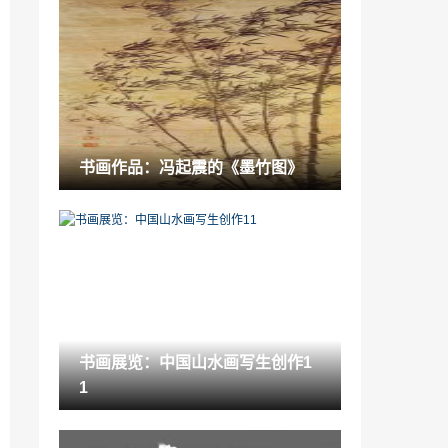
书画展览：赏褚学东的工笔花鸟
2021-09-21
中国语言文学类指哪些专业「中国语言文
学专业」
2022-12-26
环保艺术漆有甲醛吗「艺术涂料环保性能
书画作品：冯起震的《墨竹图》
如何」
2022-12-11
罗湖美术教育资讯网「深圳生活美学馆」
2023-01-18
艺术百科：《大宋少年志》：黄金的剧
本，青铜的制作
2021-06-10
书画展览：中国山水画写生创作1
书画赏析：原创精品工笔画“牡丹二十品”
1
暨《富贵双联》邮册出版众筹
2021-05-19
艺术百科：走进金昌----中国国际书画艺术