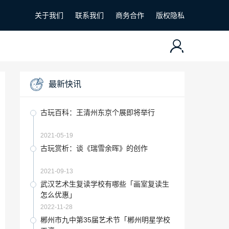
关于我们
联系我们
商务合作
版权隐私
最新快讯
古玩百科：王清州东京个展即将举行
2021-05-19
古玩赏析：谈《瑞雪余晖》的创作
2021-09-13
武汉艺术生复读学校有哪些「画室复读生
怎么优惠」
2022-11-28
郴州市九中第35届艺术节「郴州明星学校