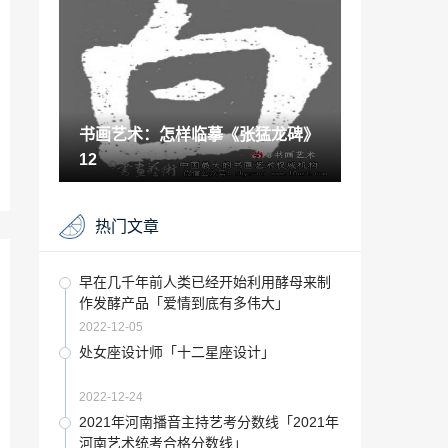
研究会丝路画院、甘肃国画院全国名家作
品展
2021-06-13
lyiew歌词音响「可以显示歌词的蓝牙音
箱」
2023-01-17
书画艺术：怎样临摹《张猛龙碑》
中国美术学院2020年艺术理论类专业录取
办法是什么「中国美术学院理论专业」
12
2022-12-14
好看的救赎文 这5本不能错过的小说「推
热门文章
荐好看的重生救赎文」
2022-12-23
中国古典文学诗经「中国古代文学史第二
早在几千年前人类已经开始利用酵母来制
章诗经」
作发酵产品「爱情到底有多伟大」
2022-12-29
2022-12-05
“空间”君业750X1500mm 素色的温柔 舒适
处女座设计师「十二星座设计」
又安然
2023-06-30
2022-12-24
京剧大师李少春经典唱段「京剧大师李少
2021年河南播音主持艺考分数线「2021年
春经典唱段合集」
河南艺术统考合格分数线」