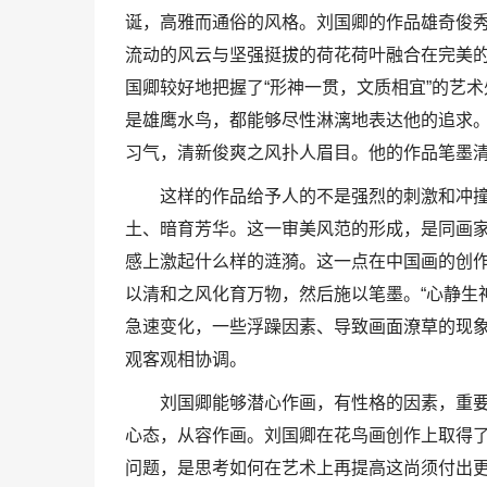
诞，高雅而通俗的风格。刘国卿的作品雄奇俊
流动的风云与坚强挺拔的荷花荷叶融合在完美
国卿较好地把握了“形神一贯，文质相宜”的艺
是雄鹰水鸟，都能够尽性淋漓地表达他的追求
习气，清新俊爽之风扑人眉目。他的作品笔墨
这样的作品给予人的不是强烈的刺激和冲
土、暗育芳华。这一审美风范的形成，是同画
感上激起什么样的涟漪。这一点在中国画的创
以清和之风化育万物，然后施以笔墨。“心静生
急速变化，一些浮躁因素、导致画面潦草的现
观客观相协调。
刘国卿能够潜心作画，有性格的因素，重
心态，从容作画。刘国卿在花鸟画创作上取得
问题，是思考如何在艺术上再提高这尚须付出