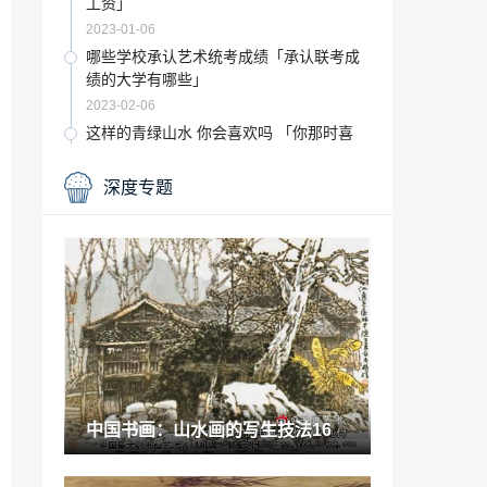
工资」
2023-01-06
哪些学校承认艺术统考成绩「承认联考成
绩的大学有哪些」
2023-02-06
这样的青绿山水 你会喜欢吗 「你那时喜
欢」
2022-12-21
深度专题
适合女孩子的自考专业「适合女生自考本
科的专业」
2023-01-22
形容剪纸的很美的古诗「剪纸诗歌」
2022-11-22
对古希腊艺术的认识「古希腊人像画」
2022-12-31
中国书画：山水画的写生技法16
元宇宙艺术「元宇宙新闻」
2022-12-02