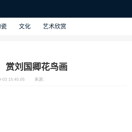
陶瓷
文化
艺术欣赏
：赏刘国卿花鸟画
03 15:45:05
来源：