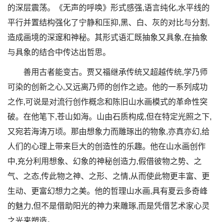
的深层震荡。《无声的呼唤》形式感强,语言纯化,水平线的
平行并置结构强化了宁静和压抑,黑、白、灰的对比与分割,
造成画境的深邃和神秘。其形式语汇既抽象又具象,在抽象
与具象的结合中传达出哲思。
善用古者能变古。贾又福继承传统又超越传统,学乃师
可染的创新之心,又远离乃师的创作之迹。他的一系列成功
之作,可说是对流行创作概念和陈旧山水画模式的革命性突
破。在他笔下,苍山如海。山由石质构成,但在特定光照之下,
又宛若海涛万顷。那由想象力而雕琢出的物象,亦真亦幻,给
人们的心理上带来巨大的创造性的乐趣。他在山水画创作
中,充分利用想象、幻象的神秘创造力,假借彼物之势、之
气、之态,传此物之神、之形、之情,从而使此物更丰富、更
生动、更富幻想力之美。他的哲理山水画,具有夏云多奇峰
的魅力,但不是借助阳光的神力来雕琢,而是凭借艺术家心灵
之光来塑造。