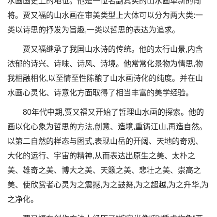
水画画史上的地位。他是一位名副其实的山水画革新的闯
将。贾又福的山水画在审美类型上大体可以分为两大类:一
类以诗思的抒发为旨趣,一类以哲思的表达为追求。
贾又福继承了我国山水诗的传统。他的太行山景,内含
浓郁的诗兴、诗味、诗风、诗境。他常常化景物为情思,物
我相融相化,以至情至性陈酿了山水画诗化的纯度。并在山
水画心灵化、诗意化方面取得了相当丰富的美学经验。
80年代中期,贾又福又开始了哲理山水画的探索。他的
画以化心象为哲思的方法,创意、造境,重铸江山,再造自然。
以第二自然的样态与图式,表现山岳的开阔、天地的奇观、
大化的运行、宇宙的精神,从而表达出原生之美、太朴之
美、雄奇之美、博大之美、天籁之美、悲壮之美、崇高之
美、使欣赏者心灵为之震撼,为之鼓舞,为之超越,为之升华,为
之净化。