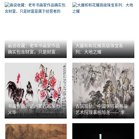
画说收藏：老年书画家作品
大麗和和花耀高级珠宝系
确实包含财富，只是财富是
列：大地之耀
属于经营者的
书画作品：记内蒙古画家彭
古玩赏析：中国李可染书画
义华
艺术院理事杨旭尧——“李家
山水”经典传承