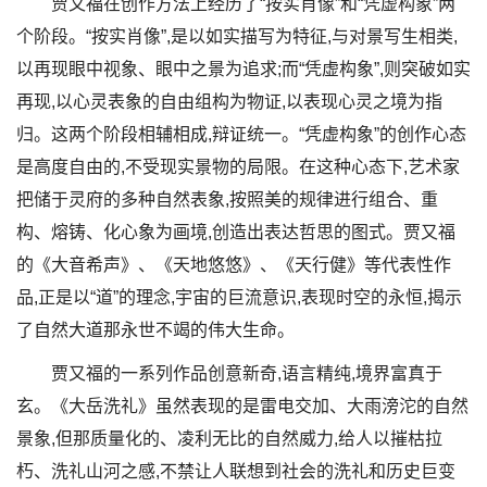
贾又福在创作方法上经历了“按实肖像”和“凭虚构象”两
个阶段。“按实肖像”,是以如实描写为特征,与对景写生相类,
以再现眼中视象、眼中之景为追求;而“凭虚构象”,则突破如实
再现,以心灵表象的自由组构为物证,以表现心灵之境为指
归。这两个阶段相辅相成,辩证统一。“凭虚构象”的创作心态
是高度自由的,不受现实景物的局限。在这种心态下,艺术家
把储于灵府的多种自然表象,按照美的规律进行组合、重
构、熔铸、化心象为画境,创造出表达哲思的图式。贾又福
的《大音希声》、《天地悠悠》、《天行健》等代表性作
品,正是以“道”的理念,宇宙的巨流意识,表现时空的永恒,揭示
了自然大道那永世不竭的伟大生命。
贾又福的一系列作品创意新奇,语言精纯,境界富真于
玄。《大岳洗礼》虽然表现的是雷电交加、大雨滂沱的自然
景象,但那质量化的、凌利无比的自然威力,给人以摧枯拉
朽、洗礼山河之感,不禁让人联想到社会的洗礼和历史巨变