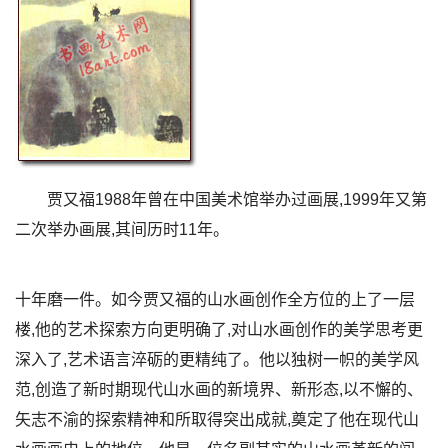
贾又福1988年曾在中国美术馆举办过画展,1999年又第
二次举办画展,其间历时11年。
十年磨一件。如今贾又福的山水画创作全方位的上了一层
楼,他的艺术探索方向更明确了,对山水画创作的美学思考更
深入了,艺术语言淬砺的更精纯了。他以独树一帜的美学风
范,创造了新时期现代山水画的新境界、新形态,以不懈的、
矢志不渝的探索精神和所取得突出成就,奠定了他在现代山