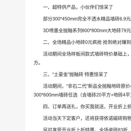
一、超特供产品，小伙伴们惊呆了
部分300*450mm完全不透水精品墙砖6.
3D喷墨全抛釉系列800*800mm大地砖79
二、全场精品小地砖0元疯抢 抢到绝对赚到
活动期间全场样板间款式墙砖特价基础上，
方。
三、“土豪金”抛釉砖 特惠惊呆了
活动期间，“非石二代”新品全抛釉地砖原价4
300*600mm墙砖任选（含墙砖20平方+地砖4
四、订单再送礼，你买我就送，开业折上
活动当天下定客户，还将获得依诺磁砖购
另可享受开业折上折特惠，全场瓷砖83折（