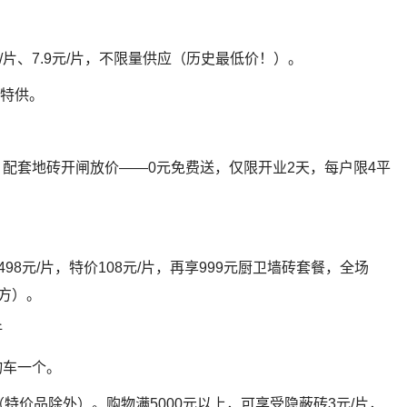
9元/片、7.9元/片，不限量供应（历史最低价！）。
元特供。
配套地砖开闸放价——0元免费送，仅限开业2天，每户限4平
98元/片，特价108元/片，再享999元厨卫墙砖套餐，全场
平方）。
折
物车一个。
特价品除外）。购物满5000元以上，可享受隐蔽砖3元/片，