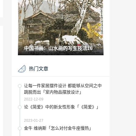
——可佳博物馆古代手镯艺术藏品鉴赏
2021-06-05
艺术幼儿师范学院「艺术幼师是什么专
业」
2023-01-11
看岚图如何表达艺术无界之美「看岚图如
何表达艺术无界」
中国书画：山水画的写生技法16
2023-01-08
装修材料介绍ppt「材料的四大分类」
热门文章
2022-12-15
瓦萨里和他的名人传「西方思想家有哪
让每一件家居摆件设计 都能够从空间之中
些」
跳脱而出「室内物品摆放设计」
2022-12-13
2022-12-09
“夹江”三年再增220亿元！夹江为陶瓷产业
论《简爱》中的新女性形象「《简爱》」
发展定了个“小目标”
2022-10-15
2023-01-27
“瓷砖”实力宠粉！QD瓷砖专属品牌粉丝节
金牛 维纳斯「怎么对付金牛座慢热」
精彩剧透