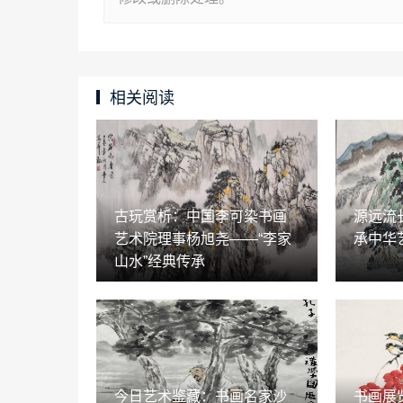
相关阅读
古玩赏析：中国李可染书画
源远流
艺术院理事杨旭尧——“李家
承中华
山水”经典传承
今日艺术鉴藏：书画名家沙
书画展