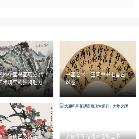
长的中国书画历史 传
书画艺术：王问草书七言古
艺术瑰宝的独特魅力
风卷
览：詹庚西及其花鸟
大麗和和花耀高级珠宝系