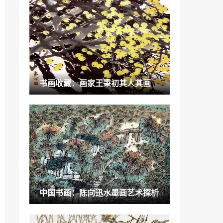
艺术百科：突破藩篱见天真
2021-09-27
明星中的美术高手:谁能想到他们深藏不露
的秘密「深藏不露是高人」
2022-12-21
湖南农村老房子改造装修「养老费子女拿
书画收藏：画家王秉初其人其画
多少合适」
2023-01-05
你知道玉石雕件有什么寓意吗「玉器寓意
大全」
2022-12-01
长春民办高中入学条件「长春市概况」
2023-01-06
紫砂壶绘画「手捏紫砂壶」
中国书画：陈向迅水墨画艺术探析
2023-01-18
书画赏析：可佳艺术‖巧镯天功，经典传袭