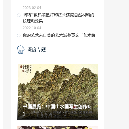
2023-02-04
“印花”数码喷墨打印技术还原自然材料的
纹理和效果
2022-10-04
你的艺术来自美的艺术滋养英文「艺术给
人以美的享受」
2023-01-27
深度专题
古玩赏析：第六届架上连环画展”巡展开幕
2021-12-10
素江南墙布是十大品牌吗「素江南墙布的
产品」
2022-11-18
抖音一夜爆红的\\「抖音一夜红人」
书画展览：中国山水画写生创作1
2022-11-25
1
百乐达斯体育「百乐达斯代言人」
2022-11-20