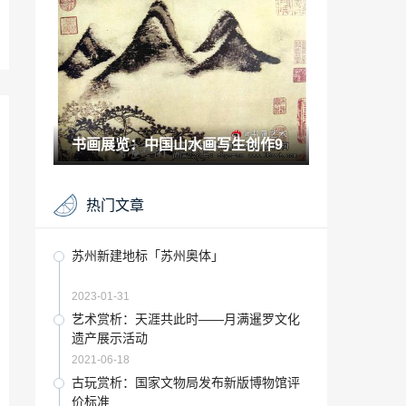
2023-02-06
大渡口艺家人儿童艺术基地「美术作品展
览」
2022-12-07
“空间”鹰牌素奢·微水泥,探索质感与光感的
艺术平衡
书画展览：中国山水画写生创作9
2023-04-19
“增城”盛百年陶瓷增城旗舰店盛大开业
热门文章
2022-12-16
“薄板”薄士薄瓷品牌加盟优势解析
苏州新建地标「苏州奥体」
2022-11-01
2023-01-31
一分钟演绎人生「艺术就是生活」
艺术赏析：天涯共此时——月满暹罗文化
遗产展示活动
2023-01-13
2021-06-18
“道格拉斯”道格拉斯工程俱乐部正式成
古玩赏析：国家文物局发布新版博物馆评
立，共创工程渠道共赢生态
价标准