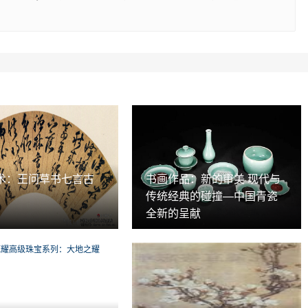
术：王问草书七言古
书画作品：新的审美 现代与
传统经典的碰撞—中国青瓷
全新的呈献