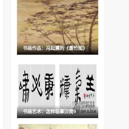
鉴赏百科：连环画市场潜力大
2021-10-31
美术生集训经验「美术生集训如何快速提
高」
2023-01-05
“色彩”色色瓷砖专注陶瓷色彩的表达,做最
书画作品：冯起震的《墨竹图》
专业的色砖品牌
2022-12-21
中国书画：对联的形制
2021-11-23
黑红色彩设计灵感图「色彩与光的关系」
2022-12-10
“终端”全国终端活动持续上演，尽显宏陶
书画艺术：怎样临摹汉简9
陶瓷品牌魅力
2022-10-06
装修打造精致生活「探索理想社会」