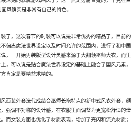
象最深刻的就属游戏画风了，这一点是毋庸置疑的，毕竟在目
的画风确实是非常有自己的特色。
时装了，这次春节的时装可以说是非常优秀的精品了，目前的
在不偏离魔法世界设定以及时间允许的范围内，进行了和中国
来说，一开始男装版型设计灵感来源于大翻领巫师大衣，而里
计上，可以说是贴合魔法世界设定的基础上融合了国风元素，
官方肯定是要精益求精的。
国风西装外套迭代成结合巫师长袍特点的新中式风衣外套，额
素，强调不对称的设计感，在衣服里面调整为更宽松舒适的造
效。而女装方面也优化了材质表现，增加了亮闪和流光材质；