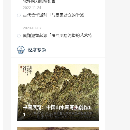
软件助力终端销售
2022-11-24
古代哲学派别「与墨家对立的学派」
2023-01-07
凤翔泥塑起源「陕西凤翔泥塑的艺术特
色」
2022-11-27
深度专题
为什么学美术的人看起来都很有气质呢
「学美术人的气质」
2023-01-07
吃起来不甜含糖量高的水果「只要是甜的
都会发胖吗」
2022-12-14
“瓷砖”梦之家瓷砖镇雄旗舰店打造现代美
学典范
书画展览：中国山水画写生创作1
2023-09-14
1
国产民间恐怖游戏烟火「悬疑游戏烟火」
2023-01-23