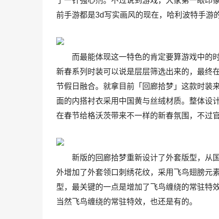
了一针强心剂。不过说到游戏，大家第一眼印
前手游都是3d写实画风的现在，哈利波特手游
而最能体现这一特色的肯定要算游戏中的
新春系列时装可以说是层层筛选出来的，最终
节假日融合。就拿目前「回廊拾梦」这款时装
面的内搭衬衣采用中国黄与丝绒材质。整体设
在春节给格沃茨带来不一样的新春氛围，不过
新版的回廊拾梦重新设计了外套版型，从
外增加了外套领口刺绣花纹，采用飞鸟翅膀元
型，最关键的一点是增加了飞鸟缠绕的常驻特
当然飞鸟缠绕的常驻特效，也还是有的。