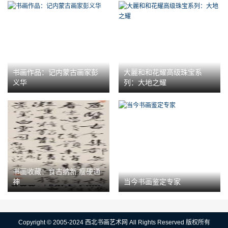
书画作品：记内蒙古画家彭
大麗和和花耀高级珠宝系
义华
列：大地之耀
书画收藏：食古纳新 瘦硬通
神
当今书画鉴定专家
Copyright © 2005-2024 西北书画艺术网 All Rights Reserved 版权所有