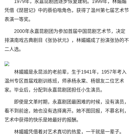
1979年，永嘉昆剧团逐步恢复建制。1999年，林媚媚
凭借《琵琶记》中的蔡伯喈角色，获得了温州第七届艺术节
表演一等奖。
2000年永嘉昆剧团为参加首届中国昆剧艺术节，决定
排演南戏古典剧目《张协状元》，林媚媚成了扮演张协的不
二人选。
林媚媚是永昆派的老前辈，生于1941年，1957年考入
温州专区首届戏剧训练班，师承杨永棠、杨银友二位艺术
家。毕业后，分配到永嘉昆剧团担任小生演员。
即使是文革时期，永嘉剧团最困难的时候，没有演员，
看不到前途，她也没有选择离开。她不图回报，不慕名利，
艺术中获得的快乐是她最好的报酬。
林媚媚凭借着对艺术真切的热爱，一干就是一辈子。