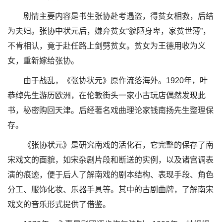
剧情主要内容是书生张协赴考遇盗，得贫女相救，后结
为夫妇。张协中状元后，嫌弃贫女“貌陋身卑，家贫世薄”，
不肯相认，竟于赴任路上剑劈贫女。贫女为王德用收为义
女，重新嫁给张协。
由于战乱，《张协状元》原作流落海外。1920年，叶
恭绰先生游历欧洲，在伦敦街头一家小古玩店偶然发现此
书，秘密购回天津。后经著名戏曲理论家钱南扬先生整理保
存。
《张协状元》是研究南戏的活化石，它完整的保存了南
宋戏文的面貌，如宋杂剧片段和断送的实例，以及诸宫调表
演的痕迹，便于后人了解南戏的剧本结构、表现手段、角色
分工、服饰化妆、乐器手具等。其中的古剧曲牌，了解南宋
戏文的音乐形式提供了借鉴。