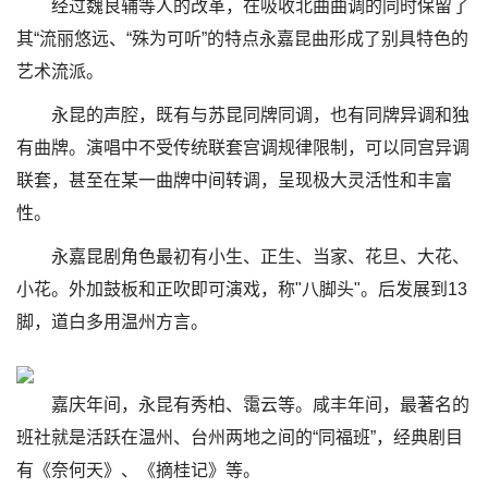
经过魏良辅等人的改革，在吸收北曲曲调的同时保留了
其“流丽悠远、“殊为可听”的特点永嘉昆曲形成了别具特色的
艺术流派。
永昆的声腔，既有与苏昆同牌同调，也有同牌异调和独
有曲牌。演唱中不受传统联套宫调规律限制，可以同宫异调
联套，甚至在某一曲牌中间转调，呈现极大灵活性和丰富
性。
永嘉昆剧角色最初有小生、正生、当家、花旦、大花、
小花。外加鼓板和正吹即可演戏，称"八脚头"。后发展到13
脚，道白多用温州方言。
嘉庆年间，永昆有秀柏、霭云等。咸丰年间，最著名的
班社就是活跃在温州、台州两地之间的“同福班”，经典剧目
有《奈何天》、《摘桂记》等。