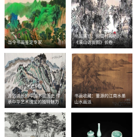
书画展览：徐雪村和他的
当今书画鉴定专家
《溪山访友图》长卷
源远流长的中国书画历史 传
书画收藏：董源的江南水墨
承中华艺术瑰宝的独特魅力
山水画派