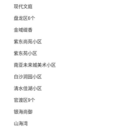
现代文庭
盘龙区6个
金域缇香
紫东尚苑小区
紫东苑小区
南亚未来城美术小区
白沙润园小区
清水佳湖小区
官渡区9个
银海尚御
山海湾