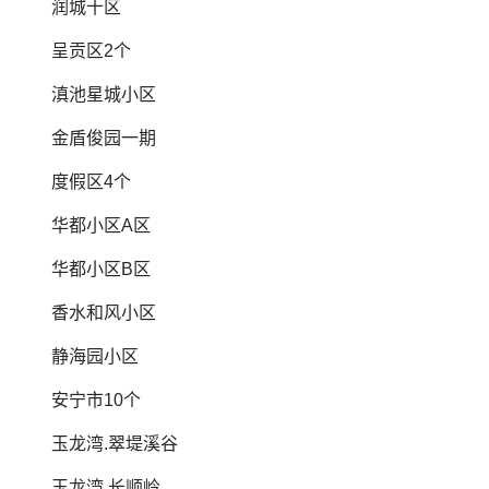
润城十区
呈贡区2个
滇池星城小区
金盾俊园一期
度假区4个
华都小区A区
华都小区B区
香水和风小区
静海园小区
安宁市10个
玉龙湾.翠堤溪谷
玉龙湾.长顺岭