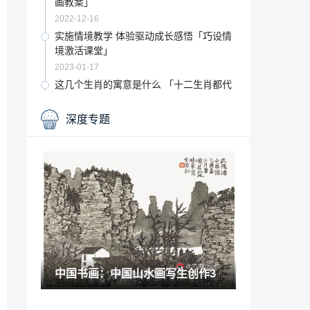
画教案」
2022-12-16
实施情境教学 体验驱动成长感悟「巧设情
境激活课堂」
2023-01-17
这几个生肖的寓意是什么 「十二生肖都代
表什么意思」
2023-01-29
深度专题
鉴赏百科：微拍堂逸成拍卖携央视鉴宝专
家朱民英开启古瓷百万大拍
2021-07-11
美国萨凡纳艺术设计大学「萨凡纳艺术学
费」
2023-02-02
2021年女神节送什么礼物「女神节送什么
好」
2022-12-15
中国书画：中国山水画写生创作3
艺术类最好考的专业「艺考最容易过的三
大专业」
2023-01-09