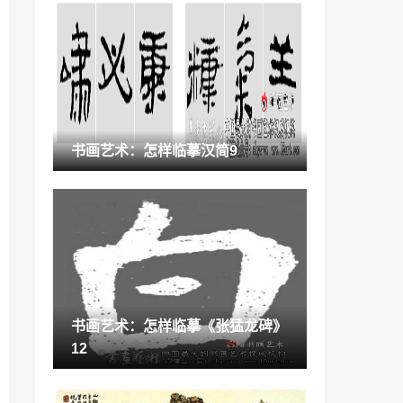
2021各省艺术统考分数线「2021年播音主
持分数线」
2022-12-31
衍纸艺术作品「衍纸各种花朵」
2023-02-03
西藏非遗传承人,让石头拈花一笑「鹅卵石
书画艺术：怎样临摹汉简9
艺术品摆件」
2022-12-01
小姐姐舞蹈艺术照写真图片「舞蹈写真拍
照姿势」
2022-11-25
收藏要闻：“伯年国艺”全国写意人物画展
复评结果
2021-12-08
书画艺术：怎样临摹《张猛龙碑》
“佛山”陶博会即将来临,多个品牌热点预告
12
2022-11-25
2022年卡塔尔世界杯倒计时「生命倒计时