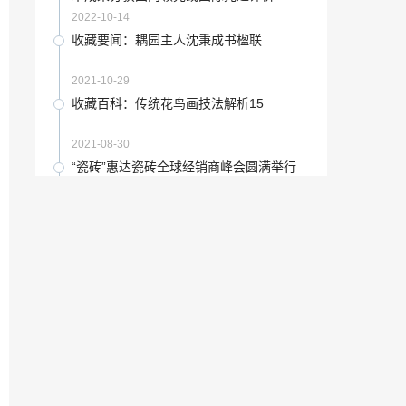
2022-12-07
2022-10-14
文学理论第一章文学的性质框架「文学理
收藏要闻：耦园主人沈秉成书楹联
论的基本形态有」
2023-01-24
2021-10-29
纸是文房四宝之一其他三宝是什么「文房
收藏百科：传统花鸟画技法解析15
四宝是笔墨纸和什么」
2022-12-01
2021-08-30
魏云飞——国画的\\「最有意境的国画」
“瓷砖”惠达瓷砖全球经销商峰会圆满举行
2023-01-24
2022-11-05
加盟少儿美术课程的市场发展前景怎么样
具象绘画的代表画家「表现主义画作」
「少儿美术行业发展有前景吗」
2023-01-16
2022-12-22
美女书法家「80后博士出任副厅长」
陈志军 海南「海南陈桂芳」
2022-12-31
2022-12-02
策展:一种推动社会创新的行动方式「国际
走专业化路线「我们走在正确的道路上」
策展」
2023-01-15
2022-11-17