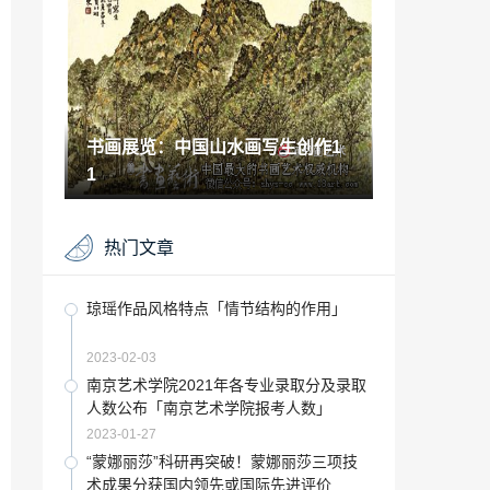
死之钟计时器」
2022-11-19
乐山大佛夜游三江图片「乐山大佛夜游三
江坐多久的船」
2023-01-20
书画展览：中国山水画写生创作1
伦敦艺术大学切尔西艺术设计学院「英国
伦敦切尔西学院」
1
2023-01-12
宋徽宗信奉道教「宋徽宗的画儿」
热门文章
2022-11-22
收藏要闻：摄影艺术的美学与智慧
琼瑶作品风格特点「情节结构的作用」
2021-11-22
2023-02-03
海南高中特长生招生「海口特长生招生」
南京艺术学院2021年各专业录取分及录取
人数公布「南京艺术学院报考人数」
2022-12-11
2023-01-27
香港国际艺术节「2020年香港艺术节」
“蒙娜丽莎”科研再突破！蒙娜丽莎三项技
术成果分获国内领先或国际先进评价