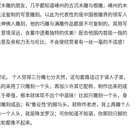
藏木雕的朋友，几乎都知道嵊州的古沉木雕与根雕，嵊州的木
无法复制的写意雕刻。以此为代表性的是中国根雕界的领军人
长神佛人雕刻，他的巧雕与满雕作品都是不可复制的。其用写
，意境深远，含蓄中透着独特的优美！配合他国内首屈一指的
美意及亲和力无与伦比，不会使欣赏者有一丝一毫的不适感！
论。 个人觉得三分雕七分天然，这句套路话过于误人子弟，
色的采用了只雕刻一个头，再加少许其它配称，制作出来的成
过于牵强，根本就体现不出个中滋味！比如只雕刻一个头，身
雕刻成品；有“象征性”的脚与头，就称作老虎，背上再雕个人
雕一个人头，就是降龙罗汉；可你知道不知道，你那四只脚的
连蛇都像不起来。