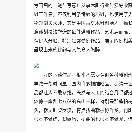
考国画的工笔与写意！从事木雕行业与爱好收
雕工作者，不仅利用了传统的巧雕，也使用了
物郑剑夫大师，又是中国古沉木雕创始人，擅
意雕刻技法塑造的每件满雕作品，艺术层面高
神佛人开脸，特别是弥勒佛作品，展示的佛相
呈现出来的佛韵与大气令人陶醉！
好的木雕作品，根本不需要强调各种雕刻理
导致一段时间里，国内许多根雕成品，都清一
品都让人不敢恭维，天然与人工的结合几乎都
体像一座乱七八糟的高山一样，特别是那些柏树
头，就是卧虎罗汉，有点扭曲就被称作龙，再
根本不像虎，却像狗；扭曲的也根本不像龙，