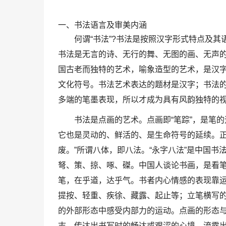
一、书法语言及审美内涵
何谓“书法”?书法是按照汉字形式特点及
书法是无言的诗、无行的舞、无图的画、无声
国古老而独特的艺术，喻象造型的艺术，是汉
文化符号。书法艺术表达的题材是汉字；书法
多端的笔墨表现，所以才成为具有风韵独特的视觉
书法是点画的艺术。点画即“笔踪”，是笔
它也是灵动的、鲜活的、是生命符号的延续。正
废。”所谓八体，即八法。“永字八法”是中国
弩、策、掠、啄、磔。中国人谈论书画，是看笔
笔，在乎道，达乎气。书者内心情感的表现靠
提按、轻重、疾徐、藏露、起止等；立笔横写的
的外部形态中感受内部力的运动。点画的形态
志。传达出书写时的畅达或艰涩的心境，流露出