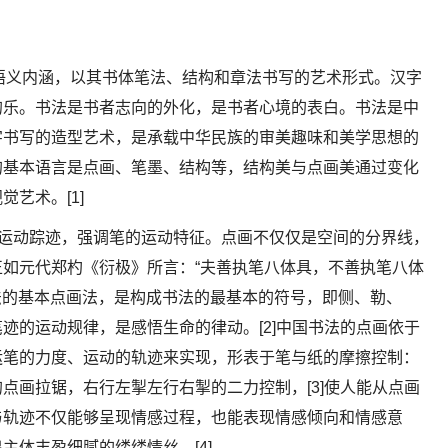
其语义内涵，以其书体笔法、结构和章法书写的艺术形式。汉字
的乐。书法是书者志向的外化，是书者心境的表白。书法是中
字书写的造型艺术，是承载中华民族的审美趣味和美学思想的
的基本语言是点画、笔墨、结构等，结构美与点画美通过变化
艺术。[1]
的运动踪迹，强调笔的运动特征。点画不仅仅是空间的分界线，
如元代郑杓《衍极》所言：“夫善执笔八体具，不善执笔八体
书法的基本点画法，是构成书法的最基本的符号，即侧、勒、
迹的运动规律，是感悟生命的律动。[2]中国书法的点画依于
运笔的力度、运动的轨迹来实现，形表于笔与纸的摩擦控制：
点画拉锯，右行左掣左行右掣的二力控制，[3]使人能从点画
与轨迹不仅能够呈现情感过程，也能表现情感倾向和情感意
主体丰盈细腻的缕缕情丝。[4]