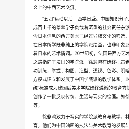
义上的中西艺术交流。
“五四”运动以后，西学日盛。中国知识分
成百上千的莘莘学子负载着沉重的社会责任东
含日本信息的西方美术已经过异族文化的筛选、
在日本所学既非纯正的学院派绘画，也非印象派绘
着日本的艺术情调。20世纪初，法国是西方艺
之路指向了法国的学院派，徐悲鸿在始终把古
功训练，掌握了构图、造型、透视、色彩、明
方模式建立和发展了中国学院派的教学体系。以
统”标准成为建国后美术学院始终遵循的教育方针
创作了一批反映传统、生活与现实的绘画。如
等。
徐悲鸿致力于写实的学院派教育与教学，
育。他们为中国油画的技法与美术教育的发展