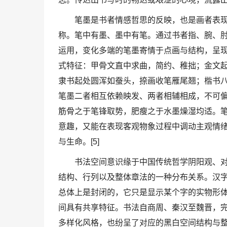
笔墨是书者情感哲思的反映，也是画者表
称。笔中有墨、墨中有笔。通过书者指、腕、
运用，变化多端的笔墨寄情于点画与结构，呈
式特征：甲骨文直中求曲，简约、稚拙；金文
隶书起处圆浑如蚕头，捺画收笔雁尾翘；楷书
笔墨二者相互依赖映发、两者相辅相成，不可
筋骨之于笔锋取势，肥瘦之于水墨燥湿均适。
意趣，又能在表现客观物象过程中调动主观情绪
与生命。[5]
书法空间意识缘于中国传统哲学阴阳观、对
结构、行列以及整体章法的一种分布关系。汉
总体上是封闭的，它只是显示某个字的实物形
间具有共享特征。书法自商周、秦汉至魏晋，
多样化风格，也纷呈了对应的黑白空间结构与