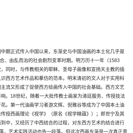
明中期正式传入中国以来，东渐史与中国油画的本土化几乎是
而合、由乱而治的社会剧烈变革时期。明万历十一年（1583
教，同时，与传教相关的耶稣、圣母子画像和宣扬天主教的插
认识西方艺术作品和摹仿的范本。明末清初的文人对于实用科
潮主流又形成了促使西方绘画传入中国的社会基础。西方文艺
响。18世纪，随着一大批传教士画家为清廷服务、传授技法
开花。第一代油画学习者游文辉、倪雅谷等成为了中国本土油
也传授西画理论《视学》（原名《视学精蕴》）；郎世宁及其
西到中，又经历了中西结合的过程，对东西方艺术的结合进行
衰落，艺术实践活动也告一段落。但这次西画东渐是一次真正意