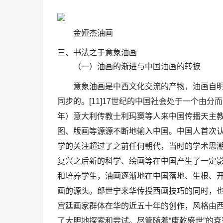
金娅杰油画
三、书法之于意象油画
（一）油画的渐进与中国油画的转捩
意象油画是中西文化交流的产物，油画自
同步的。[11]17世纪的中国社会处于一个由分
年）意大利传教士利玛窦等人来中国传播天主
图、版画等源源不断地输入中国。中国人首次
学的关注超过了之前任何朝代，当时的学术思
复兴之后新的科学、绘画等在中国产生了一定影
和培养学生，油画逐渐地在中国落地、生根、
画的源头。郎世宁来华传授西画技巧的同时，
宫廷画家群体在华的近五十年的创作，风格由
了大胆地探索和尝试。尽管随着“康乾盛世”的