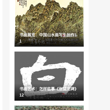
“空间设计”欧文莱陶瓷亮相东莞国际设计
周，探寻商业空间设计新主张
2022-09-16
藏族人物雕塑「西藏非遗培训首次聚焦藏
族传统雕塑」
2022-12-01
书画展览：中国山水画写生创作1
夜钓使用白光灯好还是紫光灯好呢「夜钓
1
灯评测」
2023-02-07
书画作品：2015华夏收藏网第十届藏友会
将于本周末在上海召开
2021-07-05
桂林高中新教材「桂林学区改革」
2022-11-30
书画艺术：怎样临摹《张猛龙碑》
玄武区的幼儿园「锁金村第一幼儿园」
12
2023-01-23
郑州举办世博会「宇达创意中心社区」