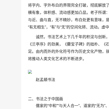
将字内、字外布白的界限完全打破，彻底解放了
横有象，体积感、流动感更加凸显。老子所谓：“
与近、曲与直，无不精妙，布白处更有意味，
“有无相生”，“有”与“无”的空间化转、流动。
诚然，书法艺术上下几千年的积淀与创新
《兰亭序》的劲美，《爨宝子碑》的拙朴、《石
足。由内而外的外化符号作为历史文化产物，
将推动人类文化艺术的不断进步。
赵孟頫书法
二、书法之于中国画
儒家的“中和”“与天人合一”、道家的“无为