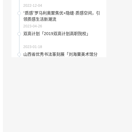
2022-11-28
2022-12-04
备课组长是个什么角色「组长的角色是什
“质感”罗马利奥聚焦优+隐缝·质感空间，引
么」
领质感生活新潮流
2022-12-10
2023-04-26
防腐涂料有哪些品牌「防腐漆的种类」
双高计划「2019双高计划高职院校」
2022-11-24
2023-01-18
冷知识 图形设计也需要心理学吗「图形对
山西省优秀书法篆刻展「刘海粟美术馆分
心理的影响」
馆近期展览」
2023-01-19
2022-12-15
收藏要闻：掌中宝：安徽书画APP
北京美术馆画展「第六届全国青年美术作
品展」
2021-07-07
2023-02-04
书法的精髓所在「中国书法的精髓是什
奥黛丽赫本优雅是唯一不会褪色的美「赫
么」
本风艺术照」
2022-12-29
2022-12-26
朝鲜有女团吗「朝鲜女团」
成都艺考生文化课培训选哪家「成都艺术
生怎么选择文化课补习学校 」
2023-01-08
2022-12-15