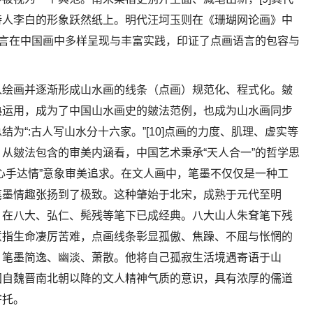
诗人李白的形象跃然纸上。明代汪坷玉则在《珊瑚网论画》中
语言在中国画中多样呈现与丰富实践，印证了点画语言的包容与
入绘画并逐渐形成山水画的线条（点画）规范化、程式化。皴
熟运用，成为了中国山水画史的皴法范例，也成为山水画同步
为“:古人写山水分十六家。”[10]点画的力度、肌理、虚实等
从皴法包含的审美内涵看，中国艺术秉承“天人合一”的哲学思
心手达情”意象审美追求。在文人画中，笔墨不仅仅是一种工
笔墨情趣张扬到了极致。这种肇始于北宋，成熟于元代至明
，在八大、弘仁、髡残等笔下已成经典。八大山人朱耷笔下残
意指生命凄厉苦难，点画线条彰显孤傲、焦躁、不屈与怅惘的
，笔墨简逸、幽淡、萧散。他将自己孤寂生活境遇寄语于山
国自魏晋南北朝以降的文人精神气质的意识，具有浓厚的儒道
寄托。