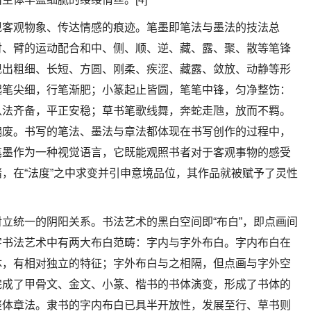
现客观物象、传达情感的痕迹。笔墨即笔法与墨法的技法总
肘、臂的运动配合和中、侧、顺、逆、藏、露、聚、散等笔锋
现出粗细、长短、方圆、刚柔、疾涩、藏露、敛放、动静等形
起笔尖细，行笔渐肥；小篆起止皆圆，笔笔中锋，匀净整饬：
八法齐备，平正安稳；草书笔歌线舞，奔蛇走虺，放而不羁。
偏废。书写的笔法、墨法与章法都体现在书写创作的过程中，
笔墨作为一种视觉语言，它既能观照书者对于客观事物的感受
，在“法度”之中求变并引申意境品位，其作品就被赋予了灵性
立统一的阴阳关系。书法艺术的黑白空间即“布白”，即点画间
字书法艺术中有两大布白范畴：字内与字外布白。字内布白在
体，有相对独立的特征；字外布白与之相隔，但点画与字外空
完成了甲骨文、金文、小篆、楷书的书体演变，形成了书体的
整体章法。隶书的字内布白已具半开放性，发展至行、草书则