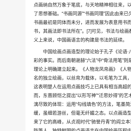
点画纳自然万象于笔底，与天地精神相往来，
了思想基础。“书画同源”“书画同理”因此由来
书画最初是同体而未分，进而发展为表意用书而
书，其画法即书法所在”。[7]可见，书法与
义上来说，中国画语言的构建是书法的延续。
中国绘画点画造型的理论始于孔子《论语·八佾
彩的事实。而后南朝谢赫“六法”中“骨法用笔”
理论上明确建立起来。《人物龙凤帛画》《人
名的独立绘画，以丝帛为载体，以毛笔为工具
这表明楚人在运用点画技巧上已具有相当高超
而，东晋顾恺之提出“以形写神”“迁思妙得”的
漓尽致的体现：运用“勾线填色”的方法，笔墨
缓，虽细若游丝，但毫无纤媚之态。以点画造
来了它的高峰，从贞观时代“驰誉丹青”的阎立本
昉等人，独特鲜明的点画语言在中国绘画历程中