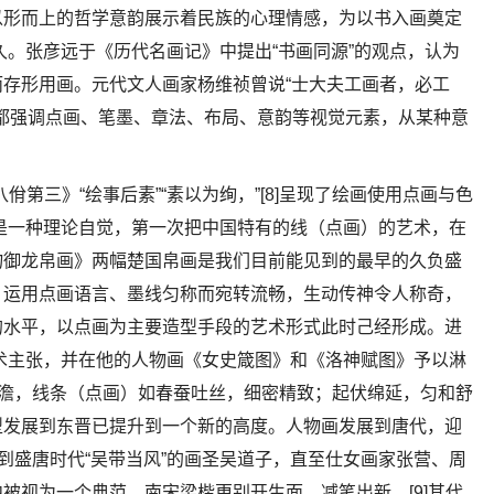
以形而上的哲学意韵展示着民族的心理情感，为以书入画奠定
已久。张彦远于《历代名画记》中提出“书画同源”的观点，认为
存形用画。元代文人画家杨维祯曾说“士大夫工画者，必工
绘画都强调点画、笔墨、章法、布局、意韵等视觉元素，从某种意
第三》“绘事后素”“素以为绚，”[8]呈现了绘画使用点画与色
则是一种理论自觉，第一次把中国特有的线（点画）的艺术，在
物御龙帛画》两幅楚国帛画是我们目前能见到的最早的久负盛
，运用点画语言、墨线匀称而宛转流畅，生动传神令人称奇，
的水平，以点画为主要造型手段的艺术形式此时己经形成。进
艺术主张，并在他的人物画《女史箴图》和《洛神赋图》予以淋
简澹，线条（点画）如春蚕吐丝，细密精致；起伏绵延，匀和舒
型发展到东晋已提升到一个新的高度。人物画发展到唐代，迎
到盛唐时代“吴带当风”的画圣吴道子，直至仕女画家张营、周
被视为一个典范。南宋梁楷更别开生面、减笔出新，[9]其代