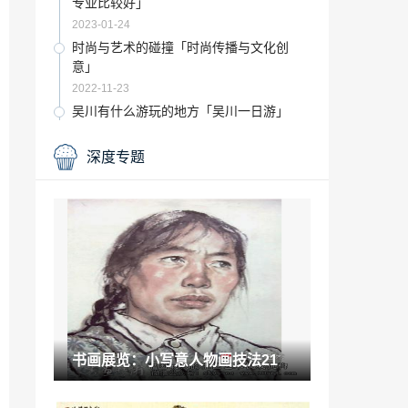
专业比较好」
2023-01-24
时尚与艺术的碰撞「时尚传播与文化创
意」
2022-11-23
吴川有什么游玩的地方「吴川一日游」
2022-11-29
深度专题
收藏要点：工艺美术大师侯宇台九十华诞
遗作展在郑州举办
2021-05-22
美丽的大自然 装进了她的艺术作品中英文
「印象派画家在描绘物体时所追求的是」
2022-12-10
人生阅读艺术:如何把书当作朋友「学会和
书交朋友」
2023-01-27
书画展览：小写意人物画技法21
古韵匠心成就江南艺术特色「江南生活美
学展」
2022-12-21