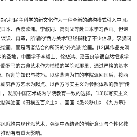
子决心把民主科学的新文化作为一种全新的结构模式引入中国。
渡日本、西渡欧洲。李叔同、高剑父等赴日本学习西画。但饱
误读、再造，所谓的“西方美术”已经损耗了不少信息。李叔同
画，而是两者结合的所谓的“外光派”绘画。[12]其作品充满
术的圣地，中国学子李毅士、徐悲鸿、潘玉良等很自然把求学
希腊罗马的古典艺术作为楷模的学院派那里，通过严格的基本
暗、解剖等知识与技巧。以徐悲鸿为首的学院派回国后，按西
研究西方艺术为起点、以西方写实主义为参照体系的教学“传
，发展中国艺术成为学院教育一致的选择，[13]以写实主义
徐悲鸿油画《田横五百义士》、国画《愚公移山》《九方皋》
林风眠推崇现代派艺术，强调中西结合的创新意识与个性化教
与推动有着重大影响。