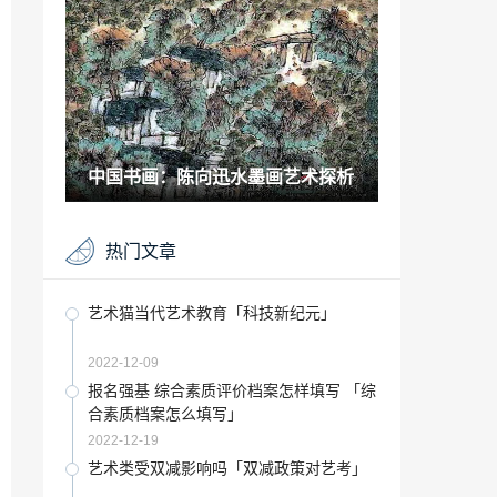
2023-01-27
“瓷砖”金豪大理石瓷砖客厅装修效果图
2022-10-29
古玩赏析：梁启超集句联收藏故事拾趣
中国书画：陈向迅水墨画艺术探析
2021-07-08
博物馆 咖啡「日本博物馆文创产品」
热门文章
2023-01-01
收藏要闻：六人联展走进北京大观园红楼
艺术猫当代艺术教育「科技新纪元」
文化博物馆
2021-05-25
2022-12-09
关于吉他的职业「学吉他有出路吗」
报名强基 综合素质评价档案怎样填写 「综
合素质档案怎么填写」
2023-01-05
2022-12-19
最流行的墙面涂料是什么「现代最流行的
艺术类受双减影响吗「双减政策对艺考」
墙面装饰是哪些材料」