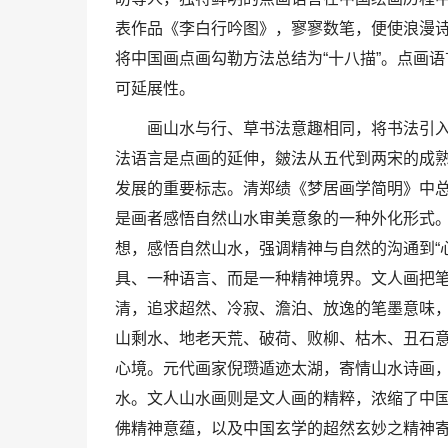
表作品《李白行吟图》，寥寥数笔，便使浪漫
将中国画点画勾勒方法总结为“十八描”。点画
可延展性。
画山水与行、草书法意趣相同，将书法引
法语言是点画的延伸，皴法从五代到两宋的成
发展的重要标志。清郑绩《梦居画学简明》中总结
是画者感悟自然山水审美意象的一种外化形式。
想，感悟自然山水，强调精神与自然的沟通到“
具、一种语言、而是一种精神境界。文人画把
清，追求超然、冷寂、澹泊、放逸的笔墨意味
山剩水、地老天荒、破荷、败柳、枯木、丑石
心境。元代画家倪瓒遁迹太湖，寄情山水诗画
水。文人山水画则是文人画的精粹，浓缩了中
佛精神意蕴，以及中国玄学的超然玄妙之精神