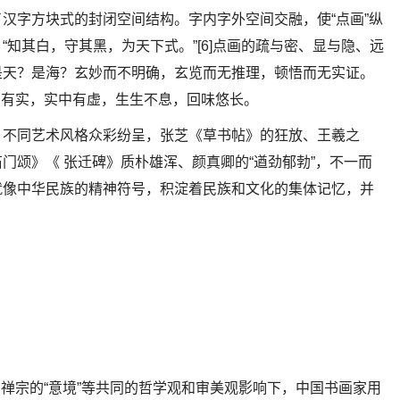
汉字方块式的封闭空间结构。字内字外空间交融，使“点画”纵
知其白，守其黑，为天下式。”[6]点画的疏与密、显与隐、远
是天？是海？玄妙而不明确，玄览而无推理，顿悟而无实证。
虚中有实，实中有虚，生生不息，回味悠长。
，不同艺术风格众彩纷呈，张芝《草书帖》的狂放、王羲之
门颂》《 张迁碑》质朴雄浑、颜真卿的“遒劲郁勃”，不一而
就像中华民族的精神符号，积淀着民族和文化的集体记忆，并
”、禅宗的“意境”等共同的哲学观和审美观影响下，中国书画家用