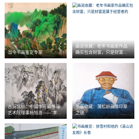
画说收藏：老年书画家作品
当今书画鉴定专家
确实包含财富，只是财富是
属于经营者的
古玩赏析：中国李可染书画
书画收藏：蒲松龄画像印章
艺术院理事杨旭尧——“李家
之谜
山水”经典传承