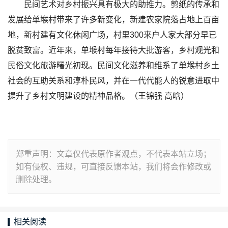
民间艺术对乡村振兴具有极大的助推力。剪纸的传承和
发展给单堠村带来了许多新变化，新建农家院落占地上百亩
地，新村建有文化休闲广场，村里300来户人家大部分早已
脱贫致富。近年来，单堠村每年接待大批游客，乡村观光和
民俗文化旅游曙光初现。民间文化滋养和维系了单堠村乡土
社会的互助关系和淳朴民风，并在一代代能人的锐意进取中
提升了乡村文明建设的精神品格。（王锦强 高晗）
郑重声明：文章仅代表原作者观点，不代表本站立场；
如有侵权、违规，可直接反馈本站，我们将会作修改或
删除处理。
相关阅读