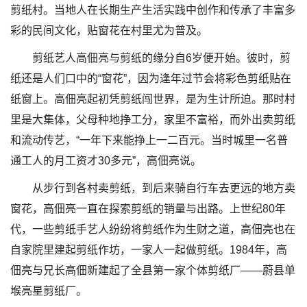
剪纸村。当地人在长期生产生活实践中创作和传承了丰富多
彩的民间文化，贴窗花在村里尤为普及。
剪纸艺人高佃亮与剪纸的缘分自6岁便开始。彼时，剪
纸还是人们口中的“窗花”，因为逢年过节会将彩色剪纸贴在
纸窗上。高佃亮起初凭剪纸闯世界，是为生计所迫。那时村
里是大集体，父母种地挣工分，家里不富裕，而外出卖剪纸
和流动传艺，“一年下来能挣上一二百元。当时城里一名普
通工人的月工资才30多元”，高佃亮说。
从步行到各村卖剪纸，到后来骑自行车去更远的地方卖
窗花，高佃亮一直在探索剪纸的销量与出路。上世纪80年
代，一些剪纸手艺人纷纷将剪纸作为生财之道，高佃亮也在
自家院里建起剪纸作坊，一家人一起做剪纸。1984年，高
佃亮与兄长高佃新建起了全县第一家个体剪纸厂——蔚县单
堠亮星剪纸厂。