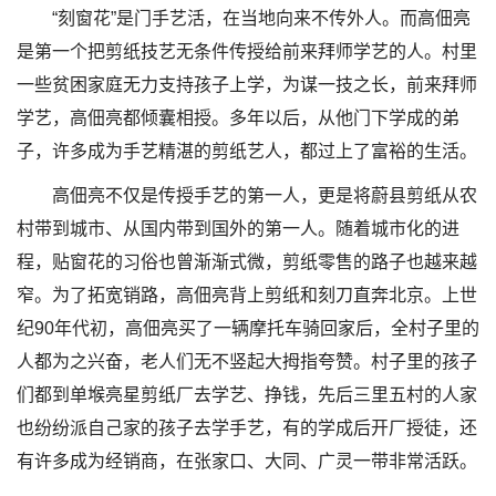
“刻窗花”是门手艺活，在当地向来不传外人。而高佃亮
是第一个把剪纸技艺无条件传授给前来拜师学艺的人。村里
一些贫困家庭无力支持孩子上学，为谋一技之长，前来拜师
学艺，高佃亮都倾囊相授。多年以后，从他门下学成的弟
子，许多成为手艺精湛的剪纸艺人，都过上了富裕的生活。
高佃亮不仅是传授手艺的第一人，更是将蔚县剪纸从农
村带到城市、从国内带到国外的第一人。随着城市化的进
程，贴窗花的习俗也曾渐渐式微，剪纸零售的路子也越来越
窄。为了拓宽销路，高佃亮背上剪纸和刻刀直奔北京。上世
纪90年代初，高佃亮买了一辆摩托车骑回家后，全村子里的
人都为之兴奋，老人们无不竖起大拇指夸赞。村子里的孩子
们都到单堠亮星剪纸厂去学艺、挣钱，先后三里五村的人家
也纷纷派自己家的孩子去学手艺，有的学成后开厂授徒，还
有许多成为经销商，在张家口、大同、广灵一带非常活跃。