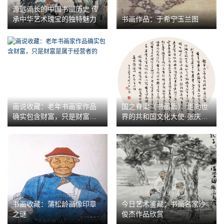
源远流长的中国书画历史 传
承中华艺术瑰宝的独特魅力
书画作品：于希宁玉兰图
画说收藏：老年书画家作品
国之脊梁（书画篇）·走向世
确实包含财富，只是财富是
界的共和国文化大使·张庆祥
属于经营者的
作品展
书画收藏：蒲松龄画像印章
今日艺术鉴藏：书画名家沙
之谜
俊杰作品欣赏