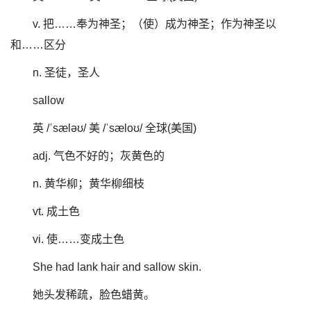
v. 把……奉为神圣；（使）成为神圣；作为神圣以
和……区分
n. 圣徒，圣人
sallow
英 /ˈsæləʊ/ 美 /ˈsæloʊ/ 全球(美国)
adj. 气色不好的；灰黄色的
n. 黄华柳；黄华柳细枝
vt. 成土色
vi. 使……变成土色
She had lank hair and sallow skin.
她头发稀疏，脸色蜡黄。