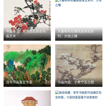
书画展览：詹庚西及其花鸟
大麗和和花耀高级珠宝系
画艺术
列：大地之耀
当今书画鉴定专家
书画作品：于希宁玉兰图