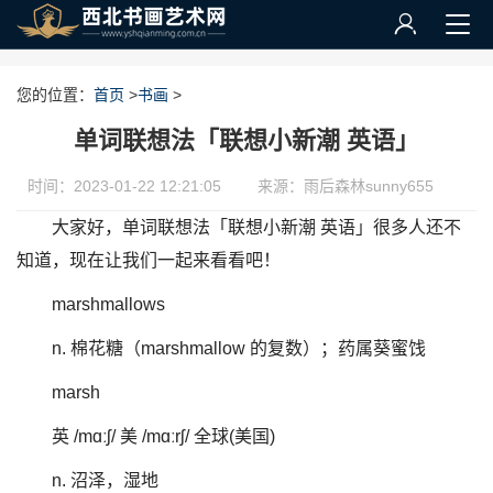
您的位置：
首页
>
书画
>
单词联想法「联想小新潮 英语」
时间：2023-01-22 12:21:05
来源：雨后森林sunny655
大家好，单词联想法「联想小新潮 英语」很多人还不
知道，现在让我们一起来看看吧！
marshmallows
n. 棉花糖（marshmallow 的复数）；药属葵蜜饯
marsh
英 /mɑːʃ/ 美 /mɑːrʃ/ 全球(美国)
n. 沼泽，湿地