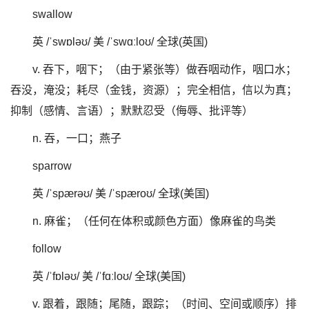
swallow
英 /ˈswɒləʊ/ 美 /ˈswɑːloʊ/ 全球(英国)
v. 吞下，咽下；（由于紧张等）做吞咽动作，咽口水；
吞没，淹没；耗尽（金钱，资源）；完全相信，信以为真；
抑制（感情、言语）；默默忍受（侮辱、批评等）
n. 吞，一口；燕子
sparrow
英 /ˈspærəʊ/ 美 /ˈspæroʊ/ 全球(美国)
n. 麻雀；（任何在体积或颜色方面）像麻雀的鸟类
follow
英 /ˈfɒləʊ/ 美 /ˈfɑːloʊ/ 全球(美国)
v. 跟着，跟随；尾随，跟踪；（时间、空间或顺序）排