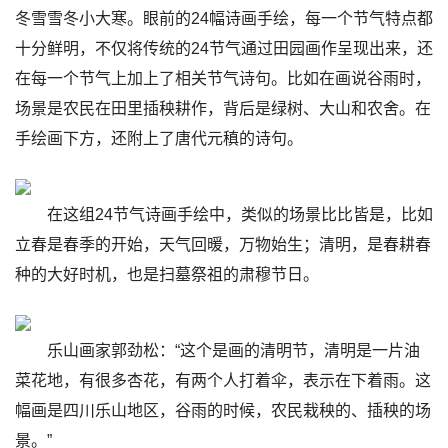
冬雪雪冬小大寒。眼前的24幅诗画手绘，每一个节气特点都
十分鲜明，不仅将传统的24节气通过田园画作呈现出来，还
在每一个节气上加上了相关节气诗句。比如在画说谷雨时，
场景是农民在田里插秧耕作，背后是绿树、大山和农舍。在
手绘画下方，还附上了唐代元稹的诗句。
在这组24节气诗画手绘中，类似的场景比比皆是，比如
立春是春季的开始，天气回暖，万物始生；清明，是春耕春
种的大好时机，也是扫墓祭祖的肃穆节日。
乐山画家郭劲松：“这个是画的清明节，清明是一片油
菜花地，有很多杏花，有两个人打着伞，表示在下着雨。这
幅画是四川乐山地区，谷雨的时候，农民栽秧的、插秧的场
景。”