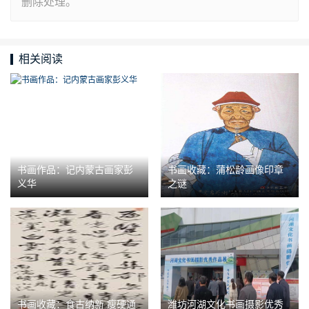
删除处理。
相关阅读
书画作品：记内蒙古画家彭
书画收藏：蒲松龄画像印章
义华
之谜
书画收藏：食古纳新 瘦硬通
潍坊河湖文化书画摄影优秀