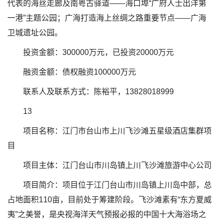
代表的海丝走廊及南粤古驿道——海口埠“广府人士出洋第
一港”主题公园；广海打造海上丝绸之路重要节点——广海
卫城遗址公园。
投资金额：300000万元，已投资20000万元
融资金额：债权融资100000万元
联系人及联系方式：陈裕平，13828018999
13
项目名称：江门市台山市上川飞沙滩五星级酒店集群项
目
项目主体：江门台山市川岛镇上川飞沙滩旅游中心公司
项目简介：项目位于江门台山市川岛镇上川岛中部，总
占地面积110亩，目前处于筹建阶段。飞沙滩素有“东方夏威
夷”之美誉，是央视海洋天气预报必报的中国十大海浴场之