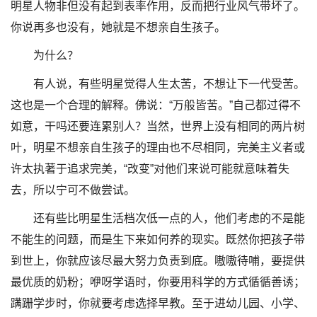
明星人物非但没有起到表率作用，反而把行业风气带坏了。
你说再多也没有，她就是不想亲自生孩子。
为什么？
有人说，有些明星觉得人生太苦，不想让下一代受苦。
这也是一个合理的解释。佛说：“万般皆苦。”自己都过得不
如意，干吗还要连累别人？当然，世界上没有相同的两片树
叶，明星不想亲自生孩子的理由也不尽相同，完美主义者或
许太执著于追求完美，“改变”对他们来说可能就意味着失
去，所以宁可不做尝试。
还有些比明星生活档次低一点的人，他们考虑的不是能
不能生的问题，而是生下来如何养的现实。既然你把孩子带
到世上，你就应该尽最大努力负责到底。嗷嗷待哺，要提供
最优质的奶粉；咿呀学语时，你要用科学的方式循循善诱；
蹒跚学步时，你就要考虑选择早教。至于进幼儿园、小学、