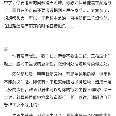
中学，你要考虑的问题铺天盖地，你必须保证他赢在起跑线
上，而且在终点前还要远远把别人甩在身后……太复杂了，
想想都头大。所以，干脆标本兼治，直接斩断三千烦恼丝，
在困难还没有萌芽的时候直接扼杀……
你有没有想过，我们在对待要不要生二孩、三孩这个问
题上，脑海中呈现的复杂性，跟如何处理垃圾有类似之处。
既然是垃圾，明明就是废物。可是单纯地扔掉，似乎也
不能解决问题。即使有司不追究你随地抛掷垃圾、造成环境
污染的责任，难道邻居也可以对你的行为坐视不理吗？退一
步讲，就算邻居能够掩鼻绕道而行，长此以往，请问你自己
受得了这个味儿吗？
生不生孩子，到底该生几个，看起来是一个家庭的内部