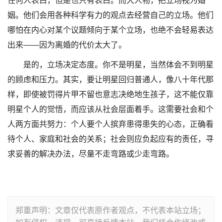
任何人表白，但是也只有表白。而大人物，把立场视为婚
姻。他们会用各种科学有力的观点去经营自己的立场。他们
哪怕在内心对某个议题倾向于某个立场，也绝不会轻易表达
出来——因为离婚的代价太大了。
是的，立场决定态度。你不是明星，当然体会不到明星
的顾虑和压力。其实，要让明星回归普通人，像八十年代那
样，即使被罚得片甲不留也意志决绝地生孩子，这不能仅靠
明星个人的觉悟，而应该从社会层面着手。这需要社会和个
人两方面共努力：个人要个人摈弃患得患失的心态，正确看
待个人、家庭和社会的关系；社会则应负起应有的责任，寻
求妥善的解决办法，尽量不走弯路或少走弯路。
郑重声明：文章仅代表原作者观点，不代表本站立场；