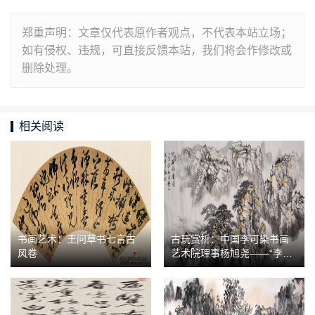
郑重声明：文章仅代表原作者观点，不代表本站立场；
如有侵权、违规，可直接反馈本站，我们将会作修改或
删除处理。
相关阅读
书画艺术：王问草书七言古
古玩赏析：中国李可染书画
风卷
艺术院理事杨旭尧——“李家
山水”经典传承