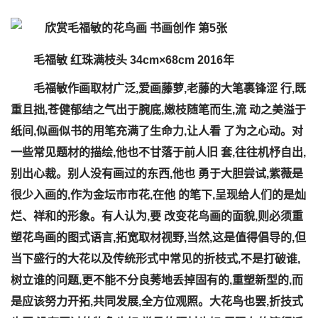
毛福敏 红珠满枝头 34cm×68cm 2016年
毛福敏作画取材广泛,爱画藤萝,老藤的大笔裹锋涩 行,既
重且拙,苍健郁结之气出于腕底,嫩枝随笔而生,流 动之美溢于
纸间,似画似书的用笔充满了生命力,让人看 了为之心动。对
一些常见题材的描绘,他也不甘落于前人旧 套,往往机杼自出,
别出心裁。别人没有画过的东西,他也 勇于大胆尝试,紫薇是
很少入画的,作为金坛市市花,在他 的笔下,呈现给人们的是灿
烂、祥和的形象。有人认为,要 改变花鸟画的面貌,则必须重
塑花鸟画的图式语言,拓宽取材视野,当然,这是值得倡导的,但
当下盛行的大花以及传统形式中常见的折枝式,不是打破谁,
树立谁的问题,更不能不分良莠地丢掉固有的,重塑新型的,而
是应该努力开拓,共同发展,全方位观照。大花鸟也罢,折技式