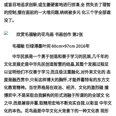
或盲目地追求创新,或生搬硬套地进行拼凑,全 然失去了理智
的控制,摆在面前的一大堆问题,统统被多元 化三个字全部遮
没了。
毛福敏 衍绿溥墨叶间 60cm×97cm 2016年
中华民族是一个勇于创造和善于学习的民族,几千年的
文化发展史是中华先民创造智慧的结晶,其整个发展过程足
以证明他们不仅善于学习,而且极注重融化,对外来文化的 态
度是融西贯中,只有这样博大的胸怀,才能养蓄特有的东方文
化教育精神。当世界格局在政治、经济、文化的激烈碰 撞
博弈中,不是采取自我解构的形式消融于所谓的的全球文 化
之中,而是兼容并蓄,取精用宏地不断充实自我,以彰显 中华文
化的本色。花鸟画是中华文化大背景下的一种文化表 现形