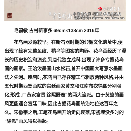
毛福敏 古村新事多 69cm×138cm 2016年
花鸟画发源较早。在新石器时期的仰韶文化遗址中,便
出现了绘有完整鱼纹、鹳鸟等图案的陶器。花鸟画经历了漫
长的历史积淀和演变,到唐代独立成科,出现了许多专擅花鸟
画的画家。王洽泼墨画山水松石,首开中国画大写意水墨画
法之先河。晚唐时,花鸟画已存在精工与粗放两种风格,并由
五代时期西蜀画院的宫廷画家黄筌和江南布衣徐熙分别强
化,形成了“黄家富贵,徐熙野逸”的两大流派。由于黄筌的画
风更能迎合宫廷口味,因此占据花鸟画统治地位达百年之
久。宋徽宗之后,工笔花鸟画开始走向衰落,宋初埋没多时的
“徐派”画风得以振起。