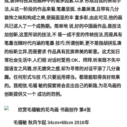
成,装饰特技其他画种中的诸多因素,以求 形成自我的表现手
法,从这一阶段的作品来看,笔墨坚挺, 水墨淋漓,且带有几分
装饰之味和构成之美,使画面显的丰 富多彩,由此可见,他的画
风已进入了一个成熟期。简单地 说,好的中国画作品,是技法
加创新,这里所说的技法,不 是一成不变的传统技法,而是具有
笔墨当随时代内涵的笔墨 技巧;所谓创新,更不是指胡拼乱凑
的标新立异,而是要求 作品具有民族审美的新意。这尤如日
常社会生活中,人们相 对话时爱用:OK、拜拜,听来既不失中
国语言之风雅,亦无唐突之感,却为寻常的对话平添了几分谐
趣。任何形式与技 巧,只要运用得当。都是能取得良好效果
的。我相信,毛福 敏的探索将会走出自己的新路,为花鸟画的
创新提供又一个 成功的范例。
毛福敏 秋风乍起 34cm×68cm 2016年