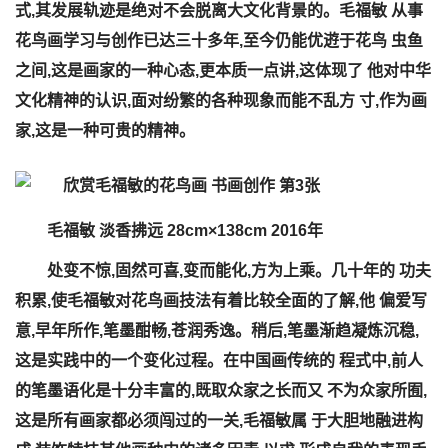
式,其发展轨迹是绝对不会脱离大文化背景的。毛福敏 从事
花鸟画学习与创作已达三十多年,至今仍能优逰于花鸟 虫鱼
之间,这是画家的一种心态,更本质一点讲,这体现了 他对中华
文化精神的认识,面对纷繁的各种现象而能不乱方 寸,作为画
家,这是一种可贵的精神。
毛福敏 淡香拂远 28cm×138cm 2016年
处变不惊,固然可喜,变而能化,方为上乘。几十年的 功夫
积累,使毛福敏对花鸟画技法有着比较全面的了解,他 偏爱写
意,早年所作,笔墨酣畅,苍润秀逸。稍后,笔墨渐趋凝炼沉稳,
这是实践中的一个变化过程。在中国画传统的 程式中,前人
的笔墨语化是十分丰富的,既取众家之长而又 不为众家所囿,
这是所有画家都必须闯过的一关,毛福敏属 于大胆地融进构