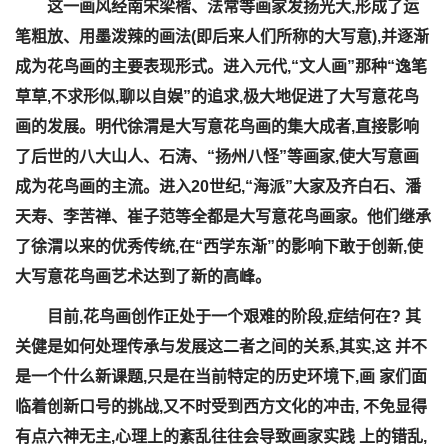
这一画风经南宋梁楷、法常等画家发扬光大,形成了运
笔粗放、用墨泼辣的画法(即后来人们所称的大写意),并逐渐
成为花鸟画的主要表现形式。进入元代,“文人画”那种“逸笔
草草,不求形似,聊以自娱”的追求,极大地促进了大写意花鸟
画的发展。明代徐渭是大写意花鸟画的集大成者,直接影响
了后世的八大山人、石涛、“扬州八怪”等画家,使大写意画
成为花鸟画的主流。进入20世纪,“海派”大家及齐白石、潘
天寿、李苦禅、崔子范等全都是大写意花鸟画家。他们继承
了徐渭以来的优秀传统,在“西学东渐”的影响下敢于创新,使
大写意花鸟画艺术达到了新的高峰。
目前,花鸟画创作正处于一个艰难的阶段,症结何在? 其
关健是如何处理传承与发展这二者之间的关系,其实,这 并不
是一个什么新课题,只是在当前特定的历史环境下,画 家们面
临着创新口号的挑战,又不时受到西方文化的冲击, 不免显得
有点六神无主,心理上的紊乱往往会导致画家实践 上的错乱,