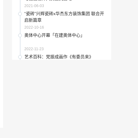
2022-12-06
2021-06-03
2023年高考语文必备篇目「高考考试用品
“瓷砖”兴辉瓷砖x华杰东方装饰集团 联合开
清单」
启新篇章
2023-01-18
2022-10-16
艺术家通过植物来创作的作品「植物艺
奥体中心开幕「在建奥体中心」
术」
2023-01-24
2022-11-23
中国书画：怀念陶冷月先生
艺术百科：党振成画作《有委员来》
2021-11-26
2021-10-17
天府国际机场太阳神鸟「3个数字能组成多
如何看体检报告「乙肝体检报告怎么看」
少组」
2022-12-24
2023-02-04
美女书法家「80后博士出任副厅长」
“杭州”森尼陶瓷杭州旗舰店开业大典，钜
惠冰爽来袭
2022-12-31
2022-10-02
阐述旅游景点的生命周期概念及应用价值
关于艺术家的名人名言「关于美术的名
「元宇宙的相关行业」
言」
2022-12-03
2023-01-14