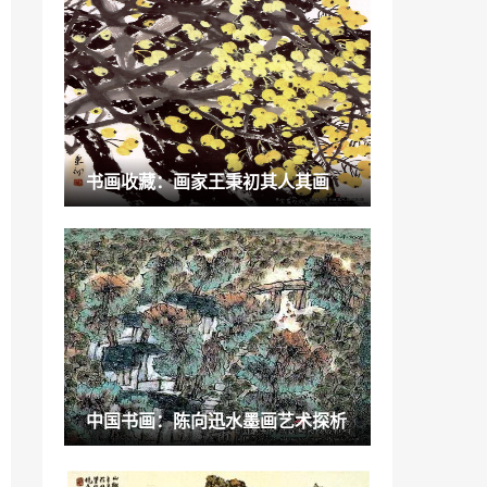
培训班线下复课「线下培训班什么时候能
开课」
2023-01-03
浙江文化创新「浙江文化创新」
2022-11-27
“瓷砖”走进梦之家瓷砖总部展厅享受沉浸
书画收藏：画家王秉初其人其画
式体验
2022-12-20
2023年高招11月1日起报名 5类考生不得
报考吗「2022年哪些学生不能参加高考」
2022-12-23
油画就是比国画好看「水墨画和油画的区
别」
2022-11-29
时装 艺术 影像 什么才是属于当代女性的
中国书画：陈向迅水墨画艺术探析
表达方式 「电影时装女装是什么风格」
2023-02-04
打人咬人不听话 可以从这些绘本开始看吗