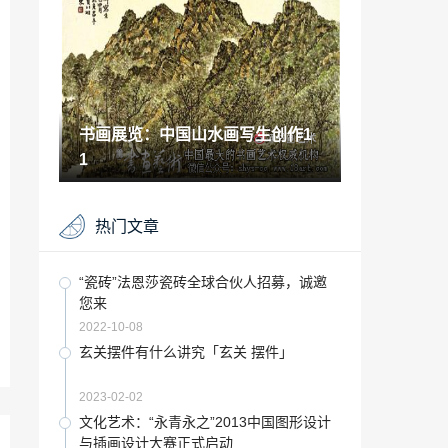
「不打人不咬人的绘本」
2022-12-09
七夕用心的礼物「送什么礼物让女生觉得
用心」
2022-12-09
书画展览：中国山水画写生创作1
最美艺术课上好艺术课并不难读后感「轻
松又有料的艺术课 这个长假推荐给爱学习
1
的爸妈」
2023-01-13
第二十课京剧趣谈「京剧大戏」
热门文章
2022-12-20
艺术赏析：祝秀琴国画作品展即将亮相北
“瓷砖”法恩莎瓷砖全球合伙人招募，诚邀
京
您来
2021-05-19
2022-10-08
“创意”中国陶瓷行业营销策划案例分析
玄关摆件有什么讲究「玄关 摆件」
2023-06-11
2023-02-02
卧室背景墙怎么设计「卧室背景墙装饰」
文化艺术：“永青永之”2013中国图形设计
与插画设计大赛正式启动