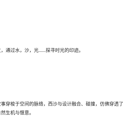
过水，沙，光......探寻时光的印迹。
故事穿梭于空间的脉络，西沙与设计融合、碰撞，仿佛穿透了
自然生机与惬意。