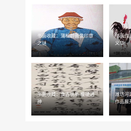
书画收藏：蒲松龄画像印章
书画作
之谜
义华
书画收藏：食古纳新 瘦硬通
潍坊河
神
作品展