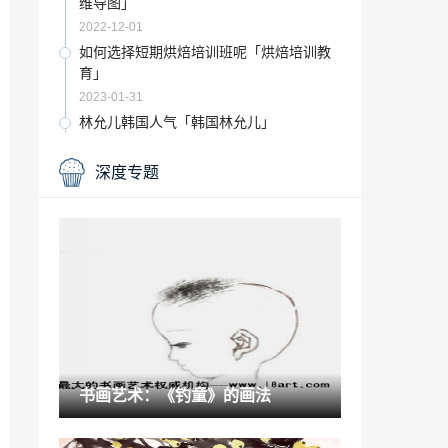
维导图」
2022-12-01
如何选择短期烘焙培训班呢「烘焙培训教
育」
2023-01-31
林允儿韩国人气「韩国林允儿」
2022-12-31
深度专题
梁楷的《泼墨仙人图》是典型的工笔人物
画「梁楷减笔人物画的代表作品」
2022-12-29
高中语文现代文阅读常考题型「高考生物
大题题型」
2022-12-16
西安城墙景色「西安城墙夜景图片」
2023-02-05
书画艺术：《钓童》的画法
丰富文艺创作「流放之路卡斯普里怨恨掉
落」
2023-01-04