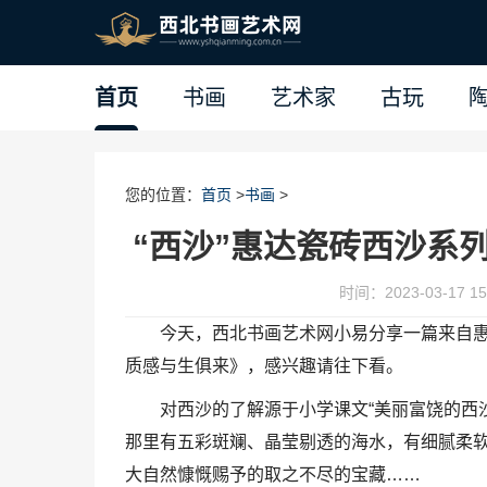
首页
书画
艺术家
古玩
您的位置：
首页
>
书画
>
“西沙”惠达瓷砖西沙系
时间：2023-03-17 15:
今天，西北书画艺术网小易分享一篇来自惠达
质感与生俱来》，感兴趣请往下看。
对西沙的了解源于小学课文“美丽富饶的西
那里有五彩斑斓、晶莹剔透的海水，有细腻柔
大自然慷慨赐予的取之不尽的宝藏……