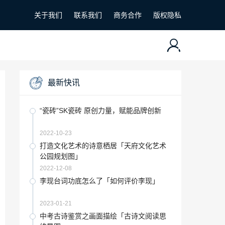
关于我们
联系我们
商务合作
版权隐私
最新快讯
“瓷砖”SK瓷砖 原创力量，赋能品牌创新
2022-10-23
打造文化艺术的诗意栖居「天府文化艺术
公园规划图」
2022-12-08
李现台词功底怎么了「如何评价李现」
2023-01-21
中考古诗鉴赏之画面描绘「古诗文阅读思