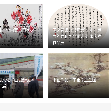
品：记内蒙古画家彭
国之脊梁（书画篇）·走向世
界的共和国文化大使·张庆祥
作品展
湖文化书画摄影优秀
书画作品：于希宁玉兰图
开展