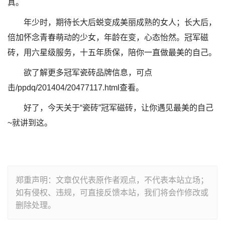
真。
年少时，期待长大后蜕变成美丽成熟的女人；长大后，
倍加怀念青春萌动的少女，年龄在变，心态怡然。冠军磁
砖，用六星级服务，十五年质保，陪你一直做最美的自己。
欲了解更多冠军瓷砖品牌信息，可点
击/ppdq/201404/20477117.html查看。
好了，今天关于“瓷砖”冠军磁砖，让你遇见最美的自己
~就讲到这。
郑重声明：文章仅代表原作者观点，不代表本站立场；
如有侵权、违规，可直接反馈本站，我们将会作修改或
删除处理。