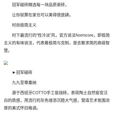
冠军磁砖精选每一块品质瓷砖，
让你就算在家也可以美得很放肆。
时尚极简主义
时下最流行的“性冷淡”风，官方说法Normcore，即极简
主义的有味说法，代表着极简与克制，是去繁求简的高级智
慧。
►冠军磁砖
九九至尊塞纳
源于西班牙COTTO手工窑烧砖，表现陶土自然窑变泛
白的质感，用流行的灰色增添沉稳大气感，营造艺术氛围浓
厚的美式怀旧格调。