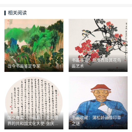
相关阅读
书画展览：詹庚西及其花鸟
当今书画鉴定专家
画艺术
国之脊梁（书画篇）·走向世
书画收藏：蒲松龄画像印章
界的共和国文化大使·张庆祥
之谜
作品展