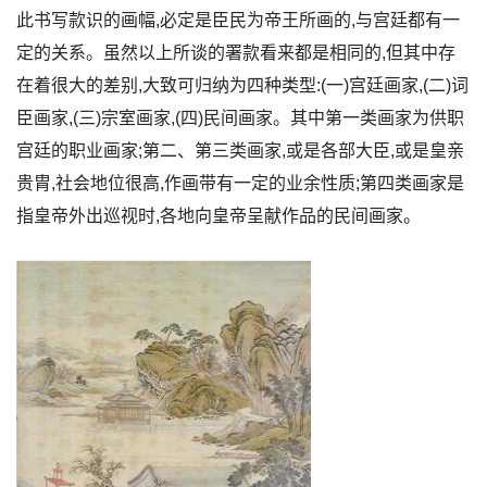
此书写款识的画幅,必定是臣民为帝王所画的,与宫廷都有一
定的关系。虽然以上所谈的署款看来都是相同的,但其中存
在着很大的差别,大致可归纳为四种类型:(一)宫廷画家,(二)词
臣画家,(三)宗室画家,(四)民间画家。其中第一类画家为供职
宫廷的职业画家;第二、第三类画家,或是各部大臣,或是皇亲
贵胄,社会地位很高,作画带有一定的业余性质;第四类画家是
指皇帝外出巡视时,各地向皇帝呈献作品的民间画家。