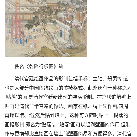
佚名《乾隆行乐图》轴
清代宫廷绘画作品的形制包括手卷、立轴、册页等,这
也是大部分中国传统绘画的装裱格式。此外还有一种称之为
“贴落”的画,是清代宫廷新出现的装潢形制。在宫殿的墙壁上
贴画是清代非常普遍的做法。画家在纸、绢上先作画,四周
再镶以绫、绢,然后贴到墙上。这种可以随时贴上、揭落的
画幅形制,即名为“贴落”。“贴落”画可以起到壁画的作用,但制
作与更换却比直接画在墙上的壁画简易和方便得多。清代宫