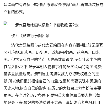
廷绘画中有许多巨幅作品,原来就是“贴落”画,后再重新装裱成
立轴的形式。
佚名《乾隆行乐图》轴
清代宫廷绘画与前代宫廷绘画在内容方面相比较无显著
区别,包括:纪实画、历史画、道释(宗教)画、花鸟画、山水
画。但它又有自己的特点:历史画数量很少,没有什么出色的
作品;相比之下,记录本朝人物和事件的纪实绘画特别突出,数
量多且质量也高。清朝是由满族以武力夺取政权建立的王
朝,所以他们更加相信自己的力量,也更加需要表现本民族的
历史人物,树立自己的形象,在历史的大舞台上力争扮演主要
角色。在当时的历史条件下,要把重大事件和重要人物形象
地记录下来,最好的办法莫过于绘画。清朝统治者充分利用