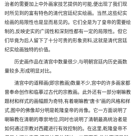
治者的需要加上中外画家技艺提供的可能,便出现了我们现
时所见到的富有特色的清代宫廷纪实绘画。当然,这些纪实
绘画的局限性也是显而易见的。它们全是为了皇帝的需要绘
制的,反映史实的广阔性和深刻性都有一定的局限性。但它
们毕竟为后人留下了十分可贵的形象资料,这就是清代宫廷
纪实绘画独特的价值。
历史画作品在清宫中数量很少,与明朝宫廷内历史画数
量较多,形成明显对比。
清宫中的道释画(即宗教画)数量不少,宫中的许多画家都
曾奉命创作和临摹过古代的宗教画。此外还有一部分喇嘛教
题材和样式的画幅颇为奇特,有着喇嘛教“唐卡”画的风格和样
式,图中的佛像却分明是乾隆皇帝的肖像。它一方面说明了
喇嘛教在清朝的尊崇地位,同时也说明了清朝最高统治者是
如何通过宗教对西藏进行有效控制的。在这里,乾隆皇帝不