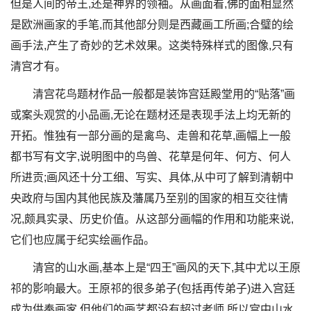
但是人间的帝王,还是神界的领袖。从画面看,佛的面相显然
是欧洲画家的手笔,而其他部分则是西藏画工所画;合璧的绘
画手法,产生了奇妙的艺术效果。这类特殊样式的图像,只有
清宫才有。
清宫花鸟题材作品一般都是装饰宫廷殿堂用的“贴落”画
或案头观赏的小品画,无论在题材还是表现手法上均无新的
开拓。惟独有一部分画的是禽鸟、走兽和花草,画幅上一般
都书写有文字,说明图中的鸟兽、花草是何年、何方、何人
所进贡;画风还十分工细、写实、具体,从中可了解到清朝中
央政府与国内其他民族及藩属乃至别的国家的相互交往情
况,颇具实录、历史价值。从这部分画幅的作用和功能来说,
它们也应属于纪实绘画作品。
清宫的山水画,基本上是“四王”画风的天下,其中尤以王原
祁的影响最大。王原祁的很多弟子(包括再传弟子)进入宫廷
成为供奉画家,但他们的画艺都没有超过老师,所以宫中山水