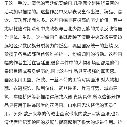
了这一手段。清代的宫廷纪实绘画,几乎完全是围绕皇帝的
活动加以描绘的。这些作品中又以表现皇帝出巡、狩猎、宴
饮、庆功等场面为多。这些画幅具有极高的历史价值。其中
尤以乾隆时期清朝中央政权与西北少数民族的关系反映得最
为具体、生动。这些绘画作品既反映了清朝中央政权平定边
远地区少数民族分裂势力的叛乱、巩固国家统一的业绩,又
赞扬了各民族部落首领维护统一、纷纷归附的行动。这些画
幅的作者生活在宫廷里,很多事件中的人物和场面都是他们
亲眼目睹或亲身经历的,因此这些作品具有极强的真实感。
画家采用工整、细致、一丝不苟的工笔写实画法,对人物相
貌、衣冠服饰、队列仪仗、武器装备、兵马阵势、城市建
筑、车船桥肆等都描绘得细致入微,真实具体,所以这部分作
品具有用于装饰殿堂的花鸟画、山水画无法替代的实录作
用。另外,欧洲来华的传教士画家带来的欧洲写实画法,也对
清代宫廷纪实绘画的发展与提高起到了很大的促进作用。统