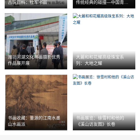
古玩百科：杜军书画
传统经典的碰撞—中国青瓷
全新的呈献
潍坊河湖文化书画摄影优秀
大麗和和花耀高级珠宝系
作品展开展
列：大地之耀
书画收藏：董源的江南水墨
书画展览：徐雪村和他的
山水画派
《溪山访友图》长卷