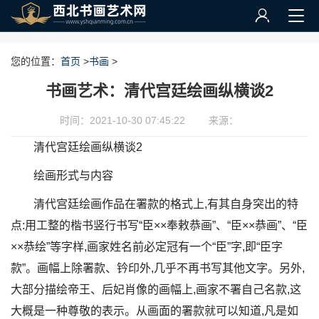
您的位置：
首页
>
书画
>
书画艺术：清代宫廷绘画纵横谈2
时间：2021-10-30 07:45:22
来源：
清代宫廷绘画纵横谈2
绘画形式与内容
清代宫廷绘画作品在署款的格式上,有其自身突出的特
点:用工整的楷书竖行书写“臣××奉敕恭画”、“臣××恭画”、“臣
××恭绘”等字样,画家姓名前必定冠有一个“臣”字,即“臣字
款”。画幅上除署款、钤印外,几乎不再书写其他文字。另外,
大部分描绘帝王、后妃肖像的画幅上,画家不署自己名款,这
大概是一种尊敬的表示。从画面的署款就可以知道,凡是如